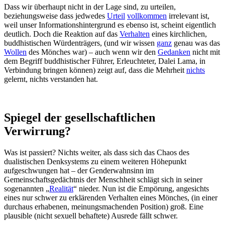
Dass wir überhaupt nicht in der Lage sind, zu urteilen,
beziehungsweise dass jedwedes
Urteil
vollkommen
irrelevant ist,
weil unser Informationshintergrund es ebenso ist, scheint eigentlich
deutlich. Doch die Reaktion auf das
Verhalten
eines kirchlichen,
buddhistischen Würdenträgers, (und wir wissen
ganz
genau was das
Wollen
des Mönches war) – auch wenn wir den
Gedanken
nicht mit
dem Begriff buddhistischer Führer, Erleuchteter, Dalei Lama, in
Verbindung bringen können) zeigt auf, dass die Mehrheit
nichts
gelernt, nichts verstanden hat.
Spiegel der gesellschaftlichen
Verwirrung?
Was ist passiert? Nichts weiter, als dass sich das Chaos des
dualistischen Denksystems zu einem weiteren Höhepunkt
aufgeschwungen hat – der Genderwahnsinn im
Gemeinschaftsgedächtnis der Menschheit schlägt sich in seiner
sogenannten „
Realität
“ nieder. Nun ist die Empörung, angesichts
eines nur schwer zu erklärenden Verhalten eines Mönches, (in einer
durchaus erhabenen, meinungsmachenden Position) groß. Eine
plausible (nicht sexuell behaftete) Ausrede fällt schwer.