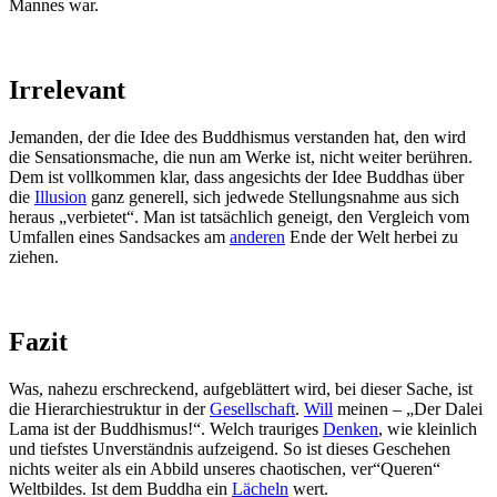
Mannes war.
Irrelevant
Jemanden, der die Idee des Buddhismus verstanden hat, den wird
die Sensationsmache, die nun am Werke ist, nicht weiter berühren.
Dem ist vollkommen klar, dass angesichts der Idee Buddhas über
die
Illusion
ganz generell, sich jedwede Stellungsnahme aus sich
heraus „verbietet“. Man ist tatsächlich geneigt, den Vergleich vom
Umfallen eines Sandsackes am
anderen
Ende der Welt herbei zu
ziehen.
Fazit
Was, nahezu erschreckend, aufgeblättert wird, bei dieser Sache, ist
die Hierarchiestruktur in der
Gesellschaft
.
Will
meinen – „Der Dalei
Lama ist der Buddhismus!“. Welch trauriges
Denken
, wie kleinlich
und tiefstes Unverständnis aufzeigend. So ist dieses Geschehen
nichts weiter als ein Abbild unseres chaotischen, ver“Queren“
Weltbildes. Ist dem Buddha ein
Lächeln
wert.