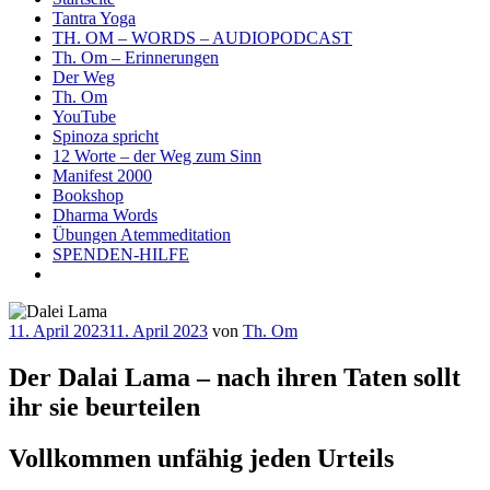
Tantra Yoga
TH. OM – WORDS – AUDIOPODCAST
Th. Om – Erinnerungen
Der Weg
Th. Om
YouTube
Spinoza spricht
12 Worte – der Weg zum Sinn
Manifest 2000
Bookshop
Dharma Words
Übungen Atemmeditation
SPENDEN-HILFE
Veröffentlicht
11. April 2023
11. April 2023
von
Th. Om
am
Der Dalai Lama – nach ihren Taten sollt
ihr sie beurteilen
Vollkommen unfähig jeden Urteils