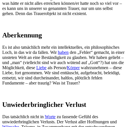
was hätte er nicht alles erreichen können/er hatte noch so viel vor –
es kann uns in unserer so genannten Trauer, nur um uns selbst
gehen. Denn das Trauerobjekt ist nicht existent.
Aberkennung
Es ist also tatsächlich mehr ein intellektuelles, ein philosophisches
Loch, in das wir da fallen. Wir
haben
den „Fehler“ gemacht, in einer
unsteten Welt an eine Beständigkeit zu glauben. Wir haben geliebt –
und „man“ (vielleicht sind wir auch wütend auf „Gott“?) hat uns die
Möglichkeit, diese
Liebe
als Person/
Körper
wahrzunehmen – diese
Liebe, fort genommen. Wir sind enttäuscht, aufgebracht, beleidigt,
entsetzt, wir sind durcheinander, haltlos, plötzlich fehlen
Fundamente – aber traurig? Was ist Trauer?
Unwiederbringlicher Verlust
Das tatsächlich nicht in
Worte
zu fassende Gefühl des
unwiederbringlichen Verlusts. Der Verlust aller Hoffnungen und
Wünsche
, Träume, in Zusammenhang mit der entschwundenen