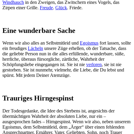
Windhauch
in den Zweigen, das Zwitschern eines Vogels, das
Zirpen einer Grille.
Freude
.
Glück
. Friede.
Eine wunderbare Sache
Wenn wir also alles an Selbstmitleid und
Egoismus
fort lassen, sollte
ein freudiges
Lächeln
unsere Züge erhellen, ob der Tatsache, dass
die geliebte Person nun in die alles erfüllende, wunderbare, süße,
herrliche, überaus fürsorgliche, zärtliche, Wahrheit der
Schöpfungsliebe eingegangen ist. Sie ist nie
verloren
, sie ist nie
gestorben. Sie ist nunmehr, vielmehr, die Liebe, die Du lebst und
spürst. Mit jedem Deiner Atemzüge.
Trauriges Hirngespinst
Der Todesgedanke, die Idee des Sterbens ist, angesichts der
übermächtigen Wahrheit der absoluten Liebe, nur ein –
ausgesprochen fades – Hirngespinst. Wenn wir also, neben unserem
Egoismus, dem Selbstmitleid, dem „Ärger“ über einen fehlenden
Ansprechpartner, Ernährer, Vater, Geliebten, Sohn, noch Trauer