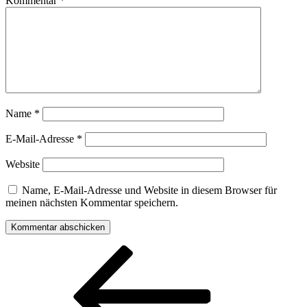
Kommentar
*
Name
*
E-Mail-Adresse
*
Website
Name, E-Mail-Adresse und Website in diesem Browser für
meinen nächsten Kommentar speichern.
Beitragsnavigation
Vorheriger
Beitrag