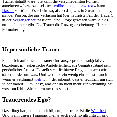
Tücher gehüllt wäre. Sie kann die verschiedensten Formen
annehmen – bewusst und auch
vollkommen
unbewusst
– kann
Dasein
zerstören. Es scheint so, als ob das, was in Zusammenhang
mit der Person, die uns verlassen hat (der häufigste Fall der Trauer),
in der
Vergangenheit
passierte, eine Droge gewesen wäre, die es
nun nicht mehr gibt. Die Trauer die Entzugserscheinung. Harte
Formulierung.
Urpersönliche Trauer
Es tut sich auf, dass die Trauer eine ausgesprochen subjektive, Ich-
bezogene, ja – egoistische Angelegenheit, ein Gemütszustand sehr
persönlicher Art, ist. Es stellt sich die bittere Frage, um wen wir
trauern, oder um was. Und wer hier ein wenig ehrlich ist – auch
wenn es verdammt
weh
tut, – der erkennt, dass er lediglich um sich
selber trauert,. Um „das“, was er nun nicht mehr zur Verfügung hat,
was ihm fehlt. Wir trauern um uns selbst.
Trauerendes Ego?
Das klingt hart, beinahe beleidigend, – doch es ist die
Wahrheit
.
Und wenn unsere Trauerargunente auch noch so altruistisch sind –