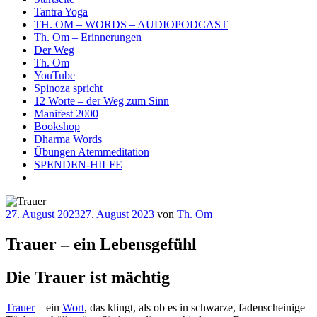
Tantra Yoga
TH. OM – WORDS – AUDIOPODCAST
Th. Om – Erinnerungen
Der Weg
Th. Om
YouTube
Spinoza spricht
12 Worte – der Weg zum Sinn
Manifest 2000
Bookshop
Dharma Words
Übungen Atemmeditation
SPENDEN-HILFE
Veröffentlicht
27. August 2023
27. August 2023
von
Th. Om
am
Trauer – ein Lebensgefühl
Die Trauer ist mächtig
Trauer
– ein
Wort
, das klingt, als ob es in schwarze, fadenscheinige