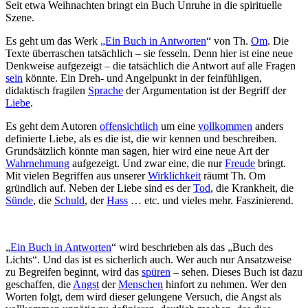
Seit etwa Weihnachten bringt ein Buch Unruhe in die spirituelle
Szene.
Es geht um das Werk
„Ein Buch in Antworten
“ von Th.
Om
. Die
Texte überraschen tatsächlich – sie fesseln. Denn hier ist eine neue
Denkweise aufgezeigt – die tatsächlich die Antwort auf alle Fragen
sein
könnte. Ein Dreh- und Angelpunkt in der feinfühligen,
didaktisch fragilen
Sprache
der Argumentation ist der Begriff der
Liebe
.
Es geht dem Autoren
offensichtlich
um eine
vollkommen
anders
definierte Liebe, als es die ist, die wir kennen und beschreiben.
Grundsätzlich könnte man sagen, hier wird eine neue Art der
Wahrnehmung
aufgezeigt. Und zwar eine, die nur
Freude
bringt.
Mit vielen Begriffen aus unserer
Wirklichkeit
räumt Th. Om
gründlich auf. Neben der Liebe sind es der
Tod
, die Krankheit, die
Sünde
, die
Schuld
, der
Hass
… etc. und vieles mehr. Faszinierend.
„
Ein Buch in Antworten
“ wird beschrieben als das „Buch des
Lichts“. Und das ist es sicherlich auch. Wer auch nur Ansatzweise
zu Begreifen beginnt, wird das
spüren
– sehen. Dieses Buch ist dazu
geschaffen, die
Angst
der
Menschen
hinfort zu nehmen. Wer den
Worten folgt, dem wird dieser gelungene Versuch, die Angst als