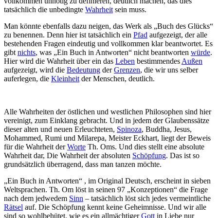
vollkommen unnötig zu definieren, deutlich machen, das dies
tatsächlich die unbedingte
Wahrheit
sein muss.
Man könnte ebenfalls dazu neigen, das Werk als „Buch des Glücks“
zu benennen. Denn hier ist tatsächlich ein
Pfad
aufgezeigt, der alle
bestehenden Fragen eindeutig und vollkommen klar beantwortet. Es
gibt
nichts
, was „Ein Buch in Antworten“ nicht beantworten
würde
.
Hier wird die Wahrheit über ein das
Leben
bestimmendes
Außen
aufgezeigt, wird die
Bedeutung
der
Grenzen
, die wir uns selber
auferlegen, die
Kleinheit
der Menschen, deutlich.
Alle Wahrheiten der östlichen und westlichen Philosophen sind hier
vereinigt, zum Einklang gebracht. Und in jedem der Glaubenssätze
dieser alten und neuen Erleuchteten,
Spinoza
, Buddha, Jesus,
Mohammed, Rumi und Milarepa, Meister Eckhart, liegt der Beweis
für die Wahrheit der
Worte
Th. Oms. Und dies stellt eine absolute
Wahrheit dar, Die Wahrheit der absoluten
Schöpfung
. Das ist so
grundsätzlich überragend, dass man tanzen möchte.
„Ein Buch in Antworten“ , im Original Deutsch, erscheint in sieben
Weltsprachen. Th. Om löst in seinen 97 „Konzeptionen“ die Frage
nach dem jedwedem
Sinn
– tatsächlich löst sich jedes vermeintliche
Rätsel
auf. Die Schöpfung kennt keine Geheimnisse. Und wir alle
sind so wohlbehütet, wie es ein allmächtiger
Gott
in Liebe nur