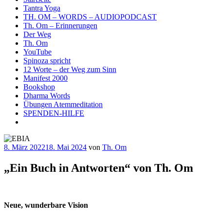
Tantra Yoga
TH. OM – WORDS – AUDIOPODCAST
Th. Om – Erinnerungen
Der Weg
Th. Om
YouTube
Spinoza spricht
12 Worte – der Weg zum Sinn
Manifest 2000
Bookshop
Dharma Words
Übungen Atemmeditation
SPENDEN-HILFE
Veröffentlicht
8. März 2022
18. Mai 2024
von
Th. Om
am
„Ein Buch in Antworten“ von Th. Om
Neue, wunderbare Vision