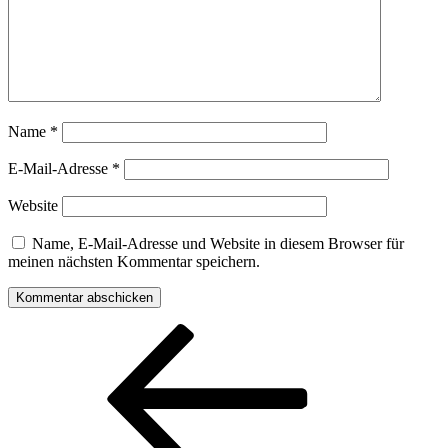
Name
*
E-Mail-Adresse
*
Website
Name, E-Mail-Adresse und Website in diesem Browser für
meinen nächsten Kommentar speichern.
Beitragsnavigation
Vorheriger
Beitrag