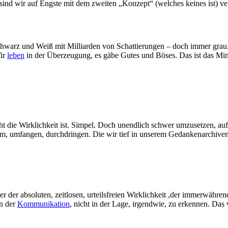
keit sind wir auf Engste mit dem zweiten „Konzept“ (welches keines ist) v
 Schwarz und Weiß mit Milliarden von Schattierungen – doch immer grau.
Wir
leben
in der Überzeugung, es gäbe Gutes und Böses. Das ist das Min
t die Wirklichkeit ist. Simpel. Doch unendlich schwer umzusetzen, auf
rm, umfangen, durchdringen. Die wir tief in unserem Gedankenarchiven
her der absoluten, zeitlosen, urteilsfreien Wirklichkeit ,der immerwähre
en der
Kommunikation
, nicht in der Lage, irgendwie, zu erkennen. Da