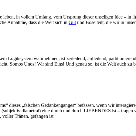
sie leben, in vollem Umfang, vom Ursprung dieser unseligen Idee – in 
lsche Annahme, dass die Welt sich in
Gut
und Böse teilt, die wir in uns
Logiksystem wahrnehmen, ist zerteilend, aufteilend, partitionierend
nicht. Somos Unos! Wir sind Eins! Und genau so, ist die Welt auch zu be
ums“ dieses „falschen Gedankenganges“ befassen, wenn wir interagieren 
 (subjektiv diametral) eine durch und durch LIEBENDES ist – tragen 
 voller Tränen, gefangen ist.