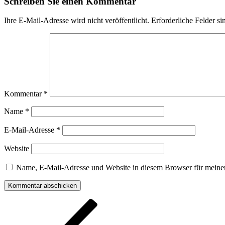
Schreiben Sie einen Kommentar
Ihre E-Mail-Adresse wird nicht veröffentlicht.
Erforderliche Felder si
Kommentar
*
Name
*
E-Mail-Adresse
*
Website
Name, E-Mail-Adresse und Website in diesem Browser für meine
Beitragsnavigation
Vorheriger
Beitrag