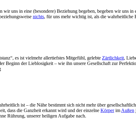
 wir uns in eine (besondere) Beziehung begeben, begeben wir uns in ei
, beziehungsweise
nichts
, für uns mehr wichtig ist, als die wahrheitlich
tanz“, es ist vielmehr allertiefstes Mitgefühl, gelebte
Zärtlichkeit
, Lieb
r Beginn der Lieblosigkeit – wie ihn unsere Gesellschaft zur Perfekti
g
heitlich ist – die Nähe bestimmt sich nicht mehr über gesellschaftliche
it, dass die Ganzheit erkannt wird und der einzelne
Körper
im
Außen
 ohne Rührung, unserer heiligen Aufgabe nach.