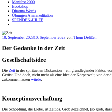
Manifest 2000
Bookshop
Dharma Words
Übungen Atemmeditation
SPENDEN-HILFE
Veröffentlicht
10. September 2023
10. September 2023
von
Thom Delißen
am
Der Gedanke in der Zeit
Gesellschaftsidee
Die
Zeit
in der spirituellen Diskussion – ein grundlegender Faktor, von
Gerüst. Und doch, nicht mehr als eine Idee der Körperwelt, von der 
zukommen lassen
würde
.
Konzeptionsverhaftung
Die Schöpfung, die Liebe, ist Zeitlos. Grob gezeichnet, (so grob, das