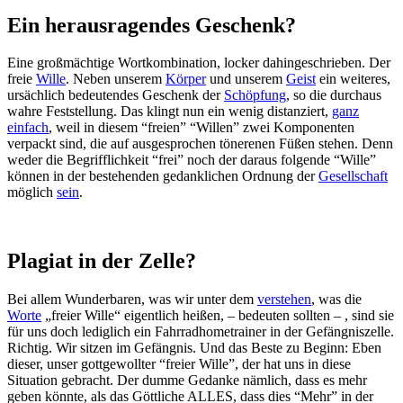
Ein herausragendes Geschenk?
Eine großmächtige Wortkombination, locker dahingeschrieben. Der
freie
Wille
. Neben unserem
Körper
und unserem
Geist
ein weiteres,
ursächlich bedeutendes Geschenk der
Schöpfung
, so die durchaus
wahre Feststellung. Das klingt nun ein wenig distanziert,
ganz
einfach
, weil in diesem “freien” “Willen” zwei Komponenten
verpackt sind, die auf ausgesprochen tönerenen Füßen stehen. Denn
weder die Begrifflichkeit “frei” noch der daraus folgende “Wille”
können in der bestehenden gedanklichen Ordnung der
Gesellschaft
möglich
sein
.
Plagiat in der Zelle?
Bei allem Wunderbaren, was wir unter dem
verstehen
, was die
Worte
„freier Wille“ eigentlich heißen, – bedeuten sollten – , sind sie
für uns doch lediglich ein Fahrradhometrainer in der Gefängniszelle.
Richtig. Wir sitzen im Gefängnis. Und das Beste zu Beginn: Eben
dieser, unser gottgewollter “freier Wille”, der hat uns in diese
Situation gebracht. Der dumme Gedanke nämlich, dass es mehr
geben könnte, als das Göttliche ALLES, dass dies “Mehr” in der