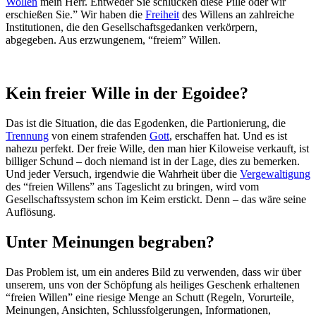
Wollen
mein Herr. Entweder Sie schlucken diese Pille oder wir
erschießen Sie.” Wir haben die
Freiheit
des Willens an zahlreiche
Institutionen, die den Gesellschaftsgedanken verkörpern,
abgegeben. Aus erzwungenem, “freiem” Willen.
Kein freier Wille in der Egoidee?
Das ist die Situation, die das Egodenken, die Partionierung, die
Trennung
von einem strafenden
Gott
, erschaffen hat. Und es ist
nahezu perfekt. Der freie Wille, den man hier Kiloweise verkauft, ist
billiger Schund – doch niemand ist in der Lage, dies zu bemerken.
Und jeder Versuch, irgendwie die Wahrheit über die
Vergewaltigung
des “freien Willens” ans Tageslicht zu bringen, wird vom
Gesellschaftssystem schon im Keim erstickt. Denn – das wäre seine
Auflösung.
Unter Meinungen begraben?
Das Problem ist, um ein anderes Bild zu verwenden, dass wir über
unserem, uns von der Schöpfung als heiliges Geschenk erhaltenen
“freien Willen” eine riesige Menge an Schutt (Regeln, Vorurteile,
Meinungen, Ansichten, Schlussfolgerungen, Informationen,