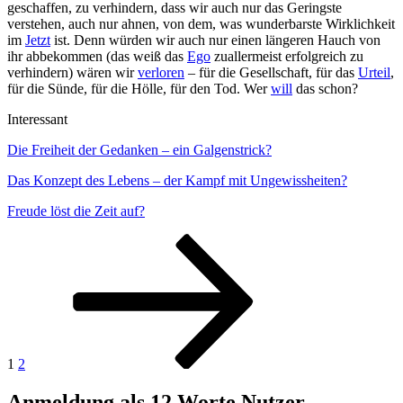
geschaffen, zu verhindern, dass wir auch nur das Geringste
verstehen, auch nur ahnen, von dem, was wunderbarste Wirklichkeit
im
Jetzt
ist. Denn würden wir auch nur einen längeren Hauch von
ihr abbekommen (das weiß das
Ego
zuallermeist erfolgreich zu
verhindern) wären wir
verloren
– für die Gesellschaft, für das
Urteil
,
für die Sünde, für die Hölle, für den Tod. Wer
will
das schon?
Interessant
Die Freiheit der Gedanken – ein Galgenstrick?
Das Konzept des Lebens – der Kampf mit Ungewissheiten?
Freude löst die Zeit auf?
Seitennummerierung
Seite
Seite
Nächste
Seite
der
Beiträge
1
2
Anmeldung als 12 Worte Nutzer