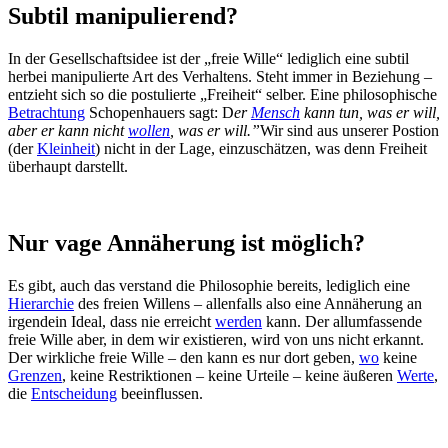
Subtil manipulierend?
In der Gesellschaftsidee ist der „freie Wille“ lediglich eine subtil
herbei manipulierte Art des Verhaltens. Steht immer in Beziehung –
entzieht sich so die postulierte „Freiheit“ selber. Eine philosophische
Betrachtung
Schopenhauers sagt: D
er
Mensch
kann tun, was er will,
aber er kann nicht
wollen
, was er will.”
Wir sind aus unserer Postion
(der
Kleinheit
) nicht in der Lage, einzuschätzen, was denn Freiheit
überhaupt darstellt.
Nur vage Annäherung ist möglich?
Es gibt, auch das verstand die Philosophie bereits, lediglich eine
Hierarchie
des freien Willens – allenfalls also eine Annäherung an
irgendein Ideal, dass nie erreicht
werden
kann. Der allumfassende
freie Wille aber, in dem wir existieren, wird von uns nicht erkannt.
Der wirkliche freie Wille – den kann es nur dort geben,
wo
keine
Grenzen
, keine Restriktionen – keine Urteile – keine äußeren
Werte
,
die
Entscheidung
beeinflussen.