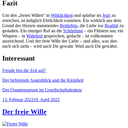
Fazit
Um den „freien Willen“ in
Wirklichkeit
und spürbar im
Jetzt
zu
erreichen, ist lediglich Ehrlichkeit vonnöten. Ein wirklich aus dem
Grund des Herzen stammendes
Bedürfnis
, die Liebe zur
Realität
zu
gestalten. Ein einziger Ruf an die
Schöpfung
– ein Flüstern nur, ein
Wispern – in
Wahrheit
gesprochen, gedacht – ist vollkommen
ausreichend. Und der freie Wille der Liebe – und alles, was dies
nach sich zieht – wird auch Dir gewahr. Wird auch Dir gewährt.
Interessant
Freude löst die Zeit auf?
Der befreiende Augenblick und die Kleinheit
Der Quantensprung im Gesellschaftsdenken
Veröffentlicht
13. Februar 2022
19. April 2022
am
Der freie Wille