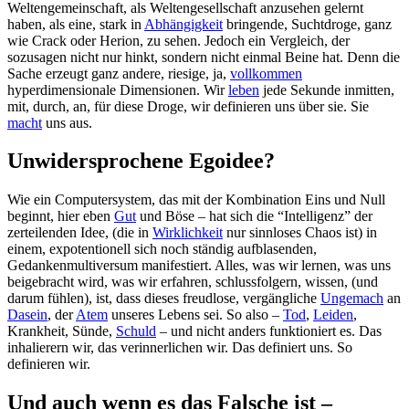
Weltengemeinschaft, als Weltengesellschaft anzusehen gelernt
haben, als eine, stark in
Abhängigkeit
bringende, Suchtdroge, ganz
wie Crack oder Herion, zu sehen. Jedoch ein Vergleich, der
sozusagen nicht nur hinkt, sondern nicht einmal Beine hat. Denn die
Sache erzeugt ganz andere, riesige, ja,
vollkommen
hyperdimensionale Dimensionen. Wir
leben
jede Sekunde inmitten,
mit, durch, an, für diese Droge, wir definieren uns über sie. Sie
macht
uns aus.
Unwidersprochene Egoidee?
Wie ein Computersystem, das mit der Kombination Eins und Null
beginnt, hier eben
Gut
und Böse – hat sich die “Intelligenz” der
zerteilenden Idee, (die in
Wirklichkeit
nur sinnloses Chaos ist) in
einem, expotentionell sich noch ständig aufblasenden,
Gedankenmultiversum manifestiert. Alles, was wir lernen, was uns
beigebracht wird, was wir erfahren, schlussfolgern, wissen, (und
darum fühlen), ist, dass dieses freudlose, vergängliche
Ungemach
an
Dasein
, der
Atem
unseres Lebens sei. So also –
Tod
,
Leiden
,
Krankheit, Sünde,
Schuld
– und nicht anders funktioniert es. Das
inhalierern wir, das verinnerlichen wir. Das definiert uns. So
definieren wir.
Und auch wenn es das Falsche ist –