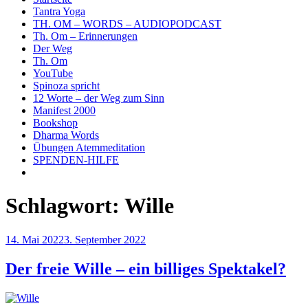
Tantra Yoga
TH. OM – WORDS – AUDIOPODCAST
Th. Om – Erinnerungen
Der Weg
Th. Om
YouTube
Spinoza spricht
12 Worte – der Weg zum Sinn
Manifest 2000
Bookshop
Dharma Words
Übungen Atemmeditation
SPENDEN-HILFE
Schlagwort:
Wille
Veröffentlicht
14. Mai 2022
3. September 2022
am
Der freie Wille – ein billiges Spektakel?