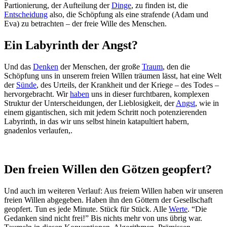
Partionierung, der Aufteilung der
Dinge
, zu finden ist, die
Entscheidung
also, die Schöpfung als eine strafende (Adam und
Eva) zu betrachten – der freie Wille des Menschen.
Ein Labyrinth der Angst?
Und das
Denken
der Menschen, der große
Traum
, den die
Schöpfung uns in unserem freien Willen träumen lässt, hat eine Welt
der
Sünde
, des Urteils, der Krankheit und der Kriege – des Todes –
hervorgebracht. Wir
haben
uns in dieser furchtbaren, komplexen
Struktur der Unterscheidungen, der Lieblosigkeit, der
Angst
, wie in
einem gigantischen, sich mit jedem Schritt noch potenzierenden
Labyrinth, in das wir uns selbst hinein katapultiert habern,
gnadenlos verlaufen,.
Den freien Willen den Götzen geopfert?
Und auch im weiteren Verlauf: Aus freiem Willen haben wir unseren
freien Willen abgegeben. Haben ihn den Göttern der Gesellschaft
geopfert. Tun es jede Minute. Stück für Stück. Alle
Werte
. “Die
Gedanken sind nicht frei!” Bis nichts mehr von uns übrig war.