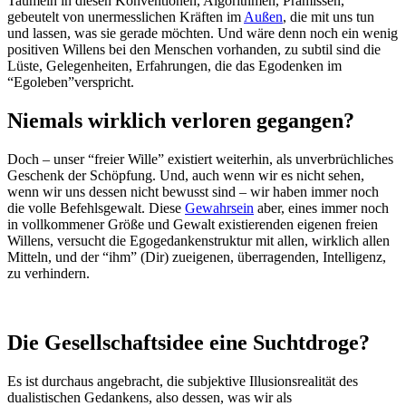
Taumeln in diesen Konventionen, Algorithmen, Prämissen,
gebeutelt von unermesslichen Kräften im
Außen
, die mit uns tun
und lassen, was sie gerade möchten. Und wäre denn noch ein wenig
positiven Willens bei den Menschen vorhanden, zu subtil sind die
Lüste, Gelegenheiten, Erfahrungen, die das Egodenken im
“Egoleben”verspricht.
Niemals wirklich verloren gegangen?
Doch – unser “freier Wille” existiert weiterhin, als unverbrüchliches
Geschenk der Schöpfung. Und, auch wenn wir es nicht sehen,
wenn wir uns dessen nicht bewusst sind – wir haben immer noch
die volle Befehlsgewalt. Diese
Gewahrsein
aber, eines immer noch
in vollkommener Größe und Gewalt existierenden eigenen freien
Willens, versucht die Egogedankenstruktur mit allen, wirklich allen
Mitteln, und der “ihm” (Dir) zueigenen, überragenden, Intelligenz,
zu verhindern.
Die Gesellschaftsidee eine Suchtdroge?
Es ist durchaus angebracht, die subjektive Illusionsrealität des
dualistischen Gedankens, also dessen, was wir als