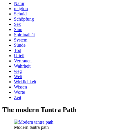
Natur
religion
Schuld
Schöpfung
Sex
Sinn
Spiritualität
System
Sünde
Tod
Urteil
Vertrauen
Wahrheit
weg
Welt
Wirklichkeit
Wissen
Worte
Zeit
The modern Tantra Path
Modern tantra path