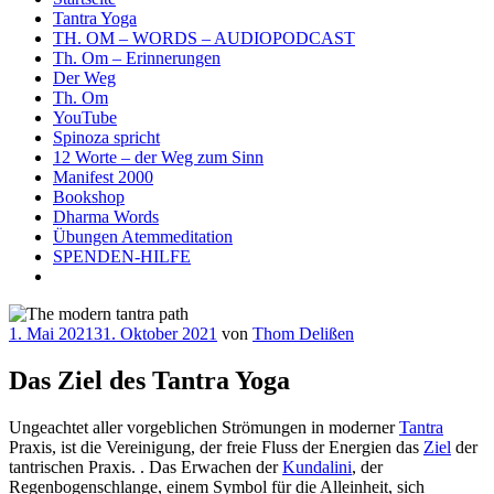
Tantra Yoga
TH. OM – WORDS – AUDIOPODCAST
Th. Om – Erinnerungen
Der Weg
Th. Om
YouTube
Spinoza spricht
12 Worte – der Weg zum Sinn
Manifest 2000
Bookshop
Dharma Words
Übungen Atemmeditation
SPENDEN-HILFE
Veröffentlicht
1. Mai 2021
31. Oktober 2021
von
Thom Delißen
am
Das Ziel des Tantra Yoga
Ungeachtet aller vorgeblichen Strömungen in moderner
Tantra
Praxis, ist die Vereinigung, der freie Fluss der Energien das
Ziel
der
tantrischen Praxis. . Das Erwachen der
Kundalini
, der
Regenbogenschlange, einem Symbol für die Alleinheit, sich