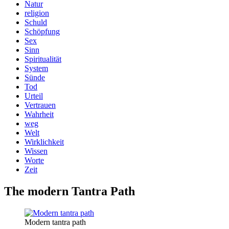
Natur
religion
Schuld
Schöpfung
Sex
Sinn
Spiritualität
System
Sünde
Tod
Urteil
Vertrauen
Wahrheit
weg
Welt
Wirklichkeit
Wissen
Worte
Zeit
The modern Tantra Path
Modern tantra path