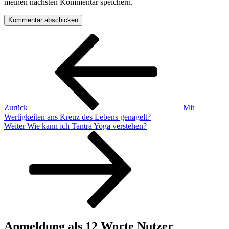
meinen nächsten Kommentar speichern.
Beitragsnavigation
Vorheriger
Beitrag
Zurück
Mit
Wertigkeiten ans Kreuz des Lebens genagelt?
Nächster
Weiter
Wie kann ich Tantra Yoga verstehen?
Beitrag
Anmeldung als 12 Worte Nutzer