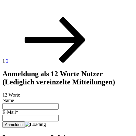
Seitennummerierung
Seite
Seite
Nächste
Seite
der
Beiträge
1
2
Anmeldung als 12 Worte Nutzer
(Lediglich vereinzelte Mitteilungen)
12 Worte
Name
E-Mail*