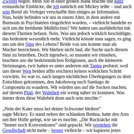
Zweifel
hegen. Mein Job in einer großen Bank brachte mir
ganz
erstaunliche Einblicke, die
ich
natürlich mit Mickey teilte – und auch
sein
Beruf als Verleger verschaffte ihm einiges an Information.
Nun, beide befinden wir uns in einem Alter, in dem andere mit
Burnouts in Psychiatrien eingeliefert wurden, – vielleicht handelte es
sich um die berühmte Midlifecrisis? Wir hatten uns ausführlichst mit
diesem Themen befasst. Nein. Was uns jedoch wirklich beschäftigte,
das bedeutete wesentlich mehr. Vielleicht könnte man sagen, es ging
uns um den
Sinn
des Lebens? Beide von uns konnte man als
Macher bezeichnen. Wir blieben nicht faul, die Suche nach diesem
Sinn zu betreiben. Doch irgendwo, so mussten wir einsehen,
brachten uns die herkömmlichen Religionen, auch die kleineren
Strömungen, (wir hatten es unter anderem mit
Tantra
probiert, weil
uns dieser
Weg
beiden affin erschien) keinen wirklichen Schritt
vorwärts. So war es, nach langen nächtlichen Überlegungen zu dem
Entschluss gekommen, den Jakobsweg nach Santiago de
Compostela zu wandern. Wir würden uns auf die Socken machen,
auf diesem
Pfad
, der
Wahrheit
ein wenig näher zu kommen. Was
immer denn diese Wahrheit denn auch sein mochte.“
„Nein der Kater muss bei deiner Schwester bleiben“
sagte Mickey. Er stand neben der schlanken Bettina, hatte den Arm
um ihre Hüfte gelegt, wie sie es mochte. „Die Rucksäcke mit
“Immer noch Konventionen” sind gepackt. Wir
verstehen
die
Gesellschaft
nicht mehr –
besser
vielleicht – wir kapieren jenes