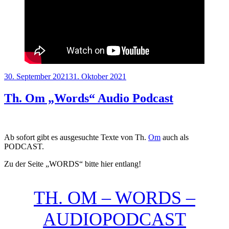
Veröffentlicht
30. September 2021
31. Oktober 2021
am
Th. Om „Words“ Audio Podcast
Ab sofort gibt es ausgesuchte Texte von Th.
Om
auch als
PODCAST.
Zu der Seite „WORDS“ bitte hier entlang!
TH. OM – WORDS –
AUDIOPODCAST