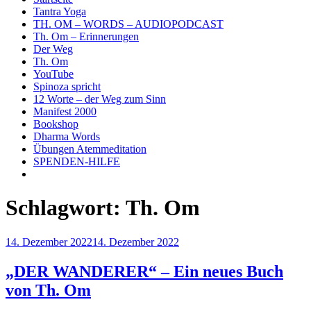
Tantra Yoga
TH. OM – WORDS – AUDIOPODCAST
Th. Om – Erinnerungen
Der Weg
Th. Om
YouTube
Spinoza spricht
12 Worte – der Weg zum Sinn
Manifest 2000
Bookshop
Dharma Words
Übungen Atemmeditation
SPENDEN-HILFE
Schlagwort:
Th. Om
Veröffentlicht
14. Dezember 2022
14. Dezember 2022
am
„DER WANDERER“ – Ein neues Buch
von Th. Om