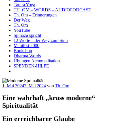
Tantra Yoga
TH. OM – WORDS – AUDIOPODCAST
Th. Om – Erinnerungen
Der Weg
Th. Om
YouTube
Spinoza spricht
12 Worte – der Weg zum Sinn
Manifest 2000
Bookshop
Dharma Words
Übungen Atemmeditation
SPENDEN-HILFE
Veröffentlicht
1. Mai 2024
2. Mai 2024
von
Th. Om
am
Eine wahrhaft „krass moderne“
Spiritualität
Ein erreichbarer Glaube