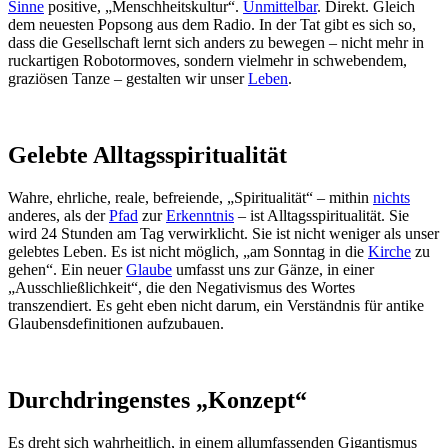
Sinne
positive, „Menschheitskultur“.
Unmittelbar
. Direkt. Gleich
dem neuesten Popsong aus dem Radio. In der Tat gibt es sich so,
dass die Gesellschaft lernt sich anders zu bewegen – nicht mehr in
ruckartigen Robotormoves, sondern vielmehr in schwebendem,
graziösen Tanze – gestalten wir unser
Leben
.
Gelebte Alltagsspiritualität
Wahre, ehrliche, reale, befreiende, „Spiritualität“ – mithin
nichts
anderes, als der
Pfad
zur
Erkenntnis
– ist Alltagsspiritualität. Sie
wird 24 Stunden am Tag verwirklicht. Sie ist nicht weniger als unser
gelebtes Leben. Es ist nicht möglich, „am Sonntag in die
Kirche
zu
gehen“. Ein neuer
Glaube
umfasst uns zur Gänze, in einer
„Ausschließlichkeit“, die den Negativismus des Wortes
transzendiert. Es geht eben nicht darum, ein Verständnis für antike
Glaubensdefinitionen aufzubauen.
Durchdringenstes „Konzept“
Es dreht sich wahrheitlich, in einem allumfassenden Gigantismus