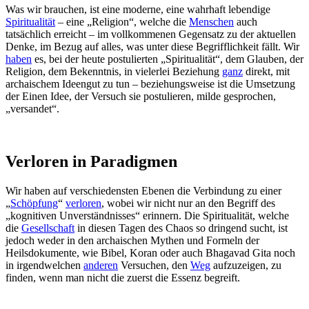
Was wir brauchen, ist eine moderne, eine wahrhaft lebendige
Spiritualität
– eine „Religion“, welche die
Menschen
auch
tatsächlich erreicht – im vollkommenen Gegensatz zu der aktuellen
Denke, im Bezug auf alles, was unter diese Begrifflichkeit fällt. Wir
haben
es, bei der heute postulierten „Spiritualität“, dem Glauben, der
Religion, dem Bekenntnis, in vielerlei Beziehung
ganz
direkt, mit
archaischem Ideengut zu tun – beziehungsweise ist die Umsetzung
der Einen Idee, der Versuch sie postulieren, milde gesprochen,
„versandet“.
Verloren in Paradigmen
Wir haben auf verschiedensten Ebenen die Verbindung zu einer
„
Schöpfung
“
verloren
, wobei wir nicht nur an den Begriff des
„kognitiven Unverständnisses“ erinnern. Die Spiritualität, welche
die
Gesellschaft
in diesen Tagen des Chaos so dringend sucht, ist
jedoch weder in den archaischen Mythen und Formeln der
Heilsdokumente, wie Bibel, Koran oder auch Bhagavad Gita noch
in irgendwelchen
anderen
Versuchen, den
Weg
aufzuzeigen, zu
finden, wenn man nicht die zuerst die Essenz begreift.