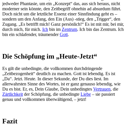
jedweder Phantasie, um ein „Konzept“ das, aus sich heraus, nicht
moderner sein könnte, den Zeitbegriff ohnehin ad absurdum führt.
Doch nicht um die letztliche Essenz einer Sinnfindung geht es –
sondern um den Anfang, den Ein (Aus) -stieg, den „Trigger“, den
Zugang. „Es betrifft mich! Ganz persönlich!“ Es ist mit mir, bei mir,
durch mich, für mich.
Ich
bin im
Zentrum
. Ich bin das Zentrum. Ich
bin ein schlafender, träumender
Gott
.
Die Schöpfung im „Heute-Jetzt“
Es gilt die unbedingte, die vollkommen durchdringende
„Zeitbezogenheit“ deutlich zu machen. Gott ist lebendig. Es ist
„Da“. Jetzt. Heute. In dieser Sekunde, der Du dies liest. Im
allerwahrsten Sinne des Wortes, ist er ganz genauso lebendig, wie
Du es bist. Er, es, Dein Glaube, Dein unbedingtes
Vertrauen
, die
Zärtlichkeit
der Schöpfung, die unbedingte
Liebe
– sie passiert
genau und vollkommen überwältigend, – jetzt!
Fazit