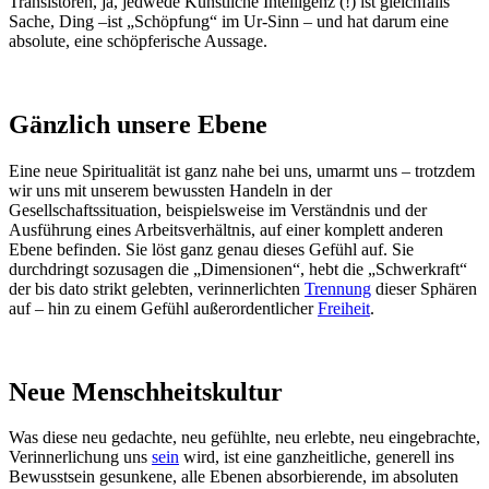
Transistoren, ja, jedwede Künstliche Intelligenz (!) ist gleichfalls
Sache, Ding –ist „Schöpfung“ im Ur-Sinn – und hat darum eine
absolute, eine schöpferische Aussage.
Gänzlich unsere Ebene
Eine neue Spiritualität ist ganz nahe bei uns, umarmt uns – trotzdem
wir uns mit unserem bewussten Handeln in der
Gesellschaftssituation, beispielsweise im Verständnis und der
Ausführung eines Arbeitsverhältnis, auf einer komplett anderen
Ebene befinden. Sie löst ganz genau dieses Gefühl auf. Sie
durchdringt sozusagen die „Dimensionen“, hebt die „Schwerkraft“
der bis dato strikt gelebten, verinnerlichten
Trennung
dieser Sphären
auf – hin zu einem Gefühl außerordentlicher
Freiheit
.
Neue Menschheitskultur
Was diese neu gedachte, neu gefühlte, neu erlebte, neu eingebrachte,
Verinnerlichung uns
sein
wird, ist eine ganzheitliche, generell ins
Bewusstsein gesunkene, alle Ebenen absorbierende, im absoluten