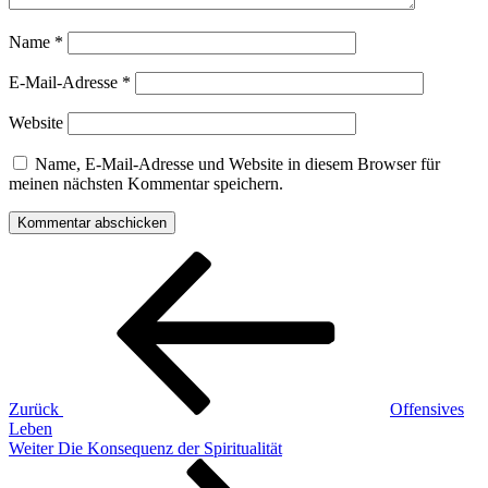
Name
*
E-Mail-Adresse
*
Website
Name, E-Mail-Adresse und Website in diesem Browser für
meinen nächsten Kommentar speichern.
Beitragsnavigation
Vorheriger
Beitrag
Zurück
Offensives
Leben
Nächster
Weiter
Die Konsequenz der Spiritualität
Beitrag