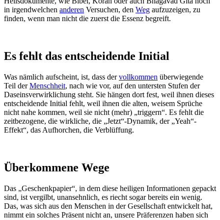
Heilsdokumente, wie Bibel, Koran oder auch Bhagavad Gita noch
in irgendwelchen
anderen
Versuchen, den
Weg
aufzuzeigen, zu
finden, wenn man nicht die zuerst die Essenz begreift.
Es fehlt das entscheidende Initial
Was nämlich aufscheint, ist, dass der
vollkommen
überwiegende
Teil der
Menschheit
, nach wie vor, auf den untersten Stufen der
Daseinsverwirklichung steht. Sie hängen dort fest, weil ihnen dieses
entscheidende Initial fehlt, weil ihnen die alten, weisem Sprüche
nicht nahe kommen, weil sie nicht (mehr) „triggern“. Es fehlt die
zeitbezogene, die wirkliche, die „Jetzt“-Dynamik, der „Yeah“-
Effekt“, das Aufhorchen, die Verblüffung.
Überkommene Wege
Das „Geschenkpapier“, in dem diese heiligen Informationen gepackt
sind, ist vergilbt, unansehnlich, es riecht sogar bereits ein wenig.
Das, was sich aus den Menschen in der Gesellschaft entwickelt hat,
nimmt ein solches Präsent nicht an, unsere Präferenzen haben sich