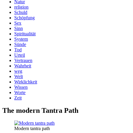
Natur
religion
Schuld
Schöpfung
Sex
Sinn
Spiritualität
System
Sünde
Tod
Urteil
Vertrauen
Wahrheit
weg
Welt
Wirklichkeit
Wissen
Worte
Zeit
The modern Tantra Path
Modern tantra path