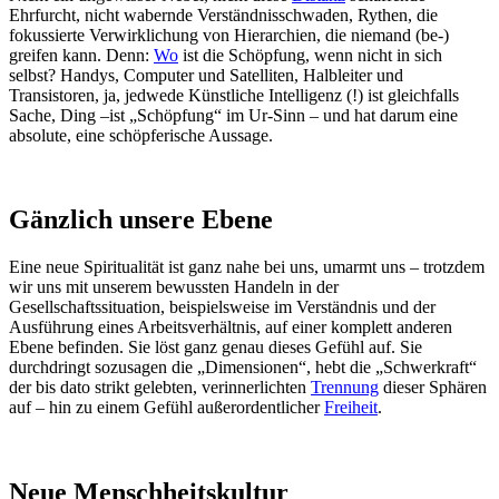
Ehrfurcht, nicht wabernde Verständnisschwaden, Rythen, die
fokussierte Verwirklichung von Hierarchien, die niemand (be-)
greifen kann. Denn:
Wo
ist die Schöpfung, wenn nicht in sich
selbst? Handys, Computer und Satelliten, Halbleiter und
Transistoren, ja, jedwede Künstliche Intelligenz (!) ist gleichfalls
Sache, Ding –ist „Schöpfung“ im Ur-Sinn – und hat darum eine
absolute, eine schöpferische Aussage.
Gänzlich unsere Ebene
Eine neue Spiritualität ist ganz nahe bei uns, umarmt uns – trotzdem
wir uns mit unserem bewussten Handeln in der
Gesellschaftssituation, beispielsweise im Verständnis und der
Ausführung eines Arbeitsverhältnis, auf einer komplett anderen
Ebene befinden. Sie löst ganz genau dieses Gefühl auf. Sie
durchdringt sozusagen die „Dimensionen“, hebt die „Schwerkraft“
der bis dato strikt gelebten, verinnerlichten
Trennung
dieser Sphären
auf – hin zu einem Gefühl außerordentlicher
Freiheit
.
Neue Menschheitskultur