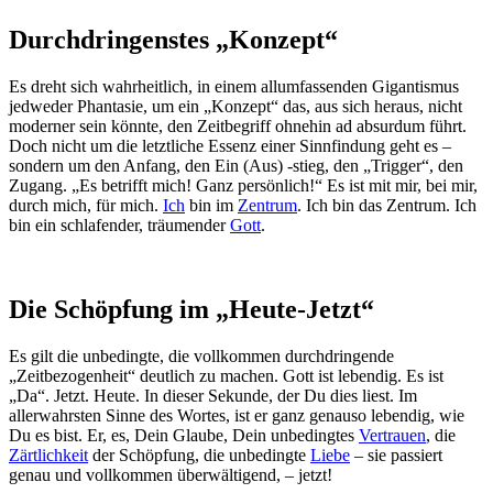
Durchdringenstes „Konzept“
Es dreht sich wahrheitlich, in einem allumfassenden Gigantismus
jedweder Phantasie, um ein „Konzept“ das, aus sich heraus, nicht
moderner sein könnte, den Zeitbegriff ohnehin ad absurdum führt.
Doch nicht um die letztliche Essenz einer Sinnfindung geht es –
sondern um den Anfang, den Ein (Aus) -stieg, den „Trigger“, den
Zugang. „Es betrifft mich! Ganz persönlich!“ Es ist mit mir, bei mir,
durch mich, für mich.
Ich
bin im
Zentrum
. Ich bin das Zentrum. Ich
bin ein schlafender, träumender
Gott
.
Die Schöpfung im „Heute-Jetzt“
Es gilt die unbedingte, die vollkommen durchdringende
„Zeitbezogenheit“ deutlich zu machen. Gott ist lebendig. Es ist
„Da“. Jetzt. Heute. In dieser Sekunde, der Du dies liest. Im
allerwahrsten Sinne des Wortes, ist er ganz genauso lebendig, wie
Du es bist. Er, es, Dein Glaube, Dein unbedingtes
Vertrauen
, die
Zärtlichkeit
der Schöpfung, die unbedingte
Liebe
– sie passiert
genau und vollkommen überwältigend, – jetzt!