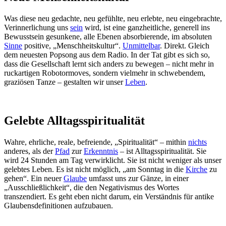
Was diese neu gedachte, neu gefühlte, neu erlebte, neu eingebrachte,
Verinnerlichung uns
sein
wird, ist eine ganzheitliche, generell ins
Bewusstsein gesunkene, alle Ebenen absorbierende, im absoluten
Sinne
positive, „Menschheitskultur“.
Unmittelbar
. Direkt. Gleich
dem neuesten Popsong aus dem Radio. In der Tat gibt es sich so,
dass die Gesellschaft lernt sich anders zu bewegen – nicht mehr in
ruckartigen Robotormoves, sondern vielmehr in schwebendem,
graziösen Tanze – gestalten wir unser
Leben
.
Gelebte Alltagsspiritualität
Wahre, ehrliche, reale, befreiende, „Spiritualität“ – mithin
nichts
anderes, als der
Pfad
zur
Erkenntnis
– ist Alltagsspiritualität. Sie
wird 24 Stunden am Tag verwirklicht. Sie ist nicht weniger als unser
gelebtes Leben. Es ist nicht möglich, „am Sonntag in die
Kirche
zu
gehen“. Ein neuer
Glaube
umfasst uns zur Gänze, in einer
„Ausschließlichkeit“, die den Negativismus des Wortes
transzendiert. Es geht eben nicht darum, ein Verständnis für antike
Glaubensdefinitionen aufzubauen.