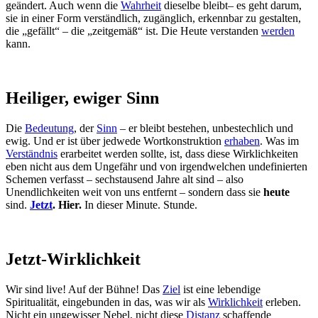
geändert. Auch wenn die
Wahrheit
dieselbe bleibt– es geht darum,
sie in einer Form verständlich, zugänglich, erkennbar zu gestalten,
die „gefällt“ – die „zeitgemäß“ ist. Die Heute verstanden
werden
kann.
Heiliger, ewiger Sinn
Die
Bedeutung
, der
Sinn
– er bleibt bestehen, unbestechlich und
ewig. Und er ist über jedwede Wortkonstruktion
erhaben
. Was im
Verständnis
erarbeitet werden sollte, ist, dass diese Wirklichkeiten
eben nicht aus dem Ungefähr und von irgendwelchen undefinierten
Schemen verfasst – sechstausend Jahre alt sind – also
Unendlichkeiten weit von uns entfernt – sondern dass sie
heute
sind.
Jetzt
. Hier.
In dieser Minute. Stunde.
Jetzt-Wirklichkeit
Wir sind live! Auf der Bühne! Das
Ziel
ist eine lebendige
Spiritualität, eingebunden in das, was wir als
Wirklichkeit
erleben.
Nicht ein ungewisser Nebel, nicht diese
Distanz
schaffende