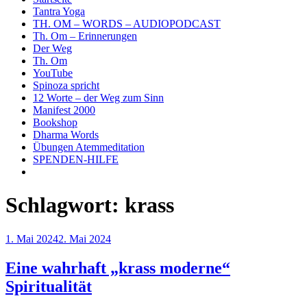
Tantra Yoga
TH. OM – WORDS – AUDIOPODCAST
Th. Om – Erinnerungen
Der Weg
Th. Om
YouTube
Spinoza spricht
12 Worte – der Weg zum Sinn
Manifest 2000
Bookshop
Dharma Words
Übungen Atemmeditation
SPENDEN-HILFE
Schlagwort:
krass
Veröffentlicht
1. Mai 2024
2. Mai 2024
am
Eine wahrhaft „krass moderne“
Spiritualität