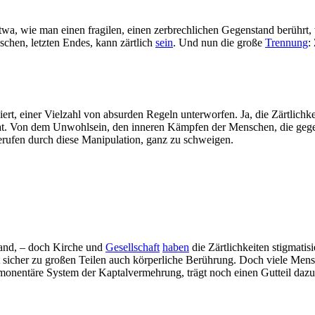
wa, wie man einen fragilen, einen zerbrechlichen Gegenstand berührt, w
schen, letzten Endes, kann zärtlich
sein
. Und nun die große
Trennung
:
siert, einer Vielzahl von absurden Regeln unterworfen. Ja, die Zärtlichk
t. Von dem Unwohlsein, den inneren Kämpfen der Menschen, die gegen
rufen durch diese Manipulation, ganz zu schweigen.
 Hand, – doch Kirche und
Gesellschaft
haben
die Zärtlichkeiten stigmati
t sicher zu großen Teilen auch körperliche Berührung. Doch viele Mens
monentäre System der Kaptalvermehrung, trägt noch einen Gutteil dazu