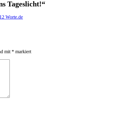
ns Tageslicht!“
 12 Worte.de
nd mit
*
markiert