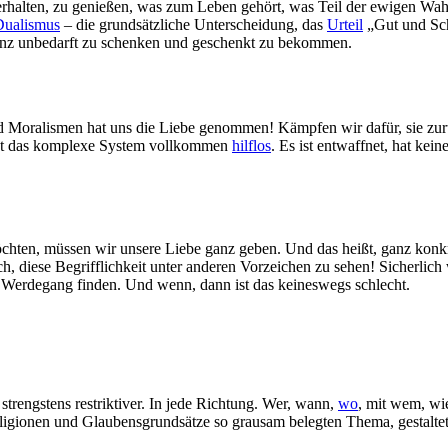
u erhalten, zu genießen, was zum Leben gehört, was Teil der ewigen Wahr
Dualismus
– die grundsätzliche Unterscheidung, das
Urteil
„Gut und Sch
 ganz unbedarft zu schenken und geschenkt zu bekommen.
nd Moralismen hat uns die Liebe genommen! Kämpfen wir dafür, sie zu
t ist das komplexe System vollkommen
hilflos
. Es ist entwaffnet, hat kei
ten, müssen wir unsere Liebe ganz geben. Und das heißt, ganz konkret
ch, diese Begrifflichkeit unter anderen Vorzeichen zu sehen! Sicherlich
Werdegang finden. Und wenn, dann ist das keineswegs schlecht.
strengstens restriktiver. In jede Richtung. Wer, wann,
wo
, mit wem, wie
igionen und Glaubensgrundsätze so grausam belegten Thema, gestaltet 