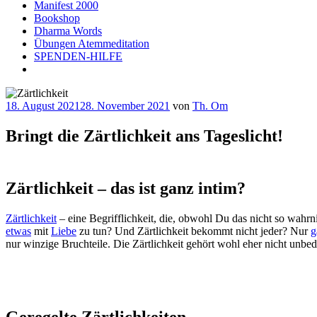
Manifest 2000
Bookshop
Dharma Words
Übungen Atemmeditation
SPENDEN-HILFE
Veröffentlicht
18. August 2021
28. November 2021
von
Th. Om
am
Bringt die Zärtlichkeit ans Tageslicht!
Zärtlichkeit – das ist ganz intim?
Zärtlichkeit
– eine Begrifflichkeit, die, obwohl Du das nicht so wahrni
etwas
mit
Liebe
zu tun? Und Zärtlichkeit bekommt nicht jeder? Nur
g
nur winzige Bruchteile. Die Zärtlichkeit gehört wohl eher nicht unbed
Geregelte Zärtlichkeiten