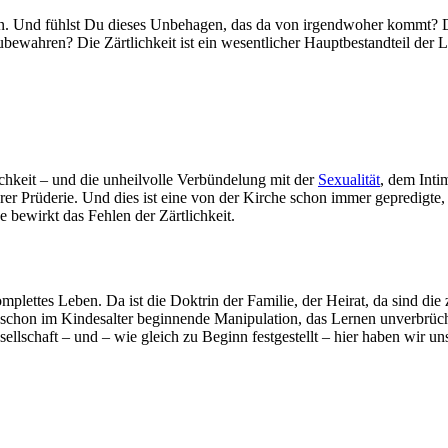
haben. Und fühlst Du dieses Unbehagen, das da von irgendwoher kommt? 
bewahren? Die Zärtlichkeit ist ein wesentlicher Hauptbestandteil der Li
lichkeit – und die unheilvolle Verbündelung mit der
Sexualität
, dem Inti
serer Prüderie. Und dies ist eine von der Kirche schon immer gepredigte,
e bewirkt das Fehlen der Zärtlichkeit.
plettes Leben. Da ist die Doktrin der Familie, der Heirat, da sind die z
ie schon im Kindesalter beginnende Manipulation, das Lernen unverbrüc
esellschaft – und – wie gleich zu Beginn festgestellt – hier haben wir un