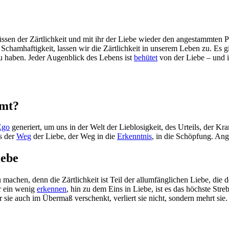
ssen der Zärtlichkeit und mit ihr der Liebe wieder den angestammten P
chamhaftigkeit, lassen wir die Zärtlichkeit in unserem Leben zu. Es gi
 zu haben. Jeder Augenblick des Lebens ist
behütet
von der Liebe – und i
mmt?
Ego
generiert, um uns in der Welt der Lieblosigkeit, des Urteils, der Kr
es der
Weg
der Liebe, der Weg in die
Erkenntnis
, in die Schöpfung. An
iebe
achen, denn die Zärtlichkeit ist Teil der allumfänglichen Liebe, die de
r ein wenig
erkennen
, hin zu dem Eins in Liebe, ist es das höchste Str
 sie auch im Übermaß verschenkt, verliert sie nicht, sondern mehrt sie. 