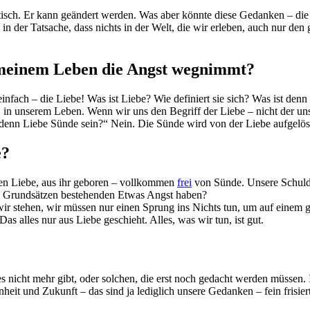
tatisch. Er kann geändert werden. Was aber könnte diese Gedanken – die 
 der Tatsache, dass nichts in der Welt, die wir erleben, auch nur den 
e meinem Leben die Angst wegnimmt?
einfach – die Liebe! Was ist Liebe? Wie definiert sie sich? Was ist denn
s, in unserem Leben. Wenn wir uns den Begriff der Liebe – nicht der un
 denn Liebe Sünde sein?“ Nein. Die Sünde wird von der Liebe aufgelöst –
e?
ten Liebe, aus ihr geboren – vollkommen
frei
von Sünde. Unsere Schuld
en Grundsätzen bestehenden Etwas Angst haben?
r stehen, wir müssen nur einen Sprung ins Nichts tun, um auf einem go
as alles nur aus Liebe geschieht. Alles, was wir tun, ist gut.
es nicht mehr gibt, oder solchen, die erst noch gedacht werden müssen.
heit und Zukunft – das sind ja lediglich unsere Gedanken – fein frisi