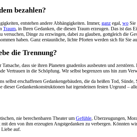
zdem bezahlen?
ngigkeiten, entstehen andere Abhängigkeiten. Immer,
ganz
egal,
wo
Sie 
em
Traum
, in Ihren Gedanken, die diesen Traum erzeugen. Das ist das Ein
u versuchen, Dinge zu erzwingen, dabei zu glauben, gottgleich die Ge
mmen haben. Ganz erstaunliche, lichte Pforten werden sich für Sie au
iebe die Trennung?
 Tatsache, dass sie ihren Planeten gnadenlos ausbeuten und zerstören. D
nde Vertrauen in die Schöpfung. Wir selbst begrenzen uns hin zum Ver
 uns selbst erschaffenen Gedankengebäuden, die da heißen Tod, Sünde,
 dieser Gedankenkonstruktionen hat irgendeinen festen Urgrund – alles
otischen, nie berechenbaren Theater um
Gefühle
, Überzeugungen, Mor
 mit den von ihm erzeugten Angstgedanken zu verbergen. Könnten wir 
 Liebe auf.