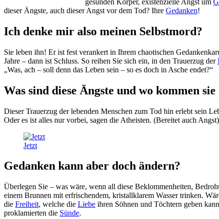
gesunden Körper, existenzielle Angst um
G
dieser Ängste, auch dieser Angst vor dem Tod? Ihre
Gedanken
!
Ich denke mir also meinen Selbstmord?
Sie leben ihn! Er ist fest verankert in Ihrem chaotischen Gedankenkaru
Jahre – dann ist Schluss. So reihen Sie sich ein, in den Trauerzug der
„Was, ach – soll denn das Leben sein – so es doch in Asche endet?“
Was sind diese Ängste und wo kommen sie
Dieser Trauerzug der lebenden Menschen zum Tod hin erlebt sein Le
Oder es ist alles nur vorbei, sagen die Atheisten. (Bereitet auch Ang
Jetzt
Gedanken kann aber doch ändern?
Überlegen Sie – was wäre, wenn all diese Beklommenheiten, Bedrohu
einem Brunnen mit erfrischendem, kristallklarem Wasser trinken. Wär
die
Freiheit
, welche die
Liebe
ihren Söhnen und Töchtern geben kann. S
proklamierten die
Sünde
.