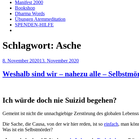
Manifest 2000
Bookshop
Dharma Words
Übungen Atemmeditation
SPENDEN-HILFE
Schlagwort:
Asche
Veröffentlicht
8. November 2020
13. November 2020
am
Weshalb sind wir – nahezu alle – Selbstmö
Ich würde doch nie Suizid begehen?
Gemeint ist nicht die unnachgiebige Zerstörung des globalen Leben
Die Sache, die Causa, von der wir hier reden, ist so
einfach
, man könn
Was ist ein Selbstmörder?