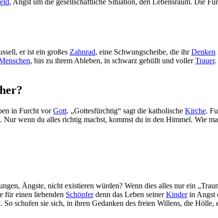
eld
, Angst um die gesellschaftliche Situation, den Lebensraum. Die Fu
ssell, er ist ein großes
Zahnrad
, eine Schwungscheibe, die ihr
Denken
Menschen
, hin zu ihrem Ableben, in schwarz gehüllt und voller
Trauer
.
 her?
ben in Furcht vor
Gott
. „Gottesfürchtig“ sagt die katholische
Kirche
. F
st). Nur wenn du alles richtig machst, kommst du in den Himmel. Wie mac
ngen, Ängste, nicht existieren würden? Wenn dies alles nur ein „Tra
e für einen liebenden
Schöpfer
denn das Leben seiner
Kinder
in Angst 
o schufen sie sich, in ihren Gedanken des freien Willens, die Hölle, 