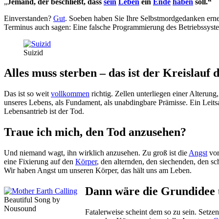
„
Jemand, der beschließt, dass
sein
Leben
ein
Ende
haben
soll.“
Einverstanden?
Gut
. Soeben haben Sie Ihre Selbstmordgedanken erneut 
Terminus auch sagen: Eine falsche Programmierung des Betriebssyste
Suizid
Alles muss sterben – das ist der Kreislauf 
Das ist so weit
vollkommen
richtig. Zellen unterliegen einer Alterun
unseres Lebens, als Fundament, als unabdingbare Prämisse. Ein Leits
Lebensantrieb ist der Tod.
Traue ich mich, den Tod anzusehen?
Und niemand wagt, ihn wirklich anzusehen. Zu groß ist die
Angst
vor
eine Fixierung auf den
Körper
, den alternden, den siechenden, den s
Wir haben Angst um unseren Körper, das hält uns am Leben.
Dann wäre die Grundidee 
Beautiful Song by
Nousound
Fatalerweise scheint dem so zu sein. Setzen