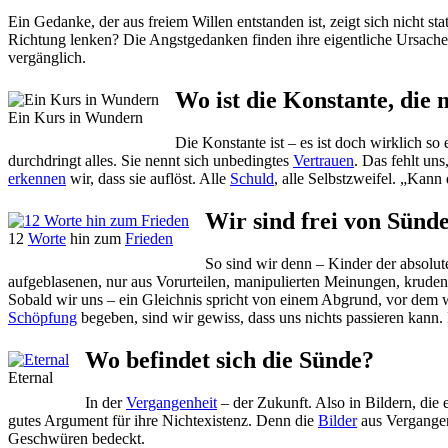
Ein Gedanke, der aus freiem Willen entstanden ist, zeigt sich nicht s
Richtung lenken? Die Angstgedanken finden ihre eigentliche Ursache in
vergänglich.
Wo ist die Konstante, di
Ein Kurs in Wundern
Die Konstante ist – es ist doch wirklich so 
durchdringt alles. Sie nennt sich unbedingtes
Vertrauen
. Das fehlt un
erkennen
wir, dass sie auflöst. Alle
Schuld
, alle Selbstzweifel. „Kann
Wir sind frei von Sünd
12
Worte
hin zum
Frieden
So sind wir denn – Kinder der absolu
aufgeblasenen, nur aus Vorurteilen, manipulierten Meinungen, krud
Sobald wir uns – ein Gleichnis spricht von einem Abgrund, vor dem wi
Schöpfung
begeben, sind wir gewiss, dass uns nichts passieren kann. D
Wo befindet sich die Sünde?
Eternal
In der
Vergangenheit
– der Zukunft. Also in Bildern, die 
gutes Argument für ihre Nichtexistenz. Denn die
Bilder
aus Vergangen
Geschwüren bedeckt.