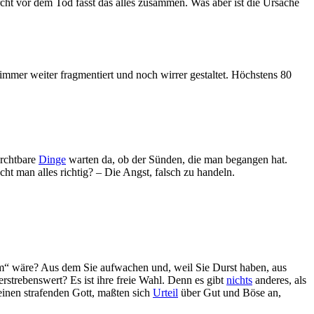
rcht vor dem Tod fasst das alles zusammen. Was aber ist die Ursache
immer weiter fragmentiert und noch wirrer gestaltet. Höchstens 80
urchtbare
Dinge
warten da, ob der Sünden, die man begangen hat.
ht man alles richtig? – Die Angst, falsch zu handeln.
um“ wäre? Aus dem Sie aufwachen und, weil Sie Durst haben, aus
erstrebenswert? Es ist ihre freie Wahl. Denn es gibt
nichts
anderes, als
einen strafenden Gott, maßten sich
Urteil
über Gut und Böse an,