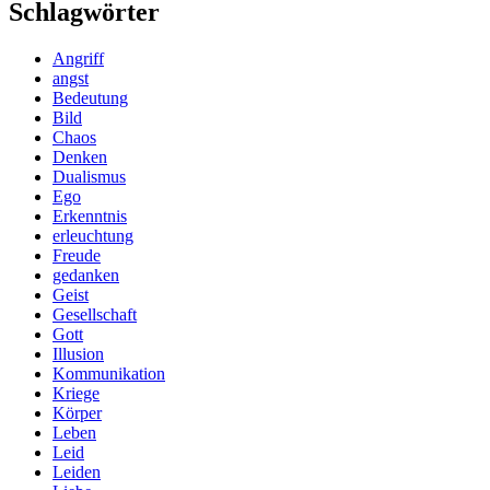
Schlagwörter
Angriff
angst
Bedeutung
Bild
Chaos
Denken
Dualismus
Ego
Erkenntnis
erleuchtung
Freude
gedanken
Geist
Gesellschaft
Gott
Illusion
Kommunikation
Kriege
Körper
Leben
Leid
Leiden