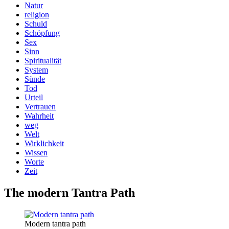
Natur
religion
Schuld
Schöpfung
Sex
Sinn
Spiritualität
System
Sünde
Tod
Urteil
Vertrauen
Wahrheit
weg
Welt
Wirklichkeit
Wissen
Worte
Zeit
The modern Tantra Path
Modern tantra path