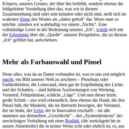
Körpers, unseres Geistes, der über ihn befiehlt, sondern ebenso die
fehlgeleitete Vorstellung über das, was wir in diesem
Zusammenhang sind oder sein könnten oder nicht sind, stellt sich im
wahrsten
Sinne
des Wortes als „daher geholt“ dar. Wenn man so
möchte, stünden wir wahrhaftig vor einem „Nichts“. Eine
vollständige Leere in der Bedeutung unseres „Ich“,
würde
sich mit
der
Erkenntnis
über die „Quelle“ .unserer Perspektive, die zu diesem
„Ich“ geführt hat, aufscheinen.
Mehr als Farbauswahl und Pinsel
Denn alles, was da an Daten vorhanden ist, was es uns erst möglich
macht
, ein Bild unserer Welt zu zeichnen – Pinselsatz oder
Farbkollektion, die Leinwand, eben gar de Empfindung des Lichts
und der Schatten, – sind lieblose Ausformungen von Wertung,
Vorurteil, Fehlprämisse, schlicht „Lüge“. Und nun dieser letzte,
große Schritt – uns wird erkenntlich, dass ebenso die Hand, die den
Pinsel hält, die Muskeln, die sie ihrerseits bewegen, der Verstand,
der sie lenkt, der
Geist
, der in Innovation erschafft – sie alle
stammen aus demselben „Geschlecht“ – des „Systemdenkens“ der
urwüchsigen Verhaftung mit einer
Realität
, (die zurückgeht bis in
unsere Ahnenreihe) die in keiner Weise echt oder ehrlich ist, es, aus