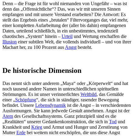
Denn – die Frage ist für wohl niemanden von Ungefähr – was ist
denn das „Offensichtliche“? Das, was wir mit unseren Sinnen
empfangen und mit unsere Verstand erarbeiten? Die Antwort: Es
stellt das Ergebnis eines „brutalen“ Filtervorganges dar, viel mehr,
einer kompletten Aufarbeitung der (aller bis dahin) empfangenen
Daten, urteilend schließlich, in ein unbestimmtes, tendenziell
chaotisches „System“ hinein –
Urteil
und Wertung erschaffen die
Illusion
einer subtilen Welt, die vollends individuell – und von ihrer
Machart her, zu 100 Prozent aus
Angst
besteht.
De historische Dimension
Das nennt sich unter anderem „Maya“ oder „Körperwelt“ und hat
noch tausend andere Namen in unterschiedlichen spirituellen
Strömungen. Es ist unser verinnerlichtes
Weltbild
, das Gemälde
einer „
Schöpfung
“, die sich in ständiger, rasender Bewegung
befindet. Unsere
Lebensdynamik
ist die Angst – in verschiedensten
Ausformungen. Sie kann jedwede Gestalt annehmen. Angst ist der
Atem
des Gesellschaftssystems. Ganz prinzipiell sind es die
„Realitäten“ unserer Gedankenkonstruktion, die sich in
Tod
und
Krankheit und
Krieg
und Armut und Hunger und Zerstörung von
Mutter
Erde
bei weitem nicht erschöpfen, die uns diese Angst