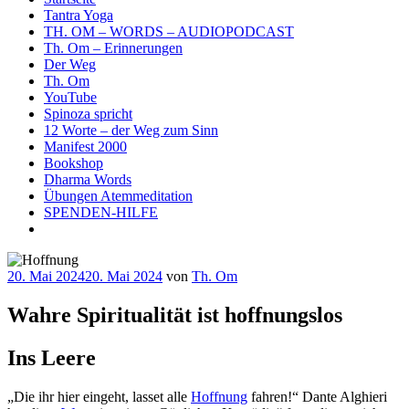
Tantra Yoga
TH. OM – WORDS – AUDIOPODCAST
Th. Om – Erinnerungen
Der Weg
Th. Om
YouTube
Spinoza spricht
12 Worte – der Weg zum Sinn
Manifest 2000
Bookshop
Dharma Words
Übungen Atemmeditation
SPENDEN-HILFE
Veröffentlicht
20. Mai 2024
20. Mai 2024
von
Th. Om
am
Wahre Spiritualität ist hoffnungslos
Ins Leere
„Die ihr hier eingeht, lasset alle
Hoffnung
fahren!“ Dante Alghieri