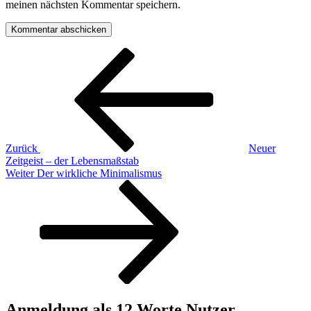
meinen nächsten Kommentar speichern.
Beitragsnavigation
Vorheriger
Beitrag
Zurück
Neuer
Zeitgeist – der Lebensmaßstab
Nächster
Weiter
Der wirkliche Minimalismus
Beitrag
Anmeldung als 12 Worte Nutzer