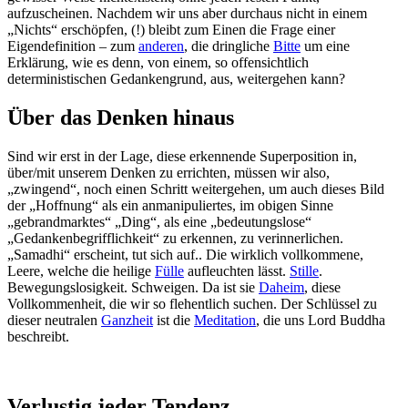
aufzuscheinen. Nachdem wir uns aber durchaus nicht in einem
„Nichts“ erschöpfen, (!) bleibt zum Einen die Frage einer
Eigendefinition – zum
anderen
, die dringliche
Bitte
um eine
Erklärung, wie es denn, von einem, so offensichtlich
deterministischen Gedankengrund, aus, weitergehen kann?
Über das Denken hinaus
Sind wir erst in der Lage, diese erkennende Superposition in,
über/mit unserem Denken zu errichten, müssen wir also,
„zwingend“, noch einen Schritt weitergehen, um auch dieses Bild
der „Hoffnung“ als ein anmanipuliertes, im obigen Sinne
„gebrandmarktes“ „Ding“, als eine „bedeutungslose“
„Gedankenbegrifflichkeit“ zu erkennen, zu verinnerlichen.
„Samadhi“ erscheint, tut sich auf.. Die wirklich vollkommene,
Leere, welche die heilige
Fülle
aufleuchten lässt.
Stille
.
Bewegungslosigkeit. Schweigen. Da ist sie
Daheim
, diese
Vollkommenheit, die wir so flehentlich suchen. Der Schlüssel zu
dieser neutralen
Ganzheit
ist die
Meditation
, die uns Lord Buddha
beschreibt.
Verlustig jeder Tendenz