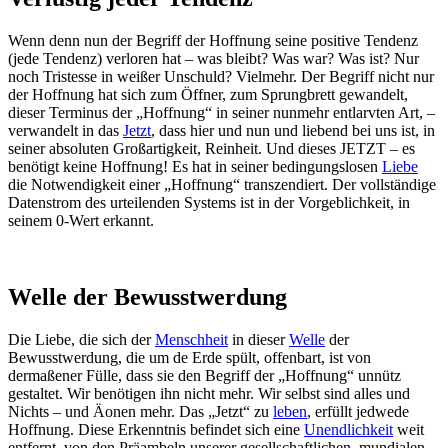
Wenn denn nun der Begriff der Hoffnung seine positive Tendenz
(jede Tendenz) verloren hat – was bleibt? Was war? Was ist? Nur
noch Tristesse in weißer Unschuld? Vielmehr. Der Begriff nicht nur
der Hoffnung hat sich zum Öffner, zum Sprungbrett gewandelt,
dieser Terminus der „Hoffnung“ in seiner nunmehr entlarvten Art, –
verwandelt in das
Jetzt
, dass hier und nun und liebend bei uns ist, in
seiner absoluten Großartigkeit, Reinheit. Und dieses JETZT – es
benötigt keine Hoffnung! Es hat in seiner bedingungslosen
Liebe
die Notwendigkeit einer „Hoffnung“ transzendiert. Der vollständige
Datenstrom des urteilenden Systems ist in der Vorgeblichkeit, in
seinem 0-Wert erkannt.
Welle der Bewusstwerdung
Die Liebe, die sich der
Menschheit
in dieser
Welle
der
Bewusstwerdung, die um de Erde spült, offenbart, ist von
dermaßener Fülle, dass sie den Begriff der „Hoffnung“ unnütz
gestaltet. Wir benötigen ihn nicht mehr. Wir selbst sind alles und
Nichts – und Äonen mehr. Das „Jetzt“ zu
leben
, erfüllt jedwede
Hoffnung. Diese Erkenntnis befindet sich eine
Unendlichkeit
weit
entfernt, von den Präambeln unserer gesellschaftlichen, mundialen