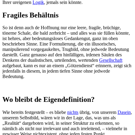
Ihrer ureigenen
Logik
, jemals sein könnte.
Fragiles Behältnis
So ist denn auch de Hoffnung nur eine leere, fragile, brüchige,
tönerne Schale, die bald zerbricht – und alles was sie füllen könnte,
ist hehres, aber bedeutungsloses Gedankengut, ganz im oben
beschrieben Sinne. Eine Formulierung, die ein illusorisches,
manipulierend vorgegaukeltes, Trugbild, ohne jedwede Bedeutung
darstellt. Ganz genauso auf den hinfälligen, irdenen Säulen des
Denkens der dualistischen, urteilenden, wertenden
Gesellschaft
aufgebaut, kann es nur an einem „Götzendienst“ erinnern, zeigt sich
jedenfalls in diesem, in jedem tiefen Sinne ohne jedwede
Bedeutung.
Wo bleibt de Eigendefinition?
Wie bereits festgestellt – es bliebe
nichts
übrig, von unserem
Dasein
,
unserem Selbstbild, wären wir in der Lage, das, was uns als
„Realität“ dargeboten wird, in seiner Struktur zu erkennen, so
nämlich als nicht nur irrelevant und auch irreleitend, – vielmehr in
gewisser Weise nichtexistent, ohne jeden festen Punkt,