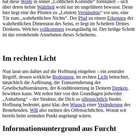
hat diese
Worte
in seiner „Göttlichen Komödie“ formuliert – sich
über deren tiefste
Wahrheit
wohl nur im ungefähren bewusst. Denn
hier liegt eine der Pforten zu „Letztem
Verständnis
“ vor uns, eine
Tür zum „wahrheitlichen Nichts“. Der
Pfad
zu einem
Erkennen
der
wahrheitlichen Dimension des Seins, er liegt im Scheitern Deines
Denkens. Welches
vollkommen
zwangsläufig ist. Der heilige Schritt
ist das verstehende Annehmen dieses Scheiterns.
Im rechten Licht
Nun lasst uns dahier auf die Hoffnung eingehen – ein zentraler
Begriff, dessen wirkliche
Bedeutung
, im rechten
Licht
betrachtet,
tatsächlich die Auflösung, die Transzendierung der
Gesellschaftsstrukturen, der Konditionierung in Deinem
Denken
,
bewirken kann. Wir reden hier von den Grundlagen jedweder
„Anhaftung“ – der Struktur, die Dich so
offensichtlich
bindet.
Hoffnung bedeutet, ganz klar, den
Wunsch
einer
Veränderung
des
Bestehenden.
Will
also meinen des Offensichtlichen. Womit wir
bereits beim zentralen Punkt angelangt wären.
Informationsuntergrund aus Furcht