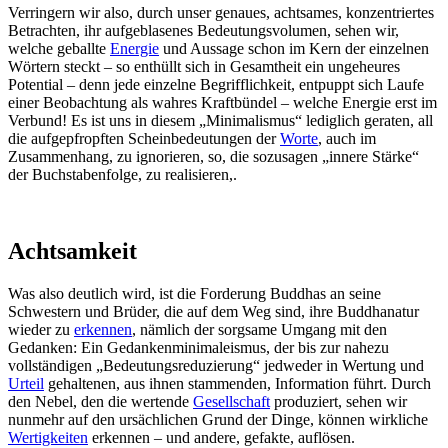
Verringern wir also, durch unser genaues, achtsames, konzentriertes
Betrachten, ihr aufgeblasenes Bedeutungsvolumen, sehen wir,
welche geballte
Energie
und Aussage schon im Kern der einzelnen
Wörtern steckt – so enthüllt sich in Gesamtheit ein ungeheures
Potential – denn jede einzelne Begrifflichkeit, entpuppt sich Laufe
einer Beobachtung als wahres Kraftbündel – welche Energie erst im
Verbund! Es ist uns in diesem „Minimalismus“ lediglich geraten, all
die aufgepfropften Scheinbedeutungen der
Worte
, auch im
Zusammenhang, zu ignorieren, so, die sozusagen „innere Stärke“
der Buchstabenfolge, zu realisieren,.
Achtsamkeit
Was also deutlich wird, ist die Forderung Buddhas an seine
Schwestern und Brüder, die auf dem Weg sind, ihre Buddhanatur
wieder zu
erkennen
, nämlich der sorgsame Umgang mit den
Gedanken: Ein Gedankenminimaleismus, der bis zur nahezu
vollständigen „Bedeutungsreduzierung“ jedweder in Wertung und
Urteil
gehaltenen, aus ihnen stammenden, Information führt. Durch
den Nebel, den die wertende
Gesellschaft
produziert, sehen wir
nunmehr auf den ursächlichen Grund der Dinge, können wirkliche
Wertigkeiten
erkennen – und andere, gefakte, auflösen.