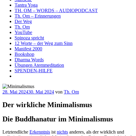
Tantra Yoga
TH. OM – WORDS – AUDIOPODCAST
Th. Om – Erinnerungen
Der Weg
Th. Om
YouTube
Spinoza spricht
12 Worte – der Weg zum Sinn
Manifest 2000
Bookshop
Dharma Words
Übungen Atemmeditation
SPENDEN-HILFE
Veröffentlicht
28. Mai 2024
30. Mai 2024
von
Th. Om
am
Der wirkliche Minimalismus
Die Buddhanatur im Minimalismus
Letztendliche
Erkenntnis
ist
nichts
anderes, als der wirklich und