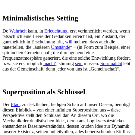
Minimalistisches Setting
De
Wahrheit
kann, in
Erleuchtung
, erst verinnerlicht werden, wenn
tatsächlich eine Leere der Gedanken erreicht ist, ein Zustand, der
ganzheitlich in Erscheinung tritt,
will
meinen, dass auch die
materiellen, die „äußeren
Umstände
“ – (in Form zum Beispiel einer
spirituellen Gemeinschaft; die durchgehend eine
Frequenzatmosphäre generiert, die eine solche Entwicklung fördert,
bzw. sie erst möglich
macht
), stimmig
sein
müssen.
Spiritualität
lebt
aus der Gemeinschaft, denn jeder von uns ist „Gemeinschaft“.
Superposition als Schlüssel
Der
Pfad
, zur letztlichen, heiligen Schau auf unser Dasein, benötigt
diesen Einblick – von einer infiniten Superposition aus – diese
Perspektive stellt den Schlüssel dar. An diesem Ort, wo die
Mechanik der dualistischen Idee , deren aus Logikversatzstücken
entstandenes Daseinsverständnis, dessen kruden Idee zur Dynamik
unserer Existenz, seinen unheilvollen, alles beherrschenden Einfluss