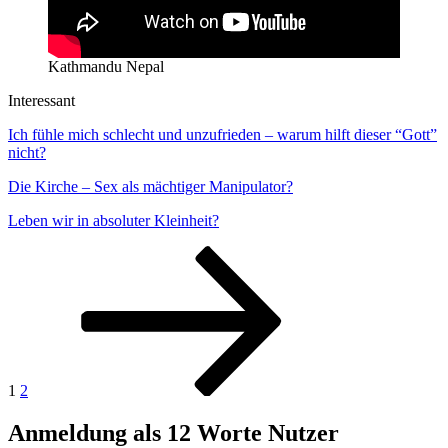
Kathmandu Nepal
Interessant
Ich fühle mich schlecht und unzufrieden – warum hilft dieser “Gott”
nicht?
Die Kirche – Sex als mächtiger Manipulator?
Leben wir in absoluter Kleinheit?
Seitennummerierung
Seite
Seite
Nächste
Seite
der
Beiträge
1
2
Anmeldung als 12 Worte Nutzer