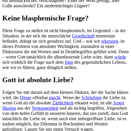
ein heimtückischer, verschlagener? Einer der Wein predigt, aber
Galle ausschenkt? Ein niederträchtiger Lügner?
Keine blasphemische Frage?
Diese Frage zu stellen ist nicht blasphemisch, im Gegenteil – in der
Situation, in der sich die menschliche
Gesellschaft
momentan
befindet, drängt sie sich geradezu auf. Und – wie wir
erkennen
, ist
dieses Problem von absoluter Wichtigkeit, zumindest in einer
Diskussion die mit Worten und in Denkbegriffen geführt wird. Denn
– wenn Gott tatsächlich die allumfassende Liebe wäre, dann
würde
sich wirklich die Frage nach dem
Sinn
des gegensätzlichen Lebens,
wie wir es führen, ganz dringlich stellen.
Gott ist absolute Liebe?
Folgen Sie mir darum auf dem kleinen Diskurs, der die Sache klären
wird, die
Dinge
offenbar
macht
. Wenn die
Schöpfung
die Liebe ist,
wenn Gott als die absolute
Zärtlichkeit
erkannt wird, ist alle
Angst
Illusion
aus der
Vergangenheit
und als nichtig begriffen. Abgesehen
von dem tiefen Gefühl in unserem Inneren, das uns zuruft, dass Gott
tatsächlich die Liebe ist, wenn auch eine unbegreifbare Liebe, ist es
zudem möglich, das Dilemma in Buchstaben und Worten
aufzulösen. Lassen Sie uns einen Versuch wagen.