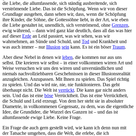
die Liebe, die allumfassende, sich ständig ausbreitende, sich
verströmende Liebe. Das ist die Schöpfung. Wenn wir von dieser
Grundlage ausgehen, dann sehen wir, dass, wenn die Schöpfung
ihre Kinder, die Söhne, die Gottessöhne liebt, in der Art, wie eben
die Liebe gestaltet ist, unendlich, sich verströmend, ohne
Grenzen
,
ewig während, – dann wird ganz klar deutlich, dass all das was hier
auf dieser
Erde
an Leid passiert, was wir sehen, was wir
wahrnehmen, an Sünde und Schuld, und
Tod
und Krankheit und
was auch immer – nur
Illusion
sein
kann. Es ist ein böser
Traum
.
Aber diese Nebel in denen wir
leben
, die kommen nur aus uns
selbst. Die kreieren wir selbst – in einer vollkommen wirren Art und
Weise versuchen wir uns den wirren und unverständlichen und
niemals nachvollziehbaren Geschehnissen in dieser Illusionsrealität
anzugleichen. Anzupassen. Mit Ihnen zu spielen. Das Spiel richtig
zu spielen. Und das wird nie, nie, nie funktionieren. Das geht
überhaupt nicht. Die Welt ist
verrückt
. Die kann gar nicht anders
sein. Und das ist eine
böse
Verrücktheit. Das ist eine Verrücktheit,
die Schuld und Leid erzeugt. Von dem her steht sie in absoluter
Diametrie, in vollkommenen Gegensatz, zu dem, was die eigentliche
Idee, die Grundidee, die Wurzel des Ganzen ist – und das ist
allumfassende ewige Liebe. Keine Frage.
Ein Frage die auch gern gestellt wird, wie kann ich denn nun mit
der Tatsache umgehen, dass die Welt, die erlebe, die ich