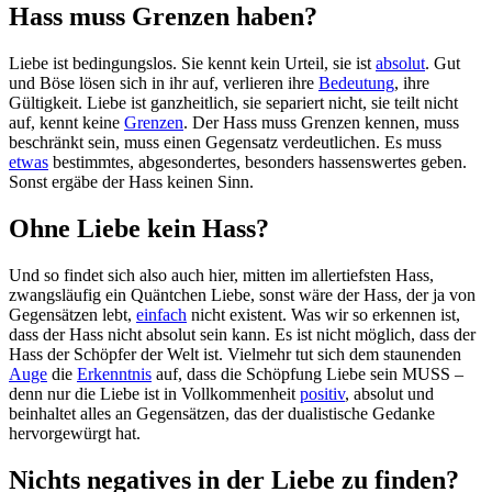
Hass muss Grenzen haben?
Liebe ist bedingungslos. Sie kennt kein Urteil, sie ist
absolut
. Gut
und Böse lösen sich in ihr auf, verlieren ihre
Bedeutung
, ihre
Gültigkeit. Liebe ist ganzheitlich, sie separiert nicht, sie teilt nicht
auf, kennt keine
Grenzen
. Der Hass muss Grenzen kennen, muss
beschränkt sein, muss einen Gegensatz verdeutlichen. Es muss
etwas
bestimmtes, abgesondertes, besonders hassenswertes geben.
Sonst ergäbe der Hass keinen Sinn.
Ohne Liebe kein Hass?
Und so findet sich also auch hier, mitten im allertiefsten Hass,
zwangsläufig ein Quäntchen Liebe, sonst wäre der Hass, der ja von
Gegensätzen lebt,
einfach
nicht existent. Was wir so erkennen ist,
dass der Hass nicht absolut sein kann. Es ist nicht möglich, dass der
Hass der Schöpfer der Welt ist. Vielmehr tut sich dem staunenden
Auge
die
Erkenntnis
auf, dass die Schöpfung Liebe sein MUSS –
denn nur die Liebe ist in Vollkommenheit
positiv
, absolut und
beinhaltet alles an Gegensätzen, das der dualistische Gedanke
hervorgewürgt hat.
Nichts negatives in der Liebe zu finden?