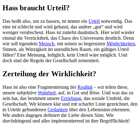
Hass braucht Urteil?
Das heißt also, um zu hassen, ist immer ein
Urteil
notwendig. Das
eine ist schlecht und wird gehasst, das andere „gut“ und wird
weniger verabscheut. Hass ist zutiefst dualistisch. Hier wird wieder
einmal die Verrücktheit, das Chaos des Universums deutlich. Denn
wie soll irgendein
Mensch
, mit seinen so begrenzten
Möglichkeiten
,
Sinnen, als Winzigkeit im unendlichen Raum, ein gültiges Urteil
fällen? Eine Meinung, lediglich, kein Urteil wäre möglich. Und
doch sind die Regeln der Gesellschaft zementiert.
Zerteilung der Wirklichkeit?
Hass ist also eine Fragmentierung der
Realität
– wir teilen diese,
unsere subjektive
Wahrheit
, auf, in Gut und Böse. Und was das zu
sein hat, das bestimmt unsere
Erziehung
, das soziale Umfeld, die
Gesellschaft. Wir können klar und mit scharfer Linie gezeichnet, den
in Urteile gebundenen
Gedanken
über den Lebenssinn erkennen.
Wie anders dagegen definiert die Liebe diesen Sinn. Wie
durchdringend und alles implementierend ist ihre Begrifflichkeit!