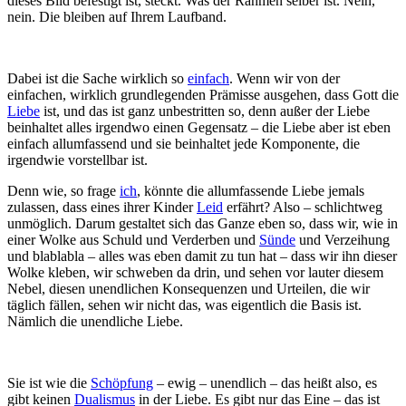
dieses Bild befestigt ist, steckt. Was der Rahmen selber ist. Nein,
nein. Die bleiben auf Ihrem Laufband.
Dabei ist die Sache wirklich so
einfach
. Wenn wir von der
einfachen, wirklich grundlegenden Prämisse ausgehen, dass Gott die
Liebe
ist, und das ist ganz unbestritten so, denn außer der Liebe
beinhaltet alles irgendwo einen Gegensatz – die Liebe aber ist eben
einfach allumfassend und sie beinhaltet jede Komponente, die
irgendwie vorstellbar ist.
Denn wie, so frage
ich
, könnte die allumfassende Liebe jemals
zulassen, dass eines ihrer Kinder
Leid
erfährt? Also – schlichtweg
unmöglich. Darum gestaltet sich das Ganze eben so, dass wir, wie in
einer Wolke aus Schuld und Verderben und
Sünde
und Verzeihung
und blablabla – alles was eben damit zu tun hat – dass wir ihn dieser
Wolke kleben, wir schweben da drin, und sehen vor lauter diesem
Nebel, diesen unendlichen Konsequenzen und Urteilen, die wir
täglich fällen, sehen wir nicht das, was eigentlich die Basis ist.
Nämlich die unendliche Liebe.
Sie ist wie die
Schöpfung
– ewig – unendlich – das heißt also, es
gibt keinen
Dualismus
in der Liebe. Es gibt nur das Eine – das ist