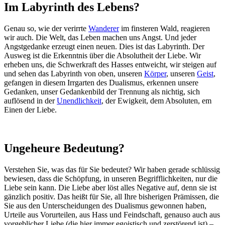
Im Labyrinth des Lebens?
Genau so, wie der verirrte
Wanderer
im finsteren Wald, reagieren
wir auch. Die Welt, das Leben machen uns Angst. Und jeder
Angstgedanke erzeugt einen neuen. Dies ist das Labyrinth. Der
Ausweg ist die Erkenntnis über die Absolutheit der Liebe. Wir
erheben uns, die Schwerkraft des Hasses entweicht, wir steigen auf
und sehen das Labyrinth von oben, unseren
Körper
, unseren
Geist
,
gefangen in diesem Irrgarten des Dualismus, erkennen unsere
Gedanken, unser Gedankenbild der Trennung als nichtig, sich
auflösend in der
Unendlichkeit
, der Ewigkeit, dem Absoluten, em
Einen der Liebe.
Ungeheure Bedeutung?
Verstehen Sie, was das für Sie bedeutet? Wir haben gerade schlüssig
bewiesen, dass die Schöpfung, in unseren Begrifflichkeiten, nur die
Liebe sein kann. Die Liebe aber löst alles Negative auf, denn sie ist
gänzlich positiv. Das heißt für Sie, all Ihre bisherigen Prämissen, die
Sie aus den Unterscheidungen des Dualismus gewonnen haben,
Urteile aus Vorurteilen, aus Hass und Feindschaft, genauso auch aus
vorgeblicher Liebe (die hier immer egoistisch und zerstörend ist) –