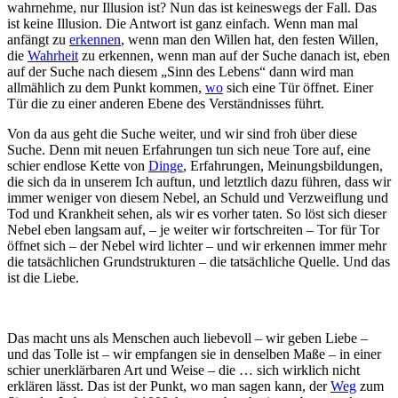
wahrnehme, nur Illusion ist? Nun das ist keineswegs der Fall. Das
ist keine Illusion. Die Antwort ist ganz einfach. Wenn man mal
anfängt zu
erkennen
, wenn man den Willen hat, den festen Willen,
die
Wahrheit
zu erkennen, wenn man auf der Suche danach ist, eben
auf der Suche nach diesem „Sinn des Lebens“ dann wird man
allmählich zu dem Punkt kommen,
wo
sich eine Tür öffnet. Einer
Tür die zu einer anderen Ebene des Verständnisses führt.
Von da aus geht die Suche weiter, und wir sind froh über diese
Suche. Denn mit neuen Erfahrungen tun sich neue Tore auf, eine
schier endlose Kette von
Dinge
, Erfahrungen, Meinungsbildungen,
die sich da in unserem Ich auftun, und letztlich dazu führen, dass wir
immer weniger von diesem Nebel, an Schuld und Verzweiflung und
Tod und Krankheit sehen, als wir es vorher taten. So löst sich dieser
Nebel eben langsam auf, – je weiter wir fortschreiten – Tor für Tor
öffnet sich – der Nebel wird lichter – und wir erkennen immer mehr
die tatsächlichen Grundstrukturen – die tatsächliche Quelle. Und das
ist die Liebe.
Das macht uns als Menschen auch liebevoll – wir geben Liebe –
und das Tolle ist – wir empfangen sie in denselben Maße – in einer
schier unerklärbaren Art und Weise – die … sich wirklich nicht
erklären lässt. Das ist der Punkt, wo man sagen kann, der
Weg
zum