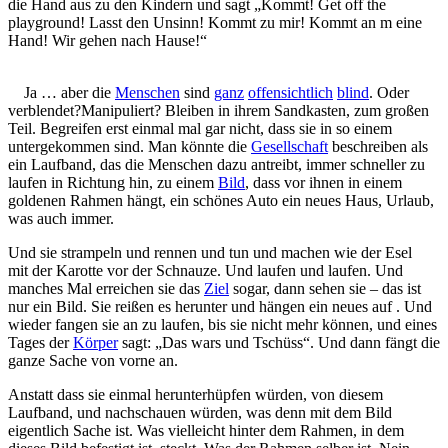
die Hand aus zu den Kindern und sagt „Kommt! Get off the
playground! Lasst den Unsinn! Kommt zu mir! Kommt an m eine
Hand! Wir gehen nach Hause!“
Ja … aber die
Menschen
sind
ganz
offensichtlich
blind
. Oder
verblendet?Manipuliert? Bleiben in ihrem Sandkasten, zum großen
Teil. Begreifen erst einmal mal gar nicht, dass sie in so einem
untergekommen sind. Man könnte die
Gesellschaft
beschreiben als
ein Laufband, das die Menschen dazu antreibt, immer schneller zu
laufen in Richtung hin, zu einem
Bild
, dass vor ihnen in einem
goldenen Rahmen hängt, ein schönes Auto ein neues Haus, Urlaub,
was auch immer.
Und sie strampeln und rennen und tun und machen wie der Esel
mit der Karotte vor der Schnauze. Und laufen und laufen. Und
manches Mal erreichen sie das
Ziel
sogar, dann sehen sie – das ist
nur ein Bild. Sie reißen es herunter und hängen ein neues auf . Und
wieder fangen sie an zu laufen, bis sie nicht mehr können, und eines
Tages der
Körper
sagt: „Das wars und Tschüss“. Und dann fängt die
ganze Sache von vorne an.
Anstatt dass sie einmal herunterhüpfen würden, von diesem
Laufband, und nachschauen würden, was denn mit dem Bild
eigentlich Sache ist. Was vielleicht hinter dem Rahmen, in dem