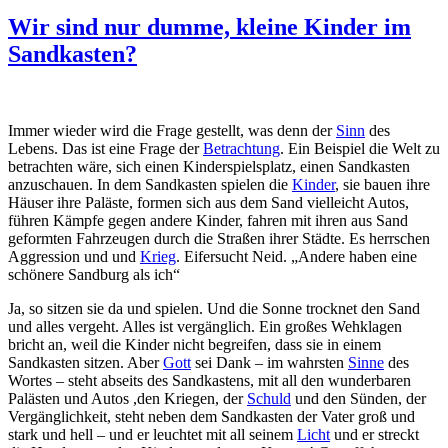
am
Wir sind nur dumme, kleine Kinder im
Sandkasten?
Immer wieder wird die Frage gestellt, was denn der
Sinn
des
Lebens. Das ist eine Frage der
Betrachtung
. Ein Beispiel die Welt zu
betrachten wäre, sich einen Kinderspielsplatz, einen Sandkasten
anzuschauen. In dem Sandkasten spielen die
Kinder
, sie bauen ihre
Häuser ihre Paläste, formen sich aus dem Sand vielleicht Autos,
führen Kämpfe gegen andere Kinder, fahren mit ihren aus Sand
geformten Fahrzeugen durch die Straßen ihrer Städte. Es herrschen
Aggression und und
Krieg
. Eifersucht Neid. „Andere haben eine
schönere Sandburg als ich“
Ja, so sitzen sie da und spielen. Und die Sonne trocknet den Sand
und alles vergeht. Alles ist vergänglich. Ein großes Wehklagen
bricht an, weil die Kinder nicht begreifen, dass sie in einem
Sandkasten sitzen. Aber
Gott
sei Dank – im wahrsten
Sinne
des
Wortes – steht abseits des Sandkastens, mit all den wunderbaren
Palästen und Autos ,den Kriegen, der
Schuld
und den Sünden, der
Vergänglichkeit, steht neben dem Sandkasten der Vater groß und
stark und hell – und er leuchtet mit all seinem
Licht
und er streckt