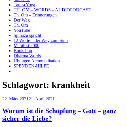
Tantra Yoga
TH. OM – WORDS – AUDIOPODCAST
Th. Om – Erinnerungen
Der Weg
Th. Om
YouTube
Spinoza spricht
12 Worte – der Weg zum Sinn
Manifest 2000
Bookshop
Dharma Words
Übungen Atemmeditation
SPENDEN-HILFE
Schlagwort:
krankheit
Veröffentlicht
22. März 2021
21. April 2021
am
Warum ist die Schöpfung – Gott – ganz
sicher die Liebe?