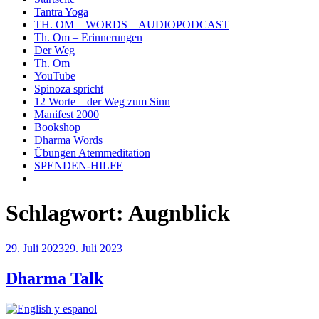
Tantra Yoga
TH. OM – WORDS – AUDIOPODCAST
Th. Om – Erinnerungen
Der Weg
Th. Om
YouTube
Spinoza spricht
12 Worte – der Weg zum Sinn
Manifest 2000
Bookshop
Dharma Words
Übungen Atemmeditation
SPENDEN-HILFE
Schlagwort:
Augnblick
Veröffentlicht
29. Juli 2023
29. Juli 2023
am
Dharma Talk