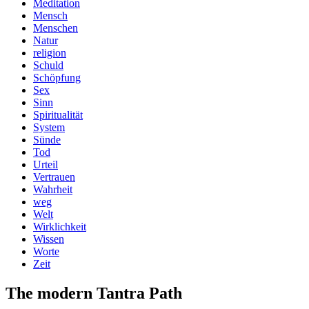
Meditation
Mensch
Menschen
Natur
religion
Schuld
Schöpfung
Sex
Sinn
Spiritualität
System
Sünde
Tod
Urteil
Vertrauen
Wahrheit
weg
Welt
Wirklichkeit
Wissen
Worte
Zeit
The modern Tantra Path