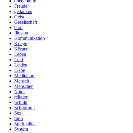
erleuchtung
Freude
gedanken
Geist
Gesellschaft
Gott
Illusion
Kommunikation
Kriege
Körper
Leben
Leid
Leiden
Liebe
Meditation
Mensch
Menschen
Natur
religion
Schuld
Schöpfung
Sex
Sinn
Spiritualität
System