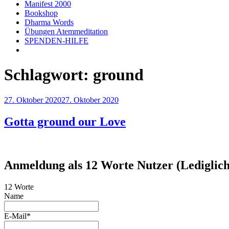
Manifest 2000
Bookshop
Dharma Words
Übungen Atemmeditation
SPENDEN-HILFE
Schlagwort:
ground
Veröffentlicht
27. Oktober 2020
27. Oktober 2020
am
Gotta ground our Love
Anmeldung als 12 Worte Nutzer (Lediglich 
12 Worte
Name
E-Mail*