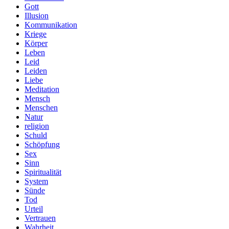
Gott
Illusion
Kommunikation
Kriege
Körper
Leben
Leid
Leiden
Liebe
Meditation
Mensch
Menschen
Natur
religion
Schuld
Schöpfung
Sex
Sinn
Spiritualität
System
Sünde
Tod
Urteil
Vertrauen
Wahrheit