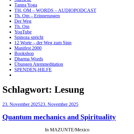
Tantra Yoga
TH. OM – WORDS – AUDIOPODCAST
Th. Om – Erinnerungen
Der Weg
Th. Om
YouTube
Spinoza spricht
12 Worte – der Weg zum Sinn
Manifest 2000
Bookshop
Dharma Words
Übungen Atemmeditation
SPENDEN-HILFE
Schlagwort:
Lesung
Veröffentlicht
23. November 2025
23. November 2025
am
Quantum mechanics and Spirituality
In MAZUNTE/Mexico