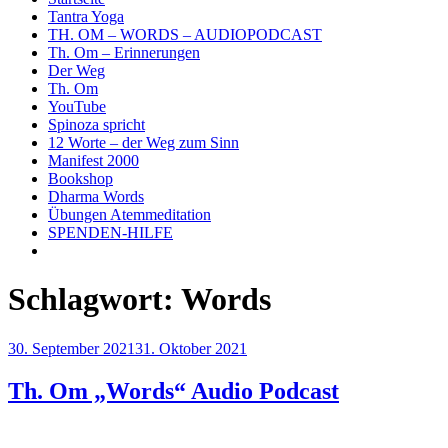
Tantra Yoga
TH. OM – WORDS – AUDIOPODCAST
Th. Om – Erinnerungen
Der Weg
Th. Om
YouTube
Spinoza spricht
12 Worte – der Weg zum Sinn
Manifest 2000
Bookshop
Dharma Words
Übungen Atemmeditation
SPENDEN-HILFE
Schlagwort:
Words
Veröffentlicht
30. September 2021
31. Oktober 2021
am
Th. Om „Words“ Audio Podcast