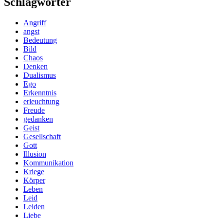
Schlagwörter
Angriff
angst
Bedeutung
Bild
Chaos
Denken
Dualismus
Ego
Erkenntnis
erleuchtung
Freude
gedanken
Geist
Gesellschaft
Gott
Illusion
Kommunikation
Kriege
Körper
Leben
Leid
Leiden
Liebe