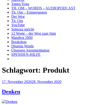
Tantra Yoga
TH. OM – WORDS – AUDIOPODCAST
Th. Om – Erinnerungen
Der Weg
Th. Om
YouTube
Spinoza spricht
12 Worte – der Weg zum Sinn
Manifest 2000
Bookshop
Dharma Words
Übungen Atemmeditation
SPENDEN-HILFE
Schlagwort:
Produkt
Veröffentlicht
17. November 2020
28. November 2020
am
Denken