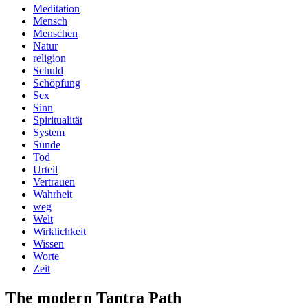
Meditation
Mensch
Menschen
Natur
religion
Schuld
Schöpfung
Sex
Sinn
Spiritualität
System
Sünde
Tod
Urteil
Vertrauen
Wahrheit
weg
Welt
Wirklichkeit
Wissen
Worte
Zeit
The modern Tantra Path