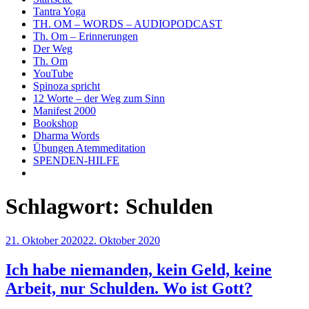
Tantra Yoga
TH. OM – WORDS – AUDIOPODCAST
Th. Om – Erinnerungen
Der Weg
Th. Om
YouTube
Spinoza spricht
12 Worte – der Weg zum Sinn
Manifest 2000
Bookshop
Dharma Words
Übungen Atemmeditation
SPENDEN-HILFE
Schlagwort:
Schulden
Veröffentlicht
21. Oktober 2020
22. Oktober 2020
am
Ich habe niemanden, kein Geld, keine
Arbeit, nur Schulden. Wo ist Gott?