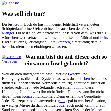
Was soll ich tun?
Du bist
Gott
! Doch du hast, mit deiner fehlerhaft verwendeten
Schöpferkraft, eine Welt errichtet, die aus eben dem besteht:
Mangel
. Du hast eine Welt erschaffen, abseits von dem, was du als
wünschenswert betrachten würdest, eine Insel der Mühsal und
Pein
.
Und allzu eifrig verteidigst du ihre
Grenzen
, eifersüchtig darauf
bedacht, niemanden eindringen zu lassen.
Warum bist du auf dieser ach so
Vertrauen
einsamen Insel gelandet?
Weil du dich untergeordnet hast, unter die
Gesetze
und
Bedingungen, die dir das System, das, was du als
Leben
betrachtest,
diktiert zu haben scheint. Verzweifelt, traurig, enttäuscht suchst du
ständig, jeden Tag, jede Sekunde nach einem
Sinn
in dieser
Handlung. Und du wirst ihn nicht finden. Denn es kann ihn nicht
geben. Kein
Konzept
funktioniert. Denn es fehlt die Grundlage.
Jedes Konzept, dass du anwendest,
ganz
egal in welcher Situation,
in welcher Misere du dich befindest oder auch nicht, kann nur auf
Sand gebaut
sein
, solange es dem verrückten System der
Menschen
,