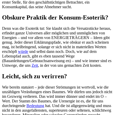
erster Stelle, für den geschäftstüchtigen Betrachter, ein
Konsumkapital, das seine Abnehmer sucht.
Obskure Praktik der Konsum-Esoterik?
Denn was die Esoterik tut: Sie klaubt sich die Versatzstücke heraus,
erfindet ganze Universen aller möglichen und unmöglichen von
Energien – und vor allem von ENERGIETRÄGERN – Ideen gibt
genug. Jeder dieser Erklärungspfade, wie obskur er auch scheinen
mag, ist heilbringend, solange er sich nicht in materiellen Werten
erschöpft
würde
und selbst dann noch. Doch, wie auf dem
Lebenspfad auch, gibt es eben tausend Wege
(Bauanleitungen/Gebrauchsanweisung en) – und wie immer sind es
Umwege, die uns
Zeit
, in der von uns gemachten Zeit kosten.
Leicht, sich zu verirren?
Wie bereits statuiert – jede dieser Strömungen ist wertvoll, wie die
unzähligen Verästlungen eines Baumes. Wir dürfen uns jedoch nicht
im Gezweig verlieren. Das wird immer dünner und endet im O –
Wert. Der Stamm des Baumes, die Urenergie ist es, die für uns
durchringende
Bedeutung
hat. Und die ist allgegenwärtig und muss
nicht in den ausgefallensten, superteuren oder seltenen, schlichtweg
besonderen, Mineralien oder sakralen Gegenständen gesucht