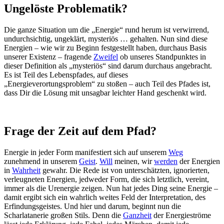
Ungelöste Problematik?
Die ganze Situation um die „Energie“ rund herum ist verwirrend,
undurchsichtig, ungeklärt, mysteriös … gehalten. Nun sind diese
Energien – wie wir zu Beginn festgestellt haben, durchaus Basis
unserer Existenz – fragende
Zweifel
ob unseres Standpunktes in
dieser Definition als „mysteriös“ sind darum durchaus angebracht.
Es ist Teil des Lebenspfades, auf dieses
„Energieverortungsproblem“ zu stoßen – auch Teil des Pfades ist,
dass Dir die Lösung mit unsagbar leichter Hand geschenkt wird.
Frage der Zeit auf dem Pfad?
Energie in jeder Form manifestiert sich auf unserem
Weg
zunehmend in unserem
Geist
.
Will
meinen, wir
werden
der Energien
in
Wahrheit
gewahr. Die Rede ist von unterschätzten, ignorierten,
verleugneten Energien, jedweder Form, die sich letztlich, vereint,
immer als die Urenergie zeigen. Nun hat jedes Ding seine Energie –
damit ergibt sich ein wahrlich weites Feld der Interpretation, des
Erfindungsgeistes. Und hier und darum, beginnt nun die
Scharlatanerie großen Stils. Denn die
Ganzheit
der Energieströme