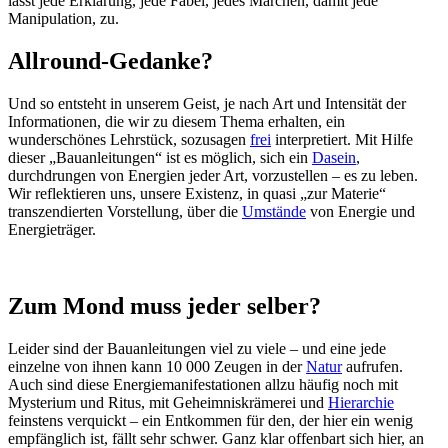
lässt jede Erklärung, jede Fabel, jedes Märchen, damit jede
Manipulation, zu.
Allround-Gedanke?
Und so entsteht in unserem Geist, je nach Art und Intensität der
Informationen, die wir zu diesem Thema erhalten, ein
wunderschönes Lehrstück, sozusagen
frei
interpretiert. Mit Hilfe
dieser „Bauanleitungen“ ist es möglich, sich ein
Dasein
,
durchdrungen von Energien jeder Art, vorzustellen – es zu leben.
Wir reflektieren uns, unsere Existenz, in quasi „zur Materie“
transzendierten Vorstellung, über die
Umstände
von Energie und
Energieträger.
Zum Mond muss jeder selber?
Leider sind der Bauanleitungen viel zu viele – und eine jede
einzelne von ihnen kann 10 000 Zeugen in der
Natur
aufrufen.
Auch sind diese Energiemanifestationen allzu häufig noch mit
Mysterium und Ritus, mit Geheimniskrämerei und
Hierarchie
feinstens verquickt – ein Entkommen für den, der hier ein wenig
empfänglich ist, fällt sehr schwer. Ganz klar offenbart sich hier, an