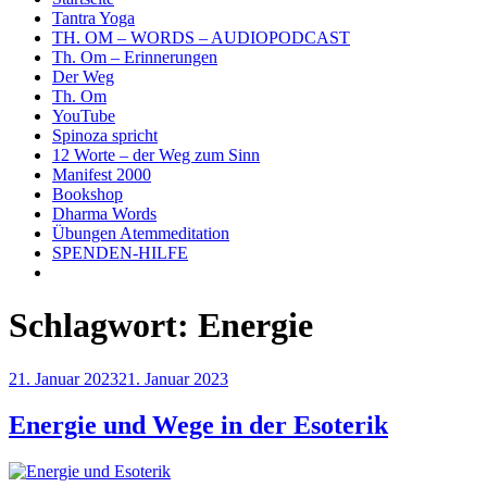
Tantra Yoga
TH. OM – WORDS – AUDIOPODCAST
Th. Om – Erinnerungen
Der Weg
Th. Om
YouTube
Spinoza spricht
12 Worte – der Weg zum Sinn
Manifest 2000
Bookshop
Dharma Words
Übungen Atemmeditation
SPENDEN-HILFE
Schlagwort:
Energie
Veröffentlicht
21. Januar 2023
21. Januar 2023
am
Energie und Wege in der Esoterik