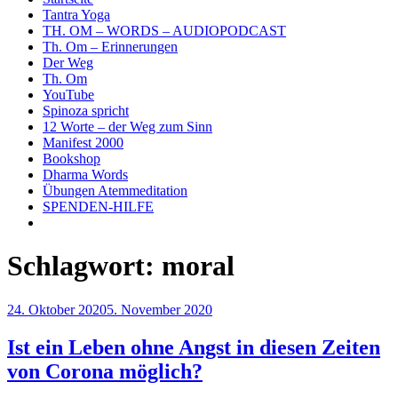
Tantra Yoga
TH. OM – WORDS – AUDIOPODCAST
Th. Om – Erinnerungen
Der Weg
Th. Om
YouTube
Spinoza spricht
12 Worte – der Weg zum Sinn
Manifest 2000
Bookshop
Dharma Words
Übungen Atemmeditation
SPENDEN-HILFE
Schlagwort:
moral
Veröffentlicht
24. Oktober 2020
5. November 2020
am
Ist ein Leben ohne Angst in diesen Zeiten
von Corona möglich?