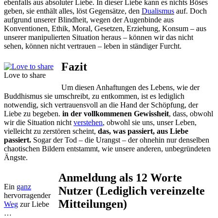
ebenfalls aus absoluter Liebe. In dieser Liebe kann es nichts Böses
geben, sie enthält alles, löst Gegensätze, den
Dualismus
auf. Doch
aufgrund unserer Blindheit, wegen der Augenbinde aus
Konventionen, Ethik, Moral, Gesetzen, Erziehung, Konsum – aus
unserer manipulierten Situation heraus – können wir das nicht
sehen, können nicht vertrauen – leben in ständiger Furcht.
Fazit
Love to share
Um diesen Anhaftungen des Lebens, wie der
Buddhismus sie umschreibt, zu entkommen, ist es lediglich
notwendig, sich vertrauensvoll an die Hand der Schöpfung, der
Liebe zu begeben.
in der vollkommenen Gewissheit
, dass, obwohl
wir die Situation nicht
verstehen
, obwohl sie uns, unser Leben,
vielleicht zu zerstören scheint,
das, was passiert, aus Liebe
passiert.
Sogar der Tod – die Urangst – der ohnehin nur denselben
chaotischen Bildern entstammt, wie unsere anderen, unbegründeten
Ängste.
Anmeldung als 12 Worte
Ein
ganz
Nutzer (Lediglich vereinzelte
hervorragender
Mitteilungen)
Weg
zur Liebe
…