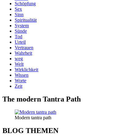
Schöpfung
Sex
Sinn
Spiritualität
System
Sünde
Tod
Urteil
Vertrauen
Wahrheit
weg
Welt
Wirklichkeit
Wissen
Worte
Zeit
The modern Tantra Path
Modern tantra path
BLOG THEMEN