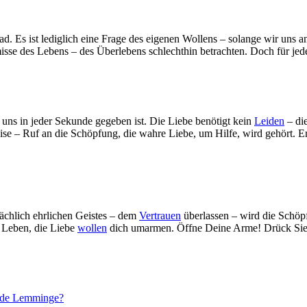
d. Es ist lediglich eine Frage des eigenen Wollens – solange wir uns a
misse des Lebens – des Überlebens schlechthin betrachten. Doch für jed
 uns in jeder Sekunde gegeben ist. Die Liebe benötigt kein
Leiden
– die
se – Ruf an die Schöpfung, die wahre Liebe, um Hilfe, wird gehört. Erhö
sächlich ehrlichen Geistes – dem
Vertrauen
überlassen – wird die Schöp
s Leben, die Liebe
wollen
dich umarmen. Öffne Deine Arme! Drück Sie a
Horde Lemminge?