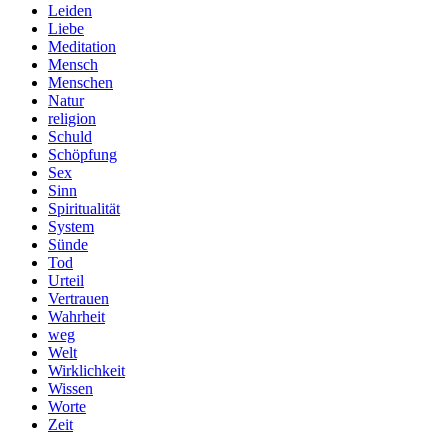
Leiden
Liebe
Meditation
Mensch
Menschen
Natur
religion
Schuld
Schöpfung
Sex
Sinn
Spiritualität
System
Sünde
Tod
Urteil
Vertrauen
Wahrheit
weg
Welt
Wirklichkeit
Wissen
Worte
Zeit