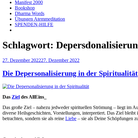
Manifest 2000
Bookshop
Dharma Words
Übungen Atemmeditation
SPENDEN-HILFE
Schlagwort:
Depersdonalisieru
Veröffentlicht
27. Dezember 2022
27. Dezember 2022
am
Die Depersonalisierung in der Spiritualität
Das
Ziel
des AllEins_
Das große Ziel – nahezu jedweder spirituellen Strömung – liegt im A
diverse Heilsgeschichten, Vorstellungen, interpretiert. Das Ziel blei
betrachten, sondern sie als reine
Liebe
– sie als Deine Schöpfungen 