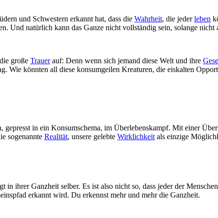
Brüdern und Schwestern erkannt hat, dass die
Wahrheit
, die jeder
leben
kö
en. Und natürlich kann das Ganze nicht vollständig sein, solange nic
 die große
Trauer
auf: Denn wenn sich jemand diese Welt und ihre
Gese
. Wie könnten all diese konsumgeilen Kreaturen, die eiskalten Opportu
, gepresst in ein Konsumschema, im Überlebenskampf. Mit einer Überzeu
die sogenannte
Realität
, unsere gelebte
Wirklichkeit
als einzige Möglichk
gt in ihrer Ganzheit selber. Es ist also nicht so, dass jeder der Mensch
seinspfad erkannt wird. Du erkennst mehr und mehr die Ganzheit.