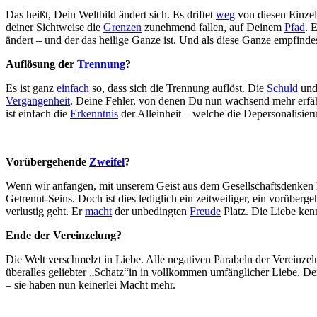
Das heißt, Dein Weltbild ändert sich. Es driftet
weg
von diesen Einzelm
deiner Sichtweise die
Grenzen
zunehmend fallen, auf Deinem
Pfad
. 
ändert – und der das heilige Ganze ist. Und als diese Ganze empfin
Auflösung der
Trennung
?
Es ist ganz
einfach
so, dass sich die Trennung auflöst. Die
Schuld
un
Vergangenheit
. Deine Fehler, von denen Du nun wachsend mehr erfährst
ist einfach die
Erkenntnis
der Alleinheit – welche die Depersonalisieru
Vorübergehende
Zweifel
?
Wenn wir anfangen, mit unserem Geist aus dem Gesellschaftsdenken h
Getrennt-Seins. Doch ist dies lediglich ein zeitweiliger, ein vorüber
verlustig geht. Er
macht
der unbedingten
Freude
Platz. Die Liebe kenn
Ende der Vereinzelung?
Die Welt verschmelzt in Liebe. Alle negativen Parabeln der Vereinzelu
überalles geliebter „Schatz“in in vollkommen umfänglicher Liebe
– sie haben nun keinerlei Macht mehr.