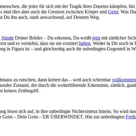
enschen, die jeder für sich mit der Tragik ihres Daseins kämpfen, hin 
Es sind dies aber auch die Grenzen zwischen Körper und
Geist
. Was Du 
dest Du ihn auch, stark anwachsend, auf Deinem Weg.
d
Sünde
Deiner Brüder – Du erkennst, Du weißt
jetzt
mit zärtlicher Sic
 und es verstehst, dass sie nie existiert
haben
. Weder in Dir noch in
ng in Figura ist – und gleichzeitig auch ihr unbedingtes Gegenteil in W
inaus zu rutschen, dann kreiert das – weil auch scheinbar
vollkommen
gehender Zustand, der durch die weiterführende Erkenntnis, zärtlich, g
t keinen Zeitbegriff.
ng lösen sich auf, in ihre unbedingte Nichtexistenz hinein. So wird da
. Der Geist – Dein Geist – ER ÜBERWINDET. Hin zur unbedingten
Freih