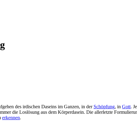
ng
ufgehen des irdischen Daseins im Ganzen, in der
Schöpfung
, in
Gott
. J
bt immer die Loslösung aus dem Körperdasein. Die allerletzte Formulieru
zu
erkennen
.