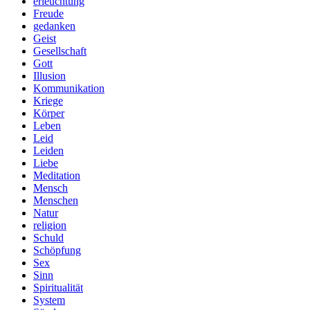
erleuchtung
Freude
gedanken
Geist
Gesellschaft
Gott
Illusion
Kommunikation
Kriege
Körper
Leben
Leid
Leiden
Liebe
Meditation
Mensch
Menschen
Natur
religion
Schuld
Schöpfung
Sex
Sinn
Spiritualität
System