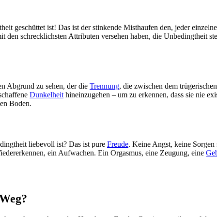
eit geschüttet ist! Das ist der stinkende Misthaufen den, jeder einzelne
t den schrecklichsten Attributen versehen haben, die Unbedingtheit st
sen Abgrund zu sehen, der die
Trennung
, die zwischen dem trügerische
rschaffene
Dunkelheit
hineinzugehen – um zu erkennen, dass sie nie exis
nen Boden.
ngtheit liebevoll ist? Das ist pure
Freude
. Keine Angst, keine Sorgen s
Wiedererkennen, ein Aufwachen. Ein Orgasmus, eine Zeugung, eine
Geb
n Weg?