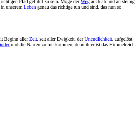
richtigen Pfad geführt zu sein. Möge der
Weg
auch ab und an steinig
r in unserem
Leben
genau das richtige tun und sind, das nun so
it Beginn aller
Zeit
, seit aller Ewigkeit, der
Unendlichkeit
, aufgelöst
inder
und die Narren zu mir kommen, denn ihrer ist das Himmelreich.