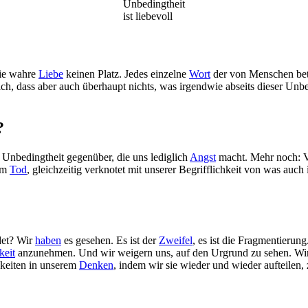
Unbedingtheit
ist liebevoll
die wahre
Liebe
keinen Platz. Jedes einzelne
Wort
der von Menschen betr
tlich, dass aber auch überhaupt nichts, was irgendwie abseits dieser 
?
 Unbedingtheit gegenüber, die uns lediglich
Angst
macht. Mehr noch: V
em
Tod
, gleichzeitig verknotet mit unserer Begrifflichkeit von was au
det? Wir
haben
es gesehen. Es ist der
Zweifel
, es ist die Fragmentierung
keit
anzunehmen. Und wir weigern uns, auf den Urgrund zu sehen. Wir 
hkeiten in unserem
Denken
, indem wir sie wieder und wieder aufteilen,