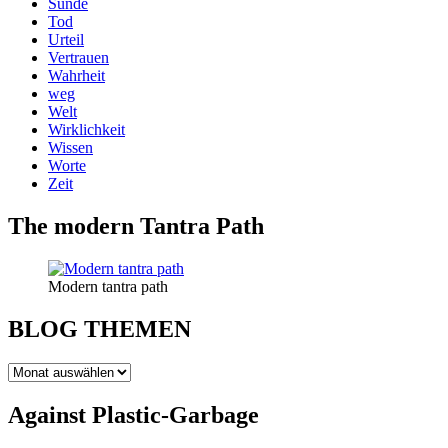
Sünde
Tod
Urteil
Vertrauen
Wahrheit
weg
Welt
Wirklichkeit
Wissen
Worte
Zeit
The modern Tantra Path
Modern tantra path
BLOG THEMEN
BLOG
THEMEN
Against Plastic-Garbage