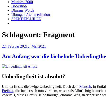
Manifest 2000
Bookshop
Dharma Words
Übungen Atemmeditation
SPENDEN-HILFE
Schlagwort:
Fragment
Veröffentlicht
22. Februar 2021
2. Mai 2021
am
Am Anfang war die lächelnde Unbedingthe
Unbedingtheit ist absolut?
Und da ist sie, die ewige Unbedingtheit. Doch dem
Mensch
, in Entf
Freiheit
, fürchtet er sich nun vor dem, was er als Allmächtig betracht
Zweifels, dieses Urteils, seine traurige, einsame Welt, in der er sich 