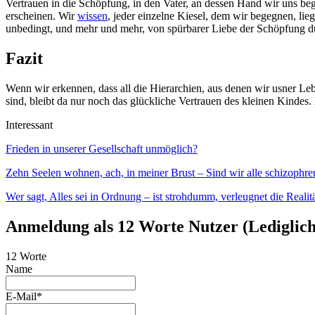
Vertrauen in die Schöpfung, in den Vater, an dessen Hand wir uns b
erscheinen. Wir
wissen
, jeder einzelne Kiesel, dem wir begegnen, lieg
unbedingt, und mehr und mehr, von spürbarer Liebe der Schöpfung durc
Fazit
Wenn wir erkennen, dass all die Hierarchien, aus denen wir usner Le
sind, bleibt da nur noch das glückliche Vertrauen des kleinen Kind
Interessant
Frieden in unserer Gesellschaft unmöglich?
Zehn Seelen wohnen, ach, in meiner Brust – Sind wir alle schizophre
Wer sagt, Alles sei in Ordnung – ist strohdumm, verleugnet die Realitä
Anmeldung als 12 Worte Nutzer (Lediglich 
12 Worte
Name
E-Mail*