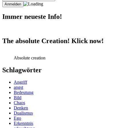
Immer neueste Info!
The absolute Creation! Klick now!
Absolute creation
Schlagwörter
Angriff
angst
Bedeutung
Bild
Chaos
Denken
Dualismus
Ego
Erkenntnis