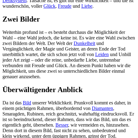
Denksystem
. Tatsache ist, es gibt nur eine Wirklichkeit – und die ist
wunderschön, voller
Glück
,
Freude
und
Liebe
.
Zwei Bilder
Weiterhin profund ist – es besteht durchaus die Möglichkeit der
Wahl – eine Wahl jedoch, die keine ist. Es wäre eine Wahl zwischen
zwei Bildern der Welt. Der Welt der
Dunkelheit
und
Vergänglichkeit, der Magie und Geister, an deren Ende der Tod
unerbittlich wartet, die sich schon jetzt voll von
Leiden
und Unbill
jeder Art zeigt – oder die reine, unbedarfte Liebe, untrennbar
verbunden mit Freude und Glück. An diesem Punkt haben wir die
Möglichkeit, uns diese zwei so unterschiedlichen Bilder einmal
genauer anzusehen.
Überwältigender Anblick
Da ist das
Bild
unserer Wirklichkeit. Prunkvoll kommt es daher, in
einem prächtigen Rahmen, überbordernd von
Diamanten
,
Smaragden, Rubinen, reich geschnitzt, wahrhaftig eindrucksvoll. Er
ist so beeindruckend, dieser Rahmen, dass wir das Bild, um das es
eigentlich geht, übersehen.
Besser
, wir vermeiden es, hinzusehen.
Denn dort in diesem Bild, fast nicht zu sehen, unbedeutend und
klein wirkend, unter dem üppigen Rahmen, grinst der Tod.