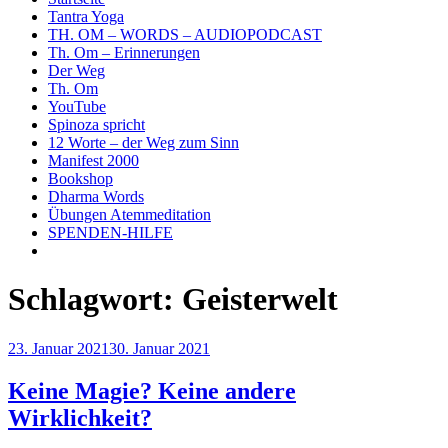
Tantra Yoga
TH. OM – WORDS – AUDIOPODCAST
Th. Om – Erinnerungen
Der Weg
Th. Om
YouTube
Spinoza spricht
12 Worte – der Weg zum Sinn
Manifest 2000
Bookshop
Dharma Words
Übungen Atemmeditation
SPENDEN-HILFE
Schlagwort:
Geisterwelt
Veröffentlicht
23. Januar 2021
30. Januar 2021
am
Keine Magie? Keine andere
Wirklichkeit?