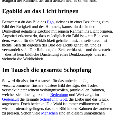
lediglich der Rahmen, der dich denken ließ, es sei ein Bild.
Egobild an das Licht bringen
Betrachtest du das Bild des
Ego
, siehst es in einer Beziehung zum
Bild der Ewigkeit und des Himmels, kannst du das in der
Dunkelheit gehaltene Egobild mit seinem Rahmen ins Licht bringen.
Angstfrei erkennst du, dass es lediglich ein Bild ist – ein Bild von
dem, was du für die Wirklichkeit gehalten hast. Jenseits davon ist
nichts. Sieh dir dagegen das Bild des Lichts genau an, und es
verwandelt sich. Der Rahmen, die Zeit, verblasst, – und du verstehst
– dies ist kein bildliche Darstellung eines Denkkonzepts, dies ist
vielmehr die Wirklichkeit.
Im Tausch die gesamte Schöpfung
So wird dir also, im Austausch für das unbedeutende,
verschwommene, finstere, düstere Bild des Ego, des Todes,
versteckt hinter seinem verhängnisvollen, prunkvollen Rahmen,
welches sich doch ganz ohne
Bedeutung
und Wert zeigt, im
Gegenzug
die gesamte
Schöpfung
,
Gott
, die Liebe und das Glück
angeboten. Doch bedenke: Die Wahl ist immer vollkommen. Es
wird dir niemals gelingen, das eine Bild in den Rahmen des anderen
zu pressen. Schon viele
Menschen
sind an diesem unmöglichen