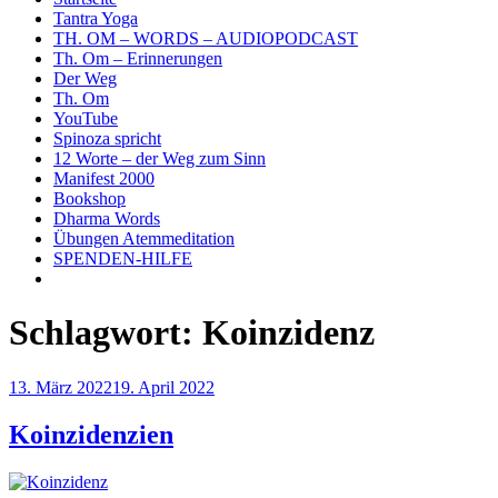
Tantra Yoga
TH. OM – WORDS – AUDIOPODCAST
Th. Om – Erinnerungen
Der Weg
Th. Om
YouTube
Spinoza spricht
12 Worte – der Weg zum Sinn
Manifest 2000
Bookshop
Dharma Words
Übungen Atemmeditation
SPENDEN-HILFE
Schlagwort:
Koinzidenz
Veröffentlicht
13. März 2022
19. April 2022
am
Koinzidenzien