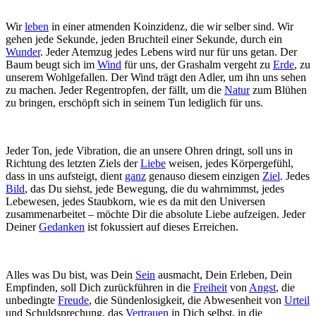
Wir
leben
in einer atmenden Koinzidenz, die wir selber sind. Wir
gehen jede Sekunde, jeden Bruchteil einer Sekunde, durch ein
Wunder
. Jeder Atemzug jedes Lebens wird nur für uns getan. Der
Baum beugt sich im
Wind
für uns, der Grashalm vergeht zu
Erde
, zu
unserem Wohlgefallen. Der Wind trägt den Adler, um ihn uns sehen
zu machen. Jeder Regentropfen, der fällt, um die
Natur
zum Blühen
zu bringen, erschöpft sich in seinem Tun lediglich für uns.
Jeder Ton, jede Vibration, die an unsere Ohren dringt, soll uns in
Richtung des letzten Ziels der
Liebe
weisen, jedes Körpergefühl,
dass in uns aufsteigt, dient
ganz
genauso diesem einzigen
Ziel
. Jedes
Bild
, das Du siehst, jede Bewegung, die du wahrnimmst, jedes
Lebewesen, jedes Staubkorn, wie es da mit den Universen
zusammenarbeitet – möchte Dir die absolute Liebe aufzeigen. Jeder
Deiner
Gedanken
ist fokussiert auf dieses Erreichen.
Alles was Du bist, was Dein
Sein
ausmacht, Dein Erleben, Dein
Empfinden, soll Dich zurückführen in die
Freiheit
von
Angst
, die
unbedingte
Freude
, die Sündenlosigkeit, die Abwesenheit von
Urteil
und Schuldsprechung, das
Vertrauen
in Dich selbst, in die