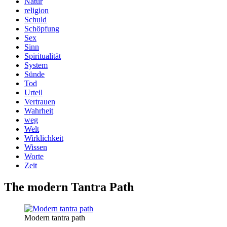
Natur
religion
Schuld
Schöpfung
Sex
Sinn
Spiritualität
System
Sünde
Tod
Urteil
Vertrauen
Wahrheit
weg
Welt
Wirklichkeit
Wissen
Worte
Zeit
The modern Tantra Path
Modern tantra path