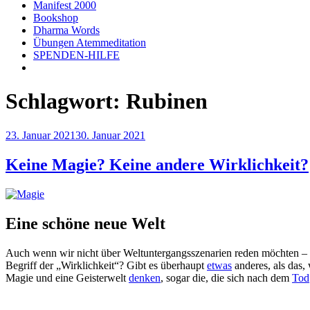
Manifest 2000
Bookshop
Dharma Words
Übungen Atemmeditation
SPENDEN-HILFE
Schlagwort:
Rubinen
Veröffentlicht
23. Januar 2021
30. Januar 2021
am
Keine Magie? Keine andere Wirklichkeit?
Eine schöne neue Welt
Auch wenn wir nicht über Weltuntergangsszenarien reden möchten –
Begriff der „Wirklichkeit“? Gibt es überhaupt
etwas
anderes, als das,
Magie und eine Geisterwelt
denken
, sogar die, die sich nach dem
Tod