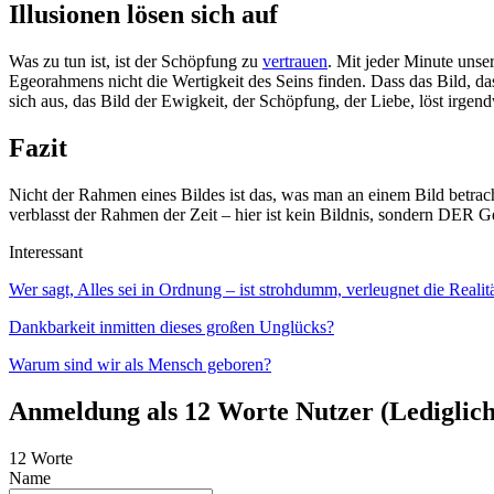
Illusionen lösen sich auf
Was zu tun ist, ist der Schöpfung zu
vertrauen
. Mit jeder Minute unse
Egeorahmens nicht die Wertigkeit des Seins finden. Dass das Bild, das
sich aus, das Bild der Ewigkeit, der Schöpfung, der Liebe, löst irge
Fazit
Nicht der Rahmen eines Bildes ist das, was man an einem Bild betracht
verblasst der Rahmen der Zeit – hier ist kein Bildnis, sondern DER G
Interessant
Wer sagt, Alles sei in Ordnung – ist strohdumm, verleugnet die Realitä
Dankbarkeit inmitten dieses großen Unglücks?
Warum sind wir als Mensch geboren?
Anmeldung als 12 Worte Nutzer (Lediglich 
12 Worte
Name