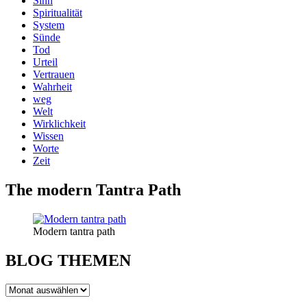
Sinn
Spiritualität
System
Sünde
Tod
Urteil
Vertrauen
Wahrheit
weg
Welt
Wirklichkeit
Wissen
Worte
Zeit
The modern Tantra Path
Modern tantra path
BLOG THEMEN
BLOG
THEMEN