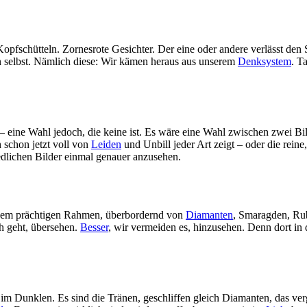
Kopfschütteln. Zornesrote Gesichter. Der eine oder andere verlässt de
 selbst. Nämlich diese: Wir kämen heraus aus unserem
Denksystem
. T
 – eine Wahl jedoch, die keine ist. Es wäre eine Wahl zwischen zwei Bi
h schon jetzt voll von
Leiden
und Unbill jeder Art zeigt – oder die rei
edlichen Bilder einmal genauer anzusehen.
einem prächtigen Rahmen, überbordernd von
Diamanten
, Smaragden, Rubi
ch geht, übersehen.
Besser
, wir vermeiden es, hinzusehen. Denn dort in 
m Dunklen. Es sind die Tränen, geschliffen gleich Diamanten, das ve