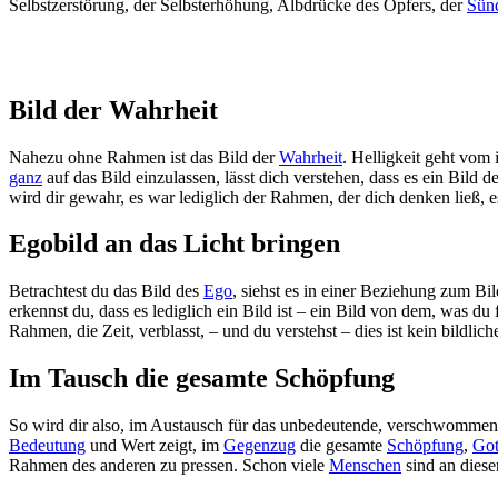
Selbstzerstörung, der Selbsterhöhung, Albdrücke des Opfers, der
Sün
Bild der Wahrheit
Nahezu ohne Rahmen ist das Bild der
Wahrheit
. Helligkeit geht vom 
ganz
auf das Bild einzulassen, lässt dich verstehen, dass es ein Bild 
wird dir gewahr, es war lediglich der Rahmen, der dich denken ließ, es
Egobild an das Licht bringen
Betrachtest du das Bild des
Ego
, siehst es in einer Beziehung zum B
erkennst du, dass es lediglich ein Bild ist – ein Bild von dem, was du 
Rahmen, die Zeit, verblasst, – und du verstehst – dies ist kein bildlic
Im Tausch die gesamte Schöpfung
So wird dir also, im Austausch für das unbedeutende, verschwommene,
Bedeutung
und Wert zeigt, im
Gegenzug
die gesamte
Schöpfung
,
Got
Rahmen des anderen zu pressen. Schon viele
Menschen
sind an diese