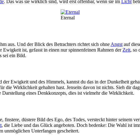
de
. Das was sie wirklich sind, wird erst offenbar, wenn sie im
Licht
bet
Eternal
ihm aus. Und der Blick des Betrachters richtet sich ohne
Angst
auf dies
der Ewigkeit ist, gefasst in einen nur spinnenfeinen Rahmen der
Zeit
, so
 sei ein Bild.
ild der Ewigkeit und des Himmels, kannst du das in der Dunkelheit geh
für die Wirklichkeit gehalten hast. Jenseits davon ist nichts. Sieh dir 
he Darstellung eines Denkkonzepts, dies ist vielmehr die Wirklichkeit.
 finstere, düstere Bild des Ego, des Todes, versteckt hinter seinem 
t
, die Liebe und das Glück angeboten. Doch bedenke: Die Wahl ist imm
m unmöglichen Unterfangen gescheitert.