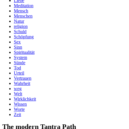
Liebe
Meditation
Mensch
Menschen
Natur
religion
Schuld
Schöpfung
Sex
Sinn
Spiritualität
System
Sünde
Tod
Urteil
Vertrauen
Wahrheit
weg
Welt
Wirklichkeit
Wissen
Worte
Zeit
The modern Tantra Path