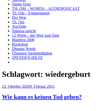
Tantra Yoga
TH. OM – WORDS – AUDIOPODCAST
Th. Om – Erinnerungen
Der Weg
Th. Om
YouTube
Spinoza spricht
12 Worte – der Weg zum Sinn
Manifest 2000
Bookshop
Dharma Words
Übungen Atemmeditation
SPENDEN-HILFE
Schlagwort:
wiedergeburt
Veröffentlicht
23. Oktober 2020
9. Februar 2021
am
Wie kann es keinen Tod geben?