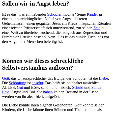
Sollen wir in Angst leben?
Ist es das, was ein liebender
Schöpfer
möchte? Seine
Kinder
in
einem undurchdringlichen Nebel von Angst, düsteren
Geheimnissen, einen gequälten Jesus am Kreuz, magischen Ritualen
einer reichen Priesterschaft sich unterwerfend, zur selben
Zeit
in
einer Welt zu überleben suchend, die lediglich aus Repression und
Furcht vor Urteilen besteht? Nein! Das ist das dunkle Tuch, das vor
den Augen der Menschen befestigt ist.
Können wir dieses schreckliche
Selbstverständnis auflösen?
Gott
, das Unaussprechliche, das Ewige, der Schöpfer, ist die
Liebe
.
Die
Schöpfung
ist
absolut
. Das heißt sie beinhaltet tatsächlich
ALLES.
Gut
und Böse, schön und häßlich.
Schuld
und
Sünde
,
Leid
, Angst und Tod. Sie
haben
keinen Bestand in der Liebe,
werden von ihr absorbiert, aufgelöst.
Die Liebe könnte ihren eigenen Geschöpfen, Gott könnte seinen
Kindern, die Liebe könnte ihren Söhnen und Töchtern niemals