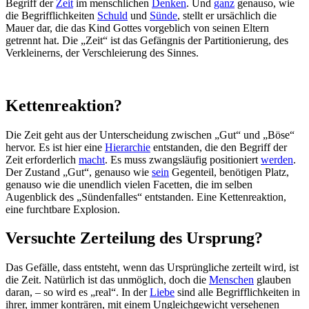
Begriff der
Zeit
im menschlichen
Denken
. Und
ganz
genauso, wie
die Begrifflichkeiten
Schuld
und
Sünde
, stellt er ursächlich die
Mauer dar, die das Kind Gottes vorgeblich von seinen Eltern
getrennt hat. Die „Zeit“ ist das Gefängnis der Partitionierung, des
Verkleinerns, der Verschleierung des Sinnes.
Kettenreaktion?
Die Zeit geht aus der Unterscheidung zwischen „Gut“ und „Böse“
hervor. Es ist hier eine
Hierarchie
entstanden, die den Begriff der
Zeit erforderlich
macht
. Es muss zwangsläufig positioniert
werden
.
Der Zustand „Gut“, genauso wie
sein
Gegenteil, benötigen Platz,
genauso wie die unendlich vielen Facetten, die im selben
Augenblick des „Sündenfalles“ entstanden. Eine Kettenreaktion,
eine furchtbare Explosion.
Versuchte Zerteilung des Ursprung?
Das Gefälle, dass entsteht, wenn das Ursprüngliche zerteilt wird, ist
die Zeit. Natürlich ist das unmöglich, doch die
Menschen
glauben
daran, – so wird es „real“. In der
Liebe
sind alle Begrifflichkeiten in
ihrer, immer konträren, mit einem Ungleichgewicht versehenen