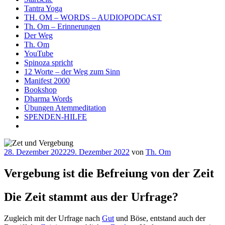
Tantra Yoga
TH. OM – WORDS – AUDIOPODCAST
Th. Om – Erinnerungen
Der Weg
Th. Om
YouTube
Spinoza spricht
12 Worte – der Weg zum Sinn
Manifest 2000
Bookshop
Dharma Words
Übungen Atemmeditation
SPENDEN-HILFE
Veröffentlicht
28. Dezember 2022
29. Dezember 2022
von
Th. Om
am
Vergebung ist die Befreiung von der Zeit
Die Zeit stammt aus der Urfrage?
Zugleich mit der Urfrage nach
Gut
und Böse, entstand auch der