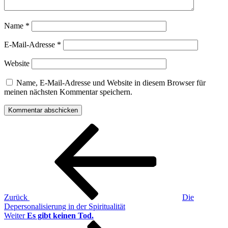
Name
*
E-Mail-Adresse
*
Website
Name, E-Mail-Adresse und Website in diesem Browser für
meinen nächsten Kommentar speichern.
Beitragsnavigation
Vorheriger
Beitrag
Zurück
Die
Depersonalisierung in der Spiritualität
Nächster
Weiter
Es gibt keinen Tod.
Beitrag