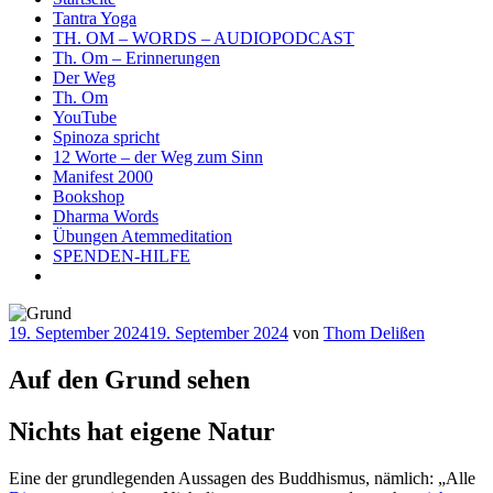
Tantra Yoga
TH. OM – WORDS – AUDIOPODCAST
Th. Om – Erinnerungen
Der Weg
Th. Om
YouTube
Spinoza spricht
12 Worte – der Weg zum Sinn
Manifest 2000
Bookshop
Dharma Words
Übungen Atemmeditation
SPENDEN-HILFE
Veröffentlicht
19. September 2024
19. September 2024
von
Thom Delißen
am
Auf den Grund sehen
Nichts hat eigene Natur
Eine der grundlegenden Aussagen des Buddhismus, nämlich: „Alle