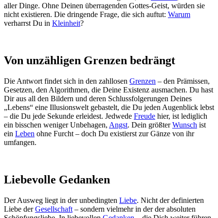
aller Dinge. Ohne Deinen überragenden Gottes-Geist, würden sie
nicht existieren. Die dringende Frage, die sich auftut:
Warum
verharrst Du in
Kleinheit
?
Von unzähligen Grenzen bedrängt
Die Antwort findet sich in den zahllosen
Grenzen
– den Prämissen,
Gesetzen, den Algorithmen, die Deine Existenz ausmachen. Du hast
Dir aus all den Bildern und deren Schlussfolgerungen Deines
„Lebens“ eine Illusionswelt gebastelt, die Du jeden Augenblick lebst
– die Du jede Sekunde erleidest. Jedwede
Freude
hier, ist lediglich
ein bisschen weniger Unbehagen,
Angst
. Dein größter
Wunsch
ist
ein
Leben
ohne Furcht – doch Du existierst zur Gänze von ihr
umfangen.
Liebevolle Gedanken
Der Ausweg liegt in der unbedingten
Liebe
. Nicht der definierten
Liebe der
Gesellschaft
– sondern vielmehr in der der absoluten
Schöpfungsliebe. In liebevollen
Gedanken
– die Dich weiter führen,