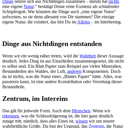
Dinge
setzen sich aus Nichtdingen zusammen – darum hat
nichts
eine eigene
Natur
.“ bestätigt Deine reine Existenz als schlafender
Schöpfergott. Wie könnten die Dinge auch „eine eigene Natur“
aufweisen, so sie denn allesamt von Dir stammen? Die einzige
eigene Natur, die existiert, das bist Du im
Alleins
– im Interbeeing.
Dinge aus Nichtdingen entstanden
Wenn wir ein wenig näher treten, wird die
Wahrheit
dieser Aussage
deutlich. Jedes Ding ist aus Einzelteilen zusammengesetzt, die nicht
es selbst sind. Ein Blatt Papier zum Beispiel aus vielen Mineralien,
Bestandteilen des Waldes, der Luft,
anderen
Komponenten. Doch
da ist nichts, was die Natur eines „Blattes Papier“ hätte. Alles, was
passieren kann, ist eine andere Konstellation oder Verortung dieser
Bestandteile.
Zentrum, im Intereins
Das gilt für jedwede Form. Auch dem
Menschen
. Wenn wir
erkennen
, was die Schlussfolgerung ist, die hier ganz deutlich
zutage tritt, nämlich, dass alles Eines ist,
wissen
wir um unsere
wahrheitlliche Größe. Du bist der Urgrund, das
Zentrum
, die Natur