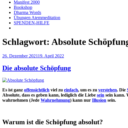
Manifest 2000
Bookshop
Dharma Words
Übungen Atemmeditation
SPENDEN-HILFE
Schlagwort:
Absolute Schöpfun
Veröffentlicht
26. Dezember 2021
19. April 2022
am
Die absolute Schöpfung
Es ist ganz
offensichtlich
viel zu
einfach
, um es zu
verstehen
. Die
Absolute, dass es geben kann, lediglich die Liebe
sein
sein kann. W
wahrnehmen (Jede
Wahrnehmung
) kann nur
Illusion
sein.
Warum ist die Schöpfung absolut?