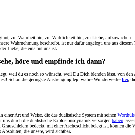
ginnt, zur Wahrheit hin, zur Wirklichkeit hin, zur Liebe, aufzuwachen 
unsere Wahrnehmung beschreibt, ist nur dafür angelegt, uns aus diesem
er Liebe, die eins mit uns ist.
 sehe, höre und empfinde ich dann?
liegt, weil du es noch so wünscht, weil Du Dich blenden lässt, von den
est! Schon die geringste Anstrengung legt wahre Wunderwerke
frei
, d
 in einer Art und Weise, die das dualistische System mit seinen
Worthüls
wir uns durch die dualistische Explosionsdynamik versorgen
haben
lasse
n Grauschleiern bedeckt, mit einer Ascheschicht belegt ist, können die W
 Absoluten, die unsere, wird sichtbar.