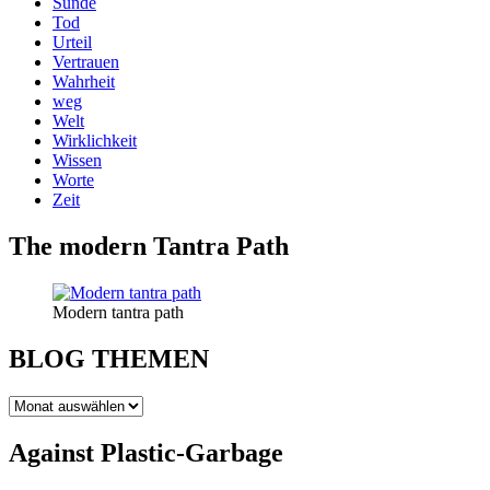
Sünde
Tod
Urteil
Vertrauen
Wahrheit
weg
Welt
Wirklichkeit
Wissen
Worte
Zeit
The modern Tantra Path
Modern tantra path
BLOG THEMEN
BLOG
THEMEN
Against Plastic-Garbage