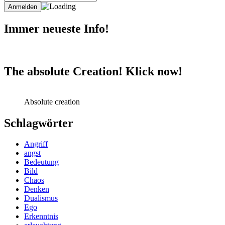
Immer neueste Info!
The absolute Creation! Klick now!
Absolute creation
Schlagwörter
Angriff
angst
Bedeutung
Bild
Chaos
Denken
Dualismus
Ego
Erkenntnis