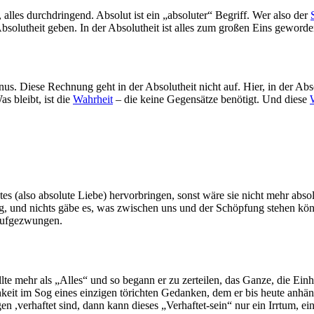
 alles durchdringend. Absolut ist ein „absoluter“ Begriff. Wer also der
bsolutheit geben. In der Absolutheit ist alles zum großen Eins geworde
us. Diese Rechnung geht in der Absolutheit nicht auf. Hier, in der Abs
as bleibt, ist die
Wahrheit
– die keine Gegensätze benötigt. Und diese
tes (also absolute Liebe) hervorbringen, sonst wäre sie nicht mehr abso
g, und nichts gäbe es, was zwischen uns und der Schöpfung stehen kö
 aufgezwungen.
te mehr als „Alles“ und so begann er zu zerteilen, das Ganze, die Einh
hkeit im Sog eines einzigen törichten Gedanken, dem er bis heute anhäng
n ,verhaftet sind, dann kann dieses „Verhaftet-sein“ nur ein Irrtum, ei