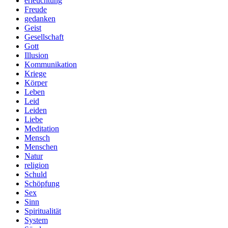
erleuchtung
Freude
gedanken
Geist
Gesellschaft
Gott
Illusion
Kommunikation
Kriege
Körper
Leben
Leid
Leiden
Liebe
Meditation
Mensch
Menschen
Natur
religion
Schuld
Schöpfung
Sex
Sinn
Spiritualität
System