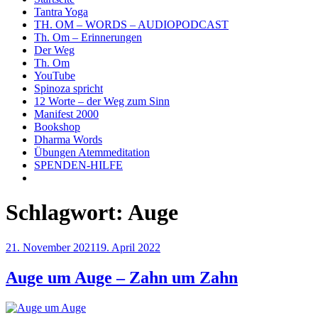
Tantra Yoga
TH. OM – WORDS – AUDIOPODCAST
Th. Om – Erinnerungen
Der Weg
Th. Om
YouTube
Spinoza spricht
12 Worte – der Weg zum Sinn
Manifest 2000
Bookshop
Dharma Words
Übungen Atemmeditation
SPENDEN-HILFE
Schlagwort:
Auge
Veröffentlicht
21. November 2021
19. April 2022
am
Auge um Auge – Zahn um Zahn