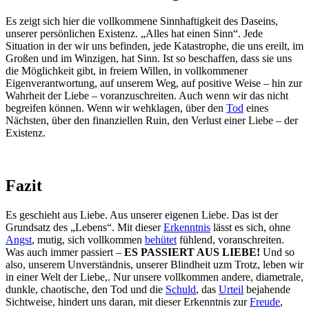
Es zeigt sich hier die vollkommene Sinnhaftigkeit des Daseins,
unserer persönlichen Existenz. „Alles hat einen Sinn“. Jede
Situation in der wir uns befinden, jede Katastrophe, die uns ereilt, im
Großen und im Winzigen, hat Sinn. Ist so beschaffen, dass sie uns
die Möglichkeit gibt, in freiem Willen, in vollkommener
Eigenverantwortung, auf unserem Weg, auf positive Weise – hin zur
Wahrheit der Liebe – voranzuschreiten. Auch wenn wir das nicht
begreifen können. Wenn wir wehklagen, über den
Tod
eines
Nächsten, über den finanziellen Ruin, den Verlust einer Liebe – der
Existenz.
Fazit
Es geschieht aus Liebe. Aus unserer eigenen Liebe. Das ist der
Grundsatz des „Lebens“. Mit dieser
Erkenntnis
lässt es sich, ohne
Angst
, mutig, sich vollkommen
behütet
fühlend, voranschreiten.
Was auch immer passiert –
ES PASSIERT AUS LIEBE!
Und so
also, unserem Unverständnis, unserer Blindheit uzm Trotz, leben wir
in einer Welt der Liebe,. Nur unsere vollkommen andere, diametrale,
dunkle, chaotische, den Tod und die
Schuld
, das
Urteil
bejahende
Sichtweise, hindert uns daran, mit dieser Erkenntnis zur
Freude
,