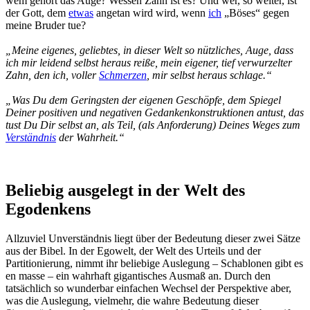
wem gehört das Auge? Wessen Zahn ist es? Und wer, so weiter, ist
der Gott, dem
etwas
angetan wird wird, wenn
ich
„Böses“ gegen
meine Bruder tue?
„Meine eigenes, geliebtes, in dieser Welt so nützliches, Auge, dass
ich mir leidend selbst heraus reiße, mein eigener, tief verwurzelter
Zahn, den ich, voller
Schmerzen
, mir selbst heraus schlage.“
„Was Du dem Geringsten der eigenen Geschöpfe, dem Spiegel
Deiner positiven und negativen Gedankenkonstruktionen antust, das
tust Du Dir selbst an, als Teil, (als Anforderung) Deines Weges zum
Verständnis
der Wahrheit.“
Beliebig ausgelegt in der Welt des
Egodenkens
Allzuviel Unverständnis liegt über der Bedeutung dieser zwei Sätze
aus der Bibel. In der Egowelt, der Welt des Urteils und der
Partitionierung, nimmt ihr beliebige Auslegung – Schablonen gibt es
en masse – ein wahrhaft gigantisches Ausmaß an. Durch den
tatsächlich so wunderbar einfachen Wechsel der Perspektive aber,
was die Auslegung, vielmehr, die wahre Bedeutung dieser