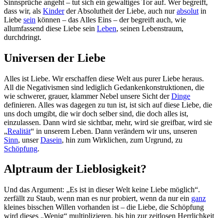
Sinnsprüche angeht – tut sich ein gewaltiges Tor auf. Wer begreift,
dass wir, als
Kinder
der Absolutheit der Liebe, auch nur
absolut
in
Liebe
sein
können – das Alles Eins – der begreift auch, wie
allumfassend diese Liebe sein
Leben
, seinen Lebenstraum,
durchdringt.
Universen der Liebe
Alles ist Liebe. Wir erschaffen diese Welt aus purer Liebe heraus.
All die Negativismen sind lediglich Gedankenkonstruktionen, die
wie schwerer, grauer, klammer Nebel unsere Sicht der
Dinge
definieren. Alles was dagegen zu tun ist, ist sich auf diese Liebe, die
uns doch umgibt, die wir doch selber sind, die doch alles ist,
einzulassen. Dann wird sie sichtbar, mehr, wird sie greifbar, wird sie
„
Realität
“ in unserem Leben. Dann verändern wir uns, unseren
Sinn
, unser
Dasein
, hin zum Wirklichen, zum Urgrund, zu
Schöpfung
.
Alptraum der Lieblosigkeit?
Und das Argument: „Es ist in dieser Welt keine Liebe möglich“.
zerfällt zu Staub, wenn man es nur probiert, wenn da nur ein
ganz
kleines bisschen Willen vorhanden ist – die Liebe, die Schöpfung
wird dieses „Wenig“ multiplizieren, bis hin zur zeitlosen Herrlichkeit