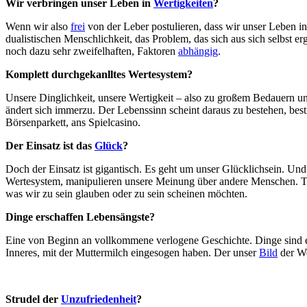
Wir verbringen unser Leben in
Wertigkeiten
?
Wenn wir also
frei
von der Leber postulieren, dass wir unser Leben in
dualistischen Menschlichkeit, das Problem, das sich aus sich selbst erg
noch dazu sehr zweifelhaften, Faktoren
abhängig
.
Komplett durchgekanlltes Wertesystem?
Unsere Dinglichkeit, unsere Wertigkeit – also zu großem Bedauern un
ändert sich immerzu. Der Lebenssinn scheint daraus zu bestehen, bes
Börsenparkett, ans Spielcasino.
Der Einsatz ist das
Glück
?
Doch der Einsatz ist gigantisch. Es geht um unser Glücklichsein. U
Wertesystem, manipulieren unsere Meinung über andere Menschen. Tat
was wir zu sein glauben oder zu sein scheinen möchten.
Dinge erschaffen Lebensängste?
Eine von Beginn an vollkommene verlogene Geschichte. Dinge sind es
Inneres, mit der Muttermilch eingesogen haben. Der unser
Bild
der We
Strudel der
Unzufriedenheit
?