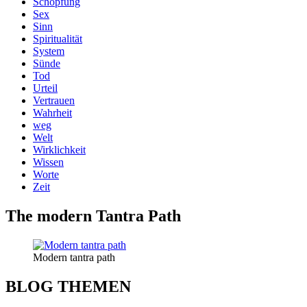
Schöpfung
Sex
Sinn
Spiritualität
System
Sünde
Tod
Urteil
Vertrauen
Wahrheit
weg
Welt
Wirklichkeit
Wissen
Worte
Zeit
The modern Tantra Path
Modern tantra path
BLOG THEMEN