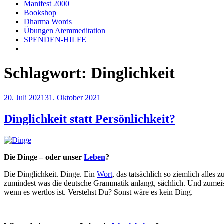
Manifest 2000
Bookshop
Dharma Words
Übungen Atemmeditation
SPENDEN-HILFE
Schlagwort:
Dinglichkeit
Veröffentlicht
20. Juli 2021
31. Oktober 2021
am
Dinglichkeit statt Persönlichkeit?
Die Dinge – oder unser
Leben
?
Die Dinglichkeit. Dinge. Ein
Wort
, das tatsächlich so ziemlich alle
zumindest was die deutsche Grammatik anlangt, sächlich. Und zumeis
wenn es wertlos ist. Verstehst Du? Sonst wäre es kein Ding.