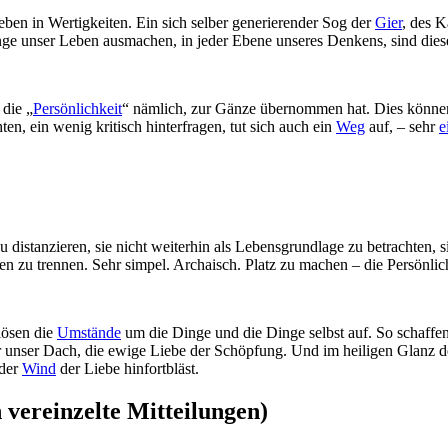
leben in Wertigkeiten. Ein sich selber generierender Sog der
Gier
, des K
nge unser Leben ausmachen, in jeder Ebene unseres Denkens, sind dies
 die „
Persönlichkeit
“ nämlich, zur Gänze übernommen hat. Dies können 
hten, ein wenig kritisch hinterfragen, tut sich auch ein
Weg
auf, – sehr
e
 zu distanzieren, sie nicht weiterhin als Lebensgrundlage zu betrachten
en zu trennen. Sehr simpel. Archaisch. Platz zu machen – die Persönlich
lösen die
Umstände
um die Dinge und die Dinge selbst auf. So schaffe
er unser Dach, die ewige Liebe der Schöpfung. Und im heiligen Glanz d
 der
Wind
der Liebe hinfortbläst.
vereinzelte Mitteilungen)