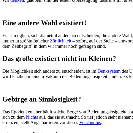
Wir
denken
, glauben, sind der festen Überzeugung, dass uns mit uns
Eine andere Wahl existiert!
Es ist möglich, sich diametral anders zu entscheiden, die andere Wahl
immer in größtmöglicher
Zärtlichkeit
– sofort, auf der Stelle – antwo
dem Zeitbegriff, in dem wir immer noch gefangen sind.
Das große existiert nicht im Kleinen?
Die Möglichkeit sich anders zu entscheiden, ist im
Denksystem
des Ur
wird letztlich in einem Vakuum der Bedeutungslosigkeit landen. Es ka
Gebirge an Sinnlosigkeit?
Das Egodenken aber häuft solche Berge von Bedeutungslosigkeiten auf
sich zu dem
Nichts
auf, das sie ausmacht. So tief jedoch sieht nieman
Grenzen, stellt Angstbarrieren vor dieses
Verständnis
.