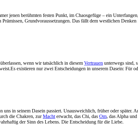
mmer jenen berühmten festen Punkt, im Chaosgefüge – ein Unterfangen,
on Prämissen, Grundvoraussetzungen. Das fällt dem westlichen Denken
 überlassen, wenn wir tatsächlich in diesem
Vertrauen
unterwegs sind, s
weist.Es existieren nur zwei Entscheidungen in unserem Dasein: Für o
n uns in seinem Dasein passiert. Unausweichlich, früher oder später. A
durch die Chakren, zur
Macht
erwacht, das Chi, das
Om
, das Alpha und
wahrhaftig der Sinn des Lebens. Die Entscheidung für die Liebe.