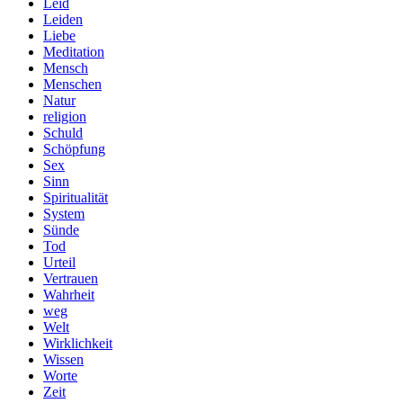
Leid
Leiden
Liebe
Meditation
Mensch
Menschen
Natur
religion
Schuld
Schöpfung
Sex
Sinn
Spiritualität
System
Sünde
Tod
Urteil
Vertrauen
Wahrheit
weg
Welt
Wirklichkeit
Wissen
Worte
Zeit