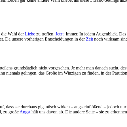
erem Leben gar keine andere Wahl bliebe, als diese „ Basic-Settings an
, die Wahl der
Liebe
zu treffen.
Jetzt
. Immer. In jedem Augenblick. Das k
rtet. Da unsere vorherigen Entscheidungen in der
Zeit
noch wirksam sind,
teilens grundsätzlich nicht vorgesehen. Je mehr man danach sucht, dest
nn niemals gelingen, das Große im Winzigen zu finden, in der Partitio
, dass sie durchaus gigantisch wirken – angsteinflößend – jedoch nur
d, zu große
Angst
hält uns davon ab. Die andere Seite – sie zu erkennen