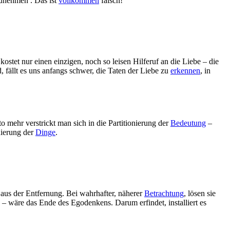
zunehmen . Das ist
vollkommen
falsch!
ostet nur einen einzigen, noch so leisen Hilferuf an die Liebe – die
 fällt es uns anfangs schwer, die Taten der Liebe zu
erkennen
, in
o mehr verstrickt man sich in die Partitionierung der
Bedeutung
–
nierung der
Dinge
.
 aus der Entfernung. Bei wahrhafter, näherer
Betrachtung
, lösen sie
 – wäre das Ende des Egodenkens. Darum erfindet, installiert es