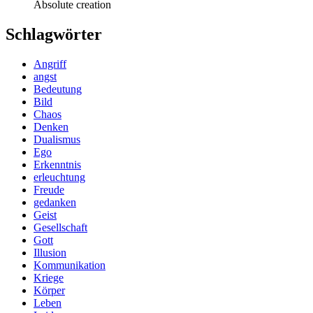
Absolute creation
Schlagwörter
Angriff
angst
Bedeutung
Bild
Chaos
Denken
Dualismus
Ego
Erkenntnis
erleuchtung
Freude
gedanken
Geist
Gesellschaft
Gott
Illusion
Kommunikation
Kriege
Körper
Leben