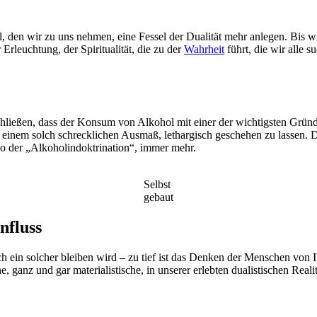
ol, den wir zu uns nehmen, eine Fessel der Dualität mehr anlegen. Bis 
rleuchtung, der Spiritualität, die zu der
Wahrheit
führt, die wir alle 
chließen, dass der Konsum von Alkohol mit einer der wichtigsten Gründe
inem solch schrecklichen Ausmaß, lethargisch geschehen zu lassen. Da
so der „Alkoholindoktrination“, immer mehr.
Selbst
gebaut
nfluss
ch ein solcher bleiben wird – zu tief ist das Denken der Menschen von
e, ganz und gar materialistische, in unserer erlebten dualistischen Reali