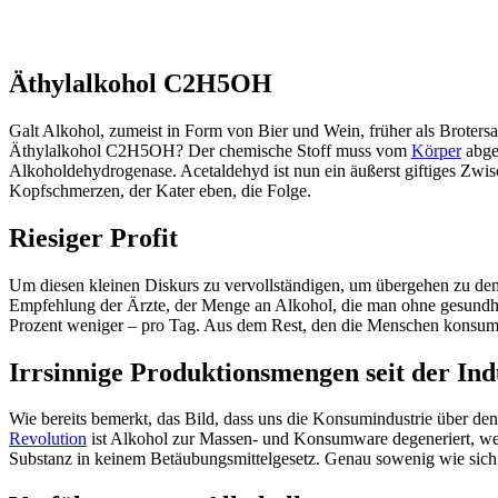
Äthylalkohol C2H5OH
Galt Alkohol, zumeist in Form von Bier und Wein, früher als Brotersat
Äthylalkohol C2H5OH? Der chemische Stoff muss vom
Körper
abge
Alkoholdehydrogenase. Acetaldehyd ist nun ein äußerst giftiges Zwi
Kopfschmerzen, der Kater eben, die Folge.
Riesiger Profit
Um diesen kleinen Diskurs zu vervollständigen, um übergehen zu dem,
Empfehlung der Ärzte, der Menge an Alkohol, die man ohne gesundhei
Prozent weniger – pro Tag. Aus dem Rest, den die Menschen konsumie
Irrsinnige Produktionsmengen seit der Ind
Wie bereits bemerkt, das Bild, dass uns die Konsumindustrie über den G
Revolution
ist Alkohol zur Massen- und Konsumware degeneriert, werd
Substanz in keinem Betäubungsmittelgesetz. Genau sowenig wie sich 