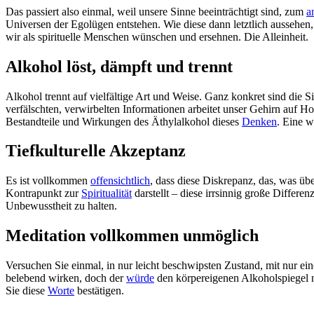
Das passiert also einmal, weil unsere Sinne beeinträchtigt sind, zum
a
Universen der Egolügen entstehen. Wie diese dann letztlich aussehe
wir als spirituelle Menschen wünschen und ersehnen. Die Alleinheit.
Alkohol löst, dämpft und trennt
Alkohol trennt auf vielfältige Art und Weise. Ganz konkret sind die S
verfälschten, verwirbelten Informationen arbeitet unser Gehirn auf H
Bestandteile und Wirkungen des Äthylalkohol dieses
Denken
. Eine w
Tiefkulturelle Akzeptanz
Es ist vollkommen
offensichtlich
, dass diese Diskrepanz, das, was übe
Kontrapunkt zur
Spiritualität
darstellt – diese irrsinnig große Differe
Unbewusstheit zu halten.
Meditation vollkommen unmöglich
Versuchen Sie einmal, in nur leicht beschwipsten Zustand, mit nur ei
belebend wirken, doch der
würde
den körpereigenen Alkoholspiegel nu
Sie diese
Worte
bestätigen.