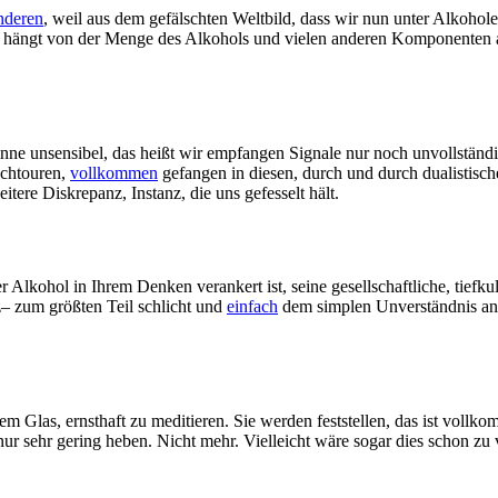
nderen
, weil aus dem gefälschten Weltbild, dass wir nun unter Alkohol
n, hängt von der Menge des Alkohols und vielen anderen Komponenten a
inne unsensibel, das heißt wir empfangen Signale nur noch unvollständi
ochtouren,
vollkommen
gefangen in diesen, durch und durch dualistisc
eitere Diskrepanz, Instanz, die uns gefesselt hält.
r Alkohol in Ihrem Denken verankert ist, seine gesellschaftliche, tiefku
nz– zum größten Teil schlicht und
einfach
dem simplen Unverständnis anhe
nem Glas, ernsthaft zu meditieren. Sie werden feststellen, das ist vol
r sehr gering heben. Nicht mehr. Vielleicht wäre sogar dies schon zu vi