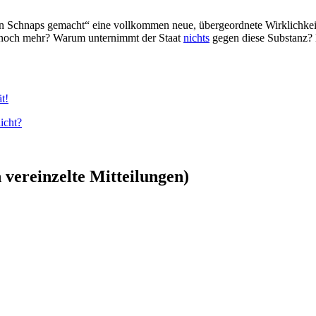
 Schnaps gemacht“ eine vollkommen neue, übergeordnete Wirklichkeit. Je
 noch mehr? Warum unternimmt der Staat
nichts
gegen diese Substanz? D
t!
icht?
vereinzelte Mitteilungen)