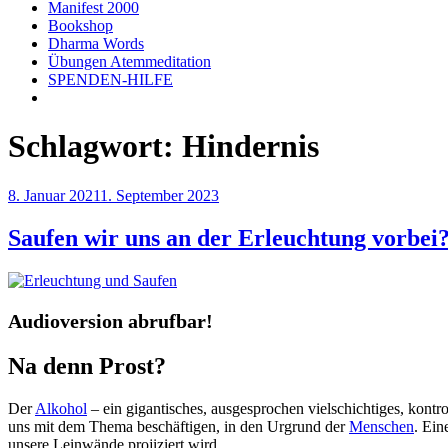
Manifest 2000
Bookshop
Dharma Words
Übungen Atemmeditation
SPENDEN-HILFE
Schlagwort:
Hindernis
Veröffentlicht
8. Januar 2021
1. September 2023
am
Saufen wir uns an der Erleuchtung vorbei
Audioversion abrufbar!
Na denn Prost?
Der
Alkohol
– ein gigantisches, ausgesprochen vielschichtiges, kontr
uns mit dem Thema beschäftigen, in den Urgrund der
Menschen
. Ein
unsere Leinwände projiziert wird.