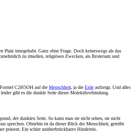
nen Platz innegehabt. Ganz ohne Frage. Doch keineswegs als das
vornehmlich zu rituellen, religiösen Zwecken, als Brotersatz und
en Formel C2H5OH auf die
Menschheit
, ja die
Erde
aufzeigt. Und alles
eider gibt es die dunkle Seite dieser Molekülverbindung.
rund, der dunklen Seite. So kann man sie nicht sehen, sie nicht
mus sprechen. Ohnehin ist da dieser Blick der Menschheit, getrübt
r präsent. Ein schier unüberbrückbares Hindernis.