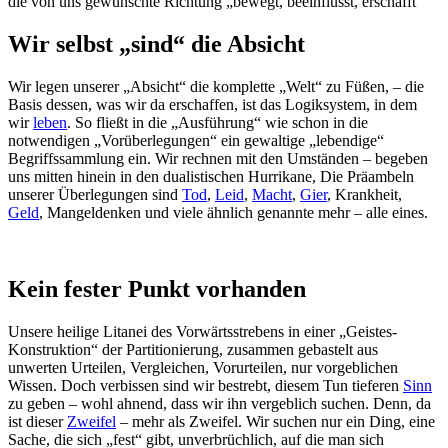
die von uns gewünschte Richtung „bewegt, beeinflusst, erschafft“
Wir selbst „sind“ die Absicht
Wir legen unserer „Absicht“ die komplette „Welt“ zu Füßen, – die
Basis dessen, was wir da erschaffen, ist das Logiksystem, in dem
wir
leben
. So fließt in die „Ausführung“ wie schon in die
notwendigen „Vorüberlegungen“ ein gewaltige „lebendige“
Begriffssammlung ein. Wir rechnen mit den Umständen – begeben
uns mitten hinein in den dualistischen Hurrikane, Die Präambeln
unserer Überlegungen sind
Tod
,
Leid
,
Macht
,
Gier
, Krankheit,
Geld
, Mangeldenken und viele ähnlich genannte mehr – alle eines.
Kein fester Punkt vorhanden
Unsere heilige Litanei des Vorwärtsstrebens in einer „Geistes-
Konstruktion“ der Partitionierung, zusammen gebastelt aus
unwerten Urteilen, Vergleichen, Vorurteilen, nur vorgeblichen
Wissen. Doch verbissen sind wir bestrebt, diesem Tun tieferen
Sinn
zu geben – wohl ahnend, dass wir ihn vergeblich suchen. Denn, da
ist dieser
Zweifel
– mehr als Zweifel. Wir suchen nur ein Ding, eine
Sache, die sich „fest“ gibt, unverbrüchlich, auf die man sich