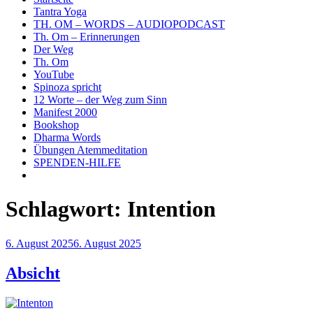
Tantra Yoga
TH. OM – WORDS – AUDIOPODCAST
Th. Om – Erinnerungen
Der Weg
Th. Om
YouTube
Spinoza spricht
12 Worte – der Weg zum Sinn
Manifest 2000
Bookshop
Dharma Words
Übungen Atemmeditation
SPENDEN-HILFE
Schlagwort:
Intention
Veröffentlicht
6. August 2025
6. August 2025
am
Absicht