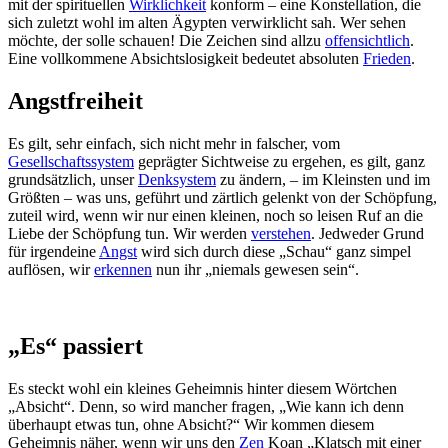
mit der spirituellen
Wirklichkeit
konform – eine Konstellation, die
sich zuletzt wohl im alten Ägypten verwirklicht sah. Wer sehen
möchte, der solle schauen! Die Zeichen sind allzu
offensichtlich
.
Eine vollkommene Absichtslosigkeit bedeutet absoluten
Frieden
.
Angstfreiheit
Es gilt, sehr einfach, sich nicht mehr in falscher, vom
Gesellschaftssystem
geprägter Sichtweise zu ergehen, es gilt, ganz
grundsätzlich, unser
Denksystem
zu ändern, – im Kleinsten und im
Größten – was uns, geführt und zärtlich gelenkt von der Schöpfung,
zuteil wird, wenn wir nur einen kleinen, noch so leisen Ruf an die
Liebe der Schöpfung tun. Wir werden
verstehen
. Jedweder Grund
für irgendeine
Angst
wird sich durch diese „Schau“ ganz simpel
auflösen, wir
erkennen
nun ihr „niemals gewesen sein“.
„Es“ passiert
Es steckt wohl ein kleines Geheimnis hinter diesem Wörtchen
„Absicht“. Denn, so wird mancher fragen, „Wie kann ich denn
überhaupt etwas tun, ohne Absicht?“ Wir kommen diesem
Geheimnis näher, wenn wir uns den
Zen
Koan „Klatsch mit einer