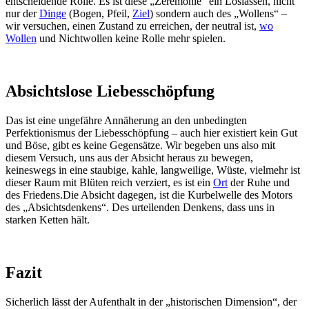
entscheidende Rolle. Es ist diese „Zeremonie“ ein Loslassen, nicht
nur der
Dinge
(Bogen, Pfeil,
Ziel
) sondern auch des „Wollens“ –
wir versuchen, einen Zustand zu erreichen, der neutral ist,
wo
Wollen
und Nichtwollen keine Rolle mehr spielen.
Absichtslose Liebesschöpfung
Das ist eine ungefähre Annäherung an den unbedingten
Perfektionismus der Liebesschöpfung – auch hier existiert kein Gut
und Böse, gibt es keine Gegensätze. Wir begeben uns also mit
diesem Versuch, uns aus der Absicht heraus zu bewegen,
keineswegs in eine staubige, kahle, langweilige, Wüste, vielmehr ist
dieser Raum mit Blüten reich verziert, es ist ein
Ort
der Ruhe und
des Friedens.Die Absicht dagegen, ist die Kurbelwelle des Motors
des „Absichtsdenkens“. Des urteilenden Denkens, dass uns in
starken Ketten hält.
Fazit
Sicherlich lässt der Aufenthalt in der „historischen Dimension“, der