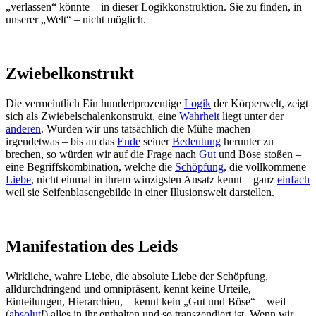
„verlassen“ könnte – in dieser Logikkonstruktion. Sie zu finden, in
unserer „Welt“ – nicht möglich.
Zwiebelkonstrukt
Die vermeintlich Ein hundertprozentige
Logik
der Körperwelt, zeigt
sich als Zwiebelschalenkonstrukt, eine
Wahrheit
liegt unter der
anderen
. Würden wir uns tatsächlich die Mühe machen –
irgendetwas – bis an das
Ende
seiner
Bedeutung
herunter zu
brechen, so würden wir auf die Frage nach
Gut
und Böse stoßen –
eine Begriffskombination, welche die
Schöpfung
, die vollkommene
Liebe
, nicht einmal in ihrem winzigsten Ansatz kennt – ganz
einfach
weil sie Seifenblasengebilde in einer Illusionswelt darstellen.
Manifestation des Leids
Wirkliche, wahre Liebe, die absolute Liebe der Schöpfung,
alldurchdringend und omnipräsent, kennt keine Urteile,
Einteilungen, Hierarchien, – kennt kein „Gut und Böse“ – weil
(
absolut
!) alles in ihr enthalten und so transzendiert ist. Wenn wir