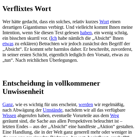
Verflixtes Wort
Wer hätte gedacht, dass ein solches, relativ kurzes
Wort
einen
derartigen Gigantismus verbirgt. Und vielleicht kommt Ihnen meine
Intention, wenn Sie diesen Text gelesen
haben
, ein wenig schräg,
ein bisschen skurril vor. (
Ich
habe nämlich die „Absicht“ Ihnen
etwas
zu erklären) Betrachten wir jedoch zunächst den Begriff der
„Absicht“. Er kommt sehr harmlos daher. Er beschreibt, zuvorderst,
in seiner ersten Schicht, eigentlich lediglich den Vorsatz, etwas zu
„tun“. Nach reichlichen Überlegungen.
Entscheidung in vollkommener
Unwissenheit
Ganz
, wie es wichtig für uns erscheint,
werden
wir regelmäßig,
nach Abwägung der
Umstände
, nachdem wir all das verfügbare
Wissen
abgerufen haben, eventuelle Vorurteile aus dem
Weg
geräumt sind, die Sache aus allen Perspektiven beleuchtet ist –
letzten Endes – aus der „Absicht“ eine handfeste „Aktion“ gestalten.
Eine Handlung, die in der Welt ganz generell mehr oder weniger in