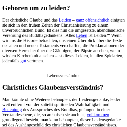
Geboren um zu leiden?
Der christliche Glaube und das
Leiden
–
ganz
offensichtlich
einigten
sie sich in den frühen Zeiten der Christianisierung zu einem
unverbrüchlichen Bund. Ist dies nun die umgesetzte, abendländische
Verehrung des Buddhagedankens „Alles
Leben
ist Leiden?“ Wenn
wir uns die Historie betrachten, uns einen Überblick über die Texte
des alten und neuen Testaments verschaffen, die Proklamationen der
diversen Herrscher über die Gläubigen, der Päpste ansehen, wenn
wir den Kirchenkult ansehen – ist dieses Leiden, in allen Spielarten,
jedenfalls
gut
vertreten.
Lebensverständnis
Christliches Glaubensverständnis?
Man könnte ohne Weiteres behaupten, der Leidensgedanke, leider
weit entfernt von der zutiefst spirituellen Wahrhaftigkeit und
Bedeutung
des Ausspruches des Buddhas, gefangen in einer
Verstandesebene, die, so archaisch sie auch ist,
vollkommen
grundlegend besteht, man kann behaupten, dieser Leidensgedanke
sei das Aushängeschild des christlichen Glaubensverständnisses.