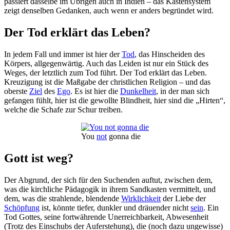
passiert dasselbe im Übrigen auch in Indien – das Kastensystem
zeigt denselben Gedanken, auch wenn er anders begründet wird.
Der Tod erklärt das Leben?
In jedem Fall und immer ist hier der
Tod
, das Hinscheiden des
Körpers, allgegenwärtig. Auch das Leiden ist nur ein Stück des
Weges, der letztlich zum Tod führt. Der Tod erklärt das Leben.
Kreuzigung ist die Maßgabe der christlichen Religion – und das
oberste
Ziel
des
Ego
. Es ist hier die
Dunkelheit
, in der man sich
gefangen fühlt, hier ist die gewollte Blindheit, hier sind die „Hirten“,
welche die Schafe zur Schur treiben.
You
not
gonna die
Gott ist weg?
Der Abgrund, der sich für den Suchenden auftut, zwischen dem,
was die kirchliche Pädagogik in ihrem Sandkasten vermittelt, und
dem, was die strahlende, blendende
Wirklichkeit
der Liebe der
Schöpfung
ist, könnte tiefer, dunkler und dräuender nicht
sein
. Ein
Tod Gottes, seine fortwährende Unerreichbarkeit, Abwesenheit
(Trotz des Einschubs der Auferstehung), die (noch dazu ungewisse)