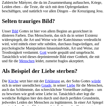
Zahlreiche Märtyrer, die da im Zusammenhang auftauchen, Kriege,
Leiden eben – die Texte, die sich mit dem Opfergedanken
beschäftigen, und natürlich vor allen Dingen – die Kreuzigung Jesu.
Selten trauriges Bild?
Unser
Bild
Gottes ist hier von allem Beginn an gezeichnet in
düsteren Farben. Das Menschsein, das sich da in seiner Existenz
widerspiegelt, die Art und Weise wie der Katechismus verdeutlicht
wird, wird mittels einer sehr subtilen, durchaus fragwürdigen, auf
psychologische Manipulation hinauslaufende, Art und Weise, zur
Trostlosigkeit verdammt.
Gott
wurde gequält und umgebracht.
Tatsächlich wird dieses deprimierende Bild einer Gottheit, die mit
und für die
Menschen
leidet, zumeist fraglos akzeptiert.
Als Beispiel der Liebe sterben?
Die
Kirche
setzt hier mit der
Erklärung
an, der Sohn Gottes
würde
sich in seiner unendlichen
Gnade
, in seiner
Liebe
für die Menschen,
auch das Schlimmste, das schrecklichste Vorstellbare zufügen – um
zu beweisen wie groß seine Liebe ist. Tatsächlich aber legt die
westliche Religion hier den durch und durch perfiden Grundstein,
jedwedes Leiden der Menschen zu legitimieren. In einer Art Spiegel