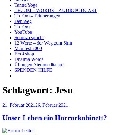
Tantra Yoga
TH. OM – WORDS – AUDIOPODCAST
Th. Om – Erinnerungen
Der Weg
Th. Om
YouTube
Spinoza spricht
12 Worte – der Weg zum Sinn
Manifest 2000
Bookshop
Dharma Words
Übungen Atemmeditation
SPENDEN-HILFE
Schlagwort:
Jesu
Veröffentlicht
21. Februar 2021
26. Februar 2021
am
Unser Leben ein Horrorkabinett?