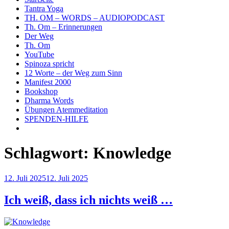
Tantra Yoga
TH. OM – WORDS – AUDIOPODCAST
Th. Om – Erinnerungen
Der Weg
Th. Om
YouTube
Spinoza spricht
12 Worte – der Weg zum Sinn
Manifest 2000
Bookshop
Dharma Words
Übungen Atemmeditation
SPENDEN-HILFE
Schlagwort:
Knowledge
Veröffentlicht
12. Juli 2025
12. Juli 2025
am
Ich weiß, dass ich nichts weiß …