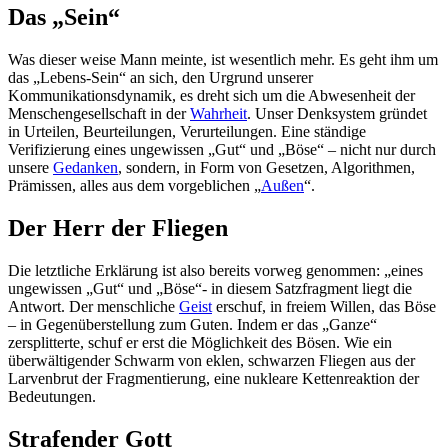
Das „Sein“
Was dieser weise Mann meinte, ist wesentlich mehr. Es geht ihm um
das „Lebens-Sein“ an sich, den Urgrund unserer
Kommunikationsdynamik, es dreht sich um die Abwesenheit der
Menschengesellschaft in der
Wahrheit
. Unser Denksystem gründet
in Urteilen, Beurteilungen, Verurteilungen. Eine ständige
Verifizierung eines ungewissen „Gut“ und „Böse“ – nicht nur durch
unsere
Gedanken
, sondern, in Form von Gesetzen, Algorithmen,
Prämissen, alles aus dem vorgeblichen „
Außen
“.
Der Herr der Fliegen
Die letztliche Erklärung ist also bereits vorweg genommen: „eines
ungewissen „Gut“ und „Böse“- in diesem Satzfragment liegt die
Antwort. Der menschliche
Geist
erschuf, in freiem Willen, das Böse
– in Gegenüberstellung zum Guten. Indem er das „Ganze“
zersplitterte, schuf er erst die Möglichkeit des Bösen. Wie ein
überwältigender Schwarm von eklen, schwarzen Fliegen aus der
Larvenbrut der Fragmentierung, eine nukleare Kettenreaktion der
Bedeutungen.
Strafender Gott