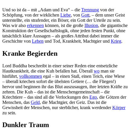
Und so ist da – mit „Adam und Eva“ – die
Trennung
von der
Schöpfung, von der wirklichen
Liebe
, von
Gott
, – dem unser Geist
unterstellte, ein strafender, ein Böser, ein Gott der Urteile zu sein.
Was wir also
erkennen
können, ist die große
Illusion
, die gigantische
Konstruktion der Gesellschaftslogik, ohne jeden festen Punkt, ohne
tatsächlich klare Aussagen – als großes Attribut dabei immer die
Geschichte von
Leben
und Tod, Krankheit, Machtgier und
Krieg
.
Kranke Begierden
Lord Buddha beschreibt in einer seiner Reden eine entsetzliche
Hautkrankheit, die eine Kuh befallen hat. Überall
wo
man sie
hinführt,
vollkommen
egal – in einen Stall, einen Teich, eine Wiese
– überall kriechen sofort die übelsten Getiere (… die Fliegen!)
hervor und beginnen ihr das Blut auszusaugen, ihre letzten Kräfte zu
zehren. Die Kuh – das ist die Menschengemeinschaft – die
Kriechtiere – das sind all die Verlockungen des
Ego
, die Götzen der
Menschen, das
Geld
, die Machtgier, der Geiz. Das ist die
Gewissheit der Menschen, nur sterblicher, krank werdender
Körper
zu sein.
Dunkler Traum