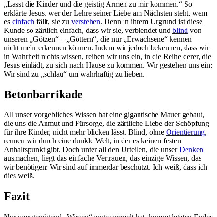
„Lasst die Kinder und die geistig Armen zu mir kommen.“ So
erklärte Jesus, wer der Lehre seiner Liebe am Nächsten steht, wem
es
einfach
fällt, sie zu
verstehen
. Denn in ihrem Urgrund ist diese
Kunde so zärtlich einfach, dass wir sie, verblendet und
blind
von
unseren „Götzen“ – „Göttern“, die nur „Erwachsene“ kennen –
nicht mehr erkennen können. Indem wir jedoch bekennen, dass wir
in Wahrheit nichts wissen, reihen wir uns ein, in die Reihe derer, die
Jesus einlädt, zu sich nach Hause zu kommen. Wir gestehen uns ein:
Wir sind zu „schlau“ um wahrhaftig zu lieben.
Betonbarrikade
All unser vorgebliches Wissen hat eine gigantische Mauer gebaut,
die uns die Anmut und Fürsorge, die zärtliche Liebe der Schöpfung
für ihre Kinder, nicht mehr blicken lässt. Blind, ohne
Orientierung
,
rennen wir durch eine dunkle Welt, in der es keinen festen
Anhaltspunkt gibt. Doch unter all den Urteilen, die unser
Denken
ausmachen, liegt das einfache Vertrauen, das einzige Wissen, das
wir benötigen: Wir sind auf immerdar beschützt. Ich weiß, dass ich
dies weiß.
Fazit
Nur wer genügend „Wissen“ angesammelt hat, kommt letzten Endes