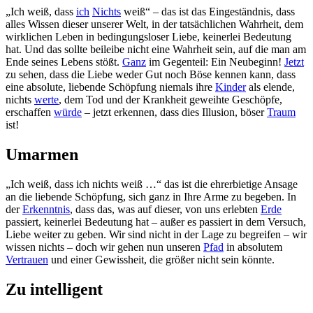
„Ich weiß, dass
ich
Nichts
weiß“ – das ist das Eingeständnis, dass
alles Wissen dieser unserer Welt, in der tatsächlichen Wahrheit, dem
wirklichen Leben in bedingungsloser Liebe, keinerlei Bedeutung
hat. Und das sollte beileibe nicht eine Wahrheit sein, auf die man am
Ende seines Lebens stößt.
Ganz
im Gegenteil: Ein Neubeginn!
Jetzt
zu sehen, dass die Liebe weder Gut noch Böse kennen kann, dass
eine absolute, liebende Schöpfung niemals ihre
Kinder
als elende,
nichts
werte
, dem Tod und der Krankheit geweihte Geschöpfe,
erschaffen
würde
– jetzt erkennen, dass dies Illusion, böser
Traum
ist!
Umarmen
„Ich weiß, dass ich nichts weiß …“ das ist die ehrerbietige Ansage
an die liebende Schöpfung, sich ganz in Ihre Arme zu begeben. In
der
Erkenntnis
, dass das, was auf dieser, von uns erlebten
Erde
passiert, keinerlei Bedeutung hat – außer es passiert in dem Versuch,
Liebe weiter zu geben. Wir sind nicht in der Lage zu begreifen – wir
wissen nichts – doch wir gehen nun unseren
Pfad
in absolutem
Vertrauen
und einer Gewissheit, die größer nicht sein könnte.
Zu intelligent