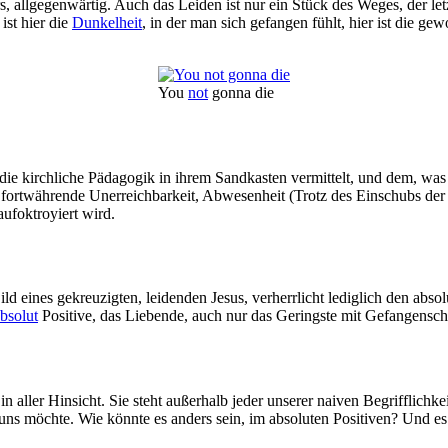
, allgegenwärtig. Auch das Leiden ist nur ein Stück des Weges, der let
 ist hier die
Dunkelheit
, in der man sich gefangen fühlt, hier ist die ge
You
not
gonna die
ie kirchliche Pädagogik in ihrem Sandkasten vermittelt, und dem, was
e fortwährende Unerreichbarkeit, Abwesenheit (Trotz des Einschubs de
aufoktroyiert wird.
 Bild eines gekreuzigten, leidenden Jesus, verherrlicht lediglich den a
bsolut
Positive, das Liebende, auch nur das Geringste mit Gefangensch
 in aller Hinsicht. Sie steht außerhalb jeder unserer naiven Begrifflich
 uns möchte. Wie könnte es anders sein, im absoluten Positiven? Und es 