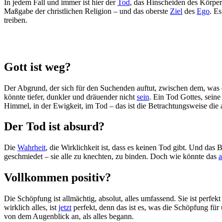
In jedem Fall und immer ist hier der
Tod
, das Hinscheiden des Körpers
Maßgabe der christlichen Religion – und das oberste
Ziel
des
Ego
. Es
treiben.
Gott ist weg?
Der Abgrund, der sich für den Suchenden auftut, zwischen dem, was d
könnte tiefer, dunkler und dräuender nicht
sein
. Ein Tod Gottes, sein
Himmel, in der Ewigkeit, im Tod – das ist die Betrachtungsweise die 
Der Tod ist absurd?
Die
Wahrheit
, die Wirklichkeit ist, dass es keinen Tod gibt. Und das
geschmiedet – sie alle zu knechten, zu binden. Doch wie könnte das
a
Vollkommen positiv?
Die Schöpfung ist allmächtig, absolut, alles umfassend. Sie ist perfekt
wirklich alles, ist
jetzt
perfekt, denn das ist es, was die Schöpfung für
von dem Augenblick an, als alles begann.