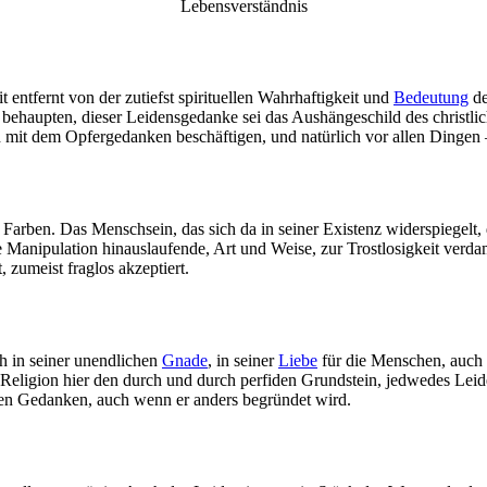
Lebensverständnis
entfernt von der zutiefst spirituellen Wahrhaftigkeit und
Bedeutung
de
ehaupten, dieser Leidensgedanke sei das Aushängeschild des christlic
 mit dem Opfergedanken beschäftigen, und natürlich vor allen Dingen 
 Farben. Das Menschsein, das sich da in seiner Existenz widerspiegelt,
he Manipulation hinauslaufende, Art und Weise, zur Trostlosigkeit verd
, zumeist fraglos akzeptiert.
h in seiner unendlichen
Gnade
, in seiner
Liebe
für die Menschen, auch 
e Religion hier den durch und durch perfiden Grundstein, jedwedes Leide
ben Gedanken, auch wenn er anders begründet wird.