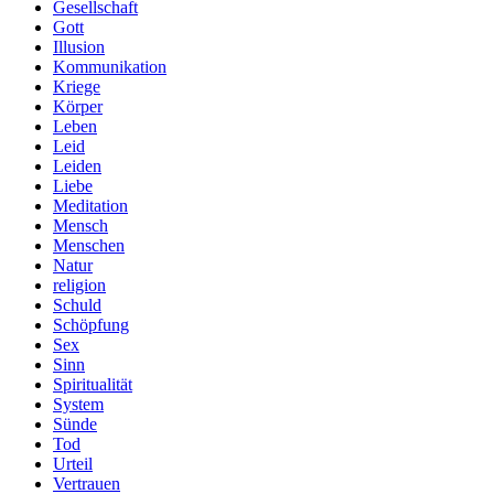
Gesellschaft
Gott
Illusion
Kommunikation
Kriege
Körper
Leben
Leid
Leiden
Liebe
Meditation
Mensch
Menschen
Natur
religion
Schuld
Schöpfung
Sex
Sinn
Spiritualität
System
Sünde
Tod
Urteil
Vertrauen