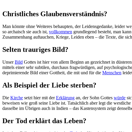
Christliches Glaubensverständnis?
Man könnte ohne Weiteres behaupten, der Leidensgedanke, leider weit 
so archaisch sie auch ist,
vollkommen
grundlegend besteht, man kann b
Zusammenhang auftauchen, Kriege, Leiden eben – die Texte, die sich
Selten trauriges Bild?
Unser
Bild
Gottes ist hier von allem Beginn an gezeichnet in düsteren
mittels einer sehr subtilen, durchaus fragwürdigen, auf psychologisc
deprimierende Bild einer Gottheit, die mit und für die
Menschen
leidet
Als Beispiel der Liebe sterben?
Die
Kirche
setzt hier mit der
Erklärung
an, der Sohn Gottes
würde
sic
beweisen wie groß seine Liebe ist. Tatsächlich aber legt die westlich
dasselbe im Übrigen auch in Indien – das Kastensystem zeigt densel
Der Tod erklärt das Leben?