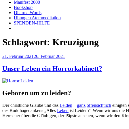
Manifest 2000
Bookshop
Dharma Words
Übungen Atemmeditation
SPENDEN-HILFE
Schlagwort:
Kreuzigung
Veröffentlicht
21. Februar 2021
26. Februar 2021
am
Unser Leben ein Horrorkabinett?
Geboren um zu leiden?
Der christliche Glaube und das
Leiden
–
ganz
offensichtlich
einigten 
des Buddhagedankens „Alles
Leben
ist Leiden?“ Wenn wir uns die Hi
Herrscher über die Gläubigen, der Päpste ansehen, wenn wir den Kirche