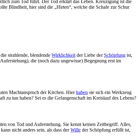
ztlich zum Tod führt. Der Tod erklärt das Leben. Kreuzigung ist die
wollte Blindheit, hier sind die „Hirten“, welche die Schafe zur Schur
 die strahlende, blendende
Wirklichkeit
der Liebe der
Schöpfung
ist,
r Auferstehung), die (noch dazu ungewisse) Begegnung erst im
bsoluten Machtanspruch der Kirchen. Hier
haben
sie sich ein Werkzeug
aft zu tun haben? Sei es die Gefangenschaft im Kreislauf des Lebens?
keiten von Tod und Auferstehung. Sie kennt keinen Zeitbegriff. Alles,
kann nicht anders sein, als dass der
Wille
der Schöpfung erfüllt ist,