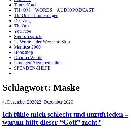
Tantra Yoga
TH. OM – WORDS – AUDIOPODCAST
Th. Om – Erinnerungen
Der Weg
Th. Om
YouTube
Spinoza spricht
12 Worte – der Weg zum Sinn
Manifest 2000
Bookshop
Dharma Words
Übungen Atemmeditation
SPENDEN-HILFE
Schlagwort:
Maske
Veröffentlicht
4. Dezember 2020
22. Dezember 2020
am
Ich fühle mich schlecht und unzufrieden –
warum hilft dieser “Gott” nicht?