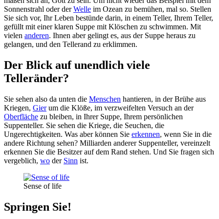
maßen sich an, Gott zu sein. Um nicht wieder das Beispiel mit dem
Sonnenstrahl oder der
Welle
im Ozean zu bemühen, mal so. Stellen
Sie sich vor, Ihr Leben bestünde darin, in einem Teller, Ihrem Teller,
gefüllt mit einer klaren Suppe mit Klöschen zu schwimmen. Mit
vielen
anderen
. Ihnen aber gelingt es, aus der Suppe heraus zu
gelangen, und den Tellerand zu erklimmen.
Der Blick auf unendlich viele
Telleränder?
Sie sehen also da unten die
Menschen
hantieren, in der Brühe aus
Kriegen,
Gier
um die Klöße, im verzweifelten Versuch an der
Oberfläche
zu bleiben, in Ihrer Suppe, Ihrem persönlichen
Suppenteller. Sie sehen die Kriege, die Seuchen, die
Ungerechtigkeiten. Was aber können Sie
erkennen
, wenn Sie in die
andere Richtung sehen? Milliarden anderer Suppenteller, vereinzelt
erkennen Sie die Besitzer auf dem Rand stehen. Und Sie fragen sich
vergeblich,
wo
der
Sinn
ist.
Sense of life
Springen Sie!