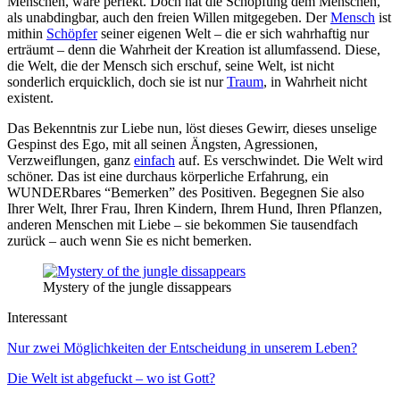
Menschen, wäre perfekt. Doch hat die Schöpfung dem Menschen,
als unabdingbar, auch den freien Willen mitgegeben. Der
Mensch
ist
mithin
Schöpfer
seiner eigenen Welt – die er sich wahrhaftig nur
erträumt – denn die Wahrheit der Kreation ist allumfassend. Diese,
die Welt, die der Mensch sich erschuf, seine Welt, ist nicht
sonderlich erquicklich, doch sie ist nur
Traum
, in Wahrheit nicht
existent.
Das Bekenntnis zur Liebe nun, löst dieses Gewirr, dieses unselige
Gespinst des Ego, mit all seinen Ängsten, Agressionen,
Verzweiflungen, ganz
einfach
auf. Es verschwindet. Die Welt wird
schöner. Das ist eine durchaus körperliche Erfahrung, ein
WUNDERbares “Bemerken” des Positiven. Begegnen Sie also
Ihrer Welt, Ihrer Frau, Ihren Kindern, Ihrem Hund, Ihren Pflanzen,
anderen Menschen mit Liebe – sie bekommen Sie tausendfach
zurück – auch wenn Sie es nicht bemerken.
Mystery of the jungle dissappears
Interessant
Nur zwei Möglichkeiten der Entscheidung in unserem Leben?
Die Welt ist abgefuckt – wo ist Gott?