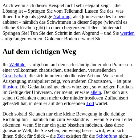
Auch wenn sich dieses Beispiel nicht sehr elegant zeigt – die
Lösung ist – Springen Sie vom Tellerand! Lassen Sie das, was
Ihnen Ihr Ego als geistige
Nahrung
, als Quintessenz des Lebens
anbietet – nämlich das Schwimmen in dieser Suppe (wiewohl es
etliche Klöschen gibt) in einem begrenzten Teller – hinter sich.
Springen Sie! Tun Sie den Schritt in den Abgrund – und Sie
werden
aufgefangen werden. Goldener Boden erwartet Sie.
Auf dem richtigen Weg
Ihr
Weltbild
– aufgebaut auf den sich ständig ändernden Prämissen
einer vollkommen chaotischen, urteilenden, verurteilenden
Gesellschaft
, die sich in unterschiedlichster Art und Weise und
Ausprägung manipuliert zeigt, von anderen Chaotismen, – ist pure
Illusion
. Die Gedankengänge eines winzigen, so winzigen Partikels,
im Gefüge der Universen, der meint, er wäre
allein
. Der sich aus
seinen Gedanken einen mehr oder minder trostlosen Zufluchtsort
gebastelt hat, in dem er auf den erlösenden
Tod
wartet.
Doch sobald Sie auch nur eine kleine Bewegung in die richtige
Richtung tun – nämlich hin zum Verständnis – wenn Sie den Teller
erkennen, wenn Sie nur ein ganz bisschen möchten, dass diese
grausame Welt, die Sie sehen, ein wenig besser wird, wird sich
Ihnen Stück für Stück – die
Zeit
existiert für die
Schöpfung
nicht –