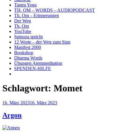
Tantra Yoga
TH. OM – WORDS – AUDIOPODCAST
Th. Om – Erinnerungen
Der Weg
Th. Om
YouTube
Spinoza spricht
12 Worte – der Weg zum Sinn
Manifest 2000
Bookshop
Dharma Words
Übungen Atemmeditation
SPENDEN-HILFE
Schlagwort:
Momet
Veröffentlicht
16. März 2023
16. März 2023
am
Argon