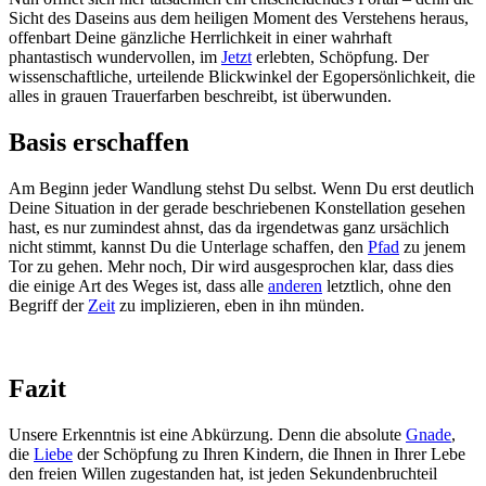
Sicht des Daseins aus dem heiligen Moment des Verstehens heraus,
offenbart Deine gänzliche Herrlichkeit in einer wahrhaft
phantastisch wundervollen, im
Jetzt
erlebten, Schöpfung. Der
wissenschaftliche, urteilende Blickwinkel der Egopersönlichkeit, die
alles in grauen Trauerfarben beschreibt, ist überwunden.
Basis erschaffen
Am Beginn jeder Wandlung stehst Du selbst. Wenn Du erst deutlich
Deine Situation in der gerade beschriebenen Konstellation gesehen
hast, es nur zumindest ahnst, das da irgendetwas ganz ursächlich
nicht stimmt, kannst Du die Unterlage schaffen, den
Pfad
zu jenem
Tor zu gehen. Mehr noch, Dir wird ausgesprochen klar, dass dies
die einige Art des Weges ist, dass alle
anderen
letztlich, ohne den
Begriff der
Zeit
zu implizieren, eben in ihn münden.
Fazit
Unsere Erkenntnis ist eine Abkürzung. Denn die absolute
Gnade
,
die
Liebe
der Schöpfung zu Ihren Kindern, die Ihnen in Ihrer Lebe
den freien Willen zugestanden hat, ist jeden Sekundenbruchteil