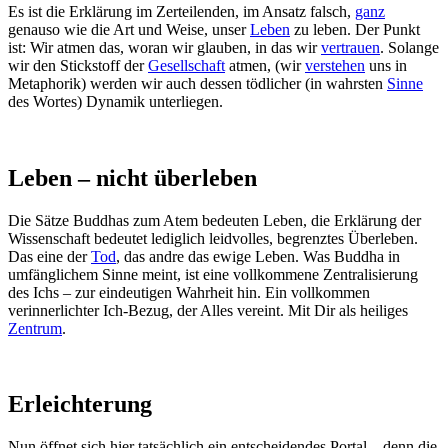
Es ist die Erklärung im Zerteilenden, im Ansatz falsch,
ganz
genauso wie die Art und Weise, unser
Leben
zu leben. Der Punkt
ist: Wir atmen das, woran wir glauben, in das wir
vertrauen
. Solange
wir den Stickstoff der
Gesellschaft
atmen, (wir
verstehen
uns in
Metaphorik) werden wir auch dessen tödlicher (in wahrsten
Sinne
des Wortes) Dynamik unterliegen.
Leben – nicht überleben
Die Sätze Buddhas zum Atem bedeuten Leben, die Erklärung der
Wissenschaft bedeutet lediglich leidvolles, begrenztes Überleben.
Das eine der
Tod
, das andre das ewige Leben. Was Buddha in
umfänglichem Sinne meint, ist eine vollkommene Zentralisierung
des Ichs – zur eindeutigen Wahrheit hin. Ein vollkommen
verinnerlichter Ich-Bezug, der Alles vereint. Mit Dir als heiliges
Zentrum
.
Erleichterung
Nun öffnet sich hier tatsächlich ein entscheidendes Portal – denn die