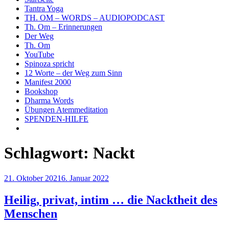
Tantra Yoga
TH. OM – WORDS – AUDIOPODCAST
Th. Om – Erinnerungen
Der Weg
Th. Om
YouTube
Spinoza spricht
12 Worte – der Weg zum Sinn
Manifest 2000
Bookshop
Dharma Words
Übungen Atemmeditation
SPENDEN-HILFE
Schlagwort:
Nackt
Veröffentlicht
21. Oktober 2021
6. Januar 2022
am
Heilig, privat, intim … die Nacktheit des
Menschen