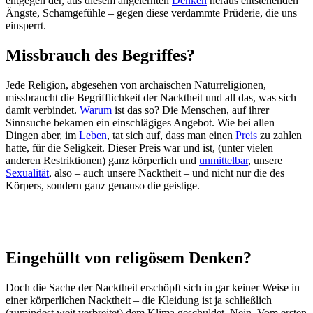
entgegen der, aus diesem angelernten
Denken
heraus entstehenden
Ängste, Schamgefühle – gegen diese verdammte Prüderie, die uns
einsperrt.
Missbrauch des Begriffes?
Jede Religion, abgesehen von archaischen Naturreligionen,
missbraucht die Begrifflichkeit der Nacktheit und all das, was sich
damit verbindet.
Warum
ist das so? Die Menschen, auf ihrer
Sinnsuche bekamen ein einschlägiges Angebot. Wie bei allen
Dingen aber, im
Leben
, tat sich auf, dass man einen
Preis
zu zahlen
hatte, für die Seligkeit. Dieser Preis war und ist, (unter vielen
anderen Restriktionen) ganz körperlich und
unmittelbar
, unsere
Sexualität
, also – auch unsere Nacktheit – und nicht nur die des
Körpers, sondern ganz genauso die geistige.
Eingehüllt von religösem Denken?
Doch die Sache der Nacktheit erschöpft sich in gar keiner Weise in
einer körperlichen Nacktheit – die Kleidung ist ja schließlich
(zumindest weit verbreitet) dem Klima geschuldet. Nein. Vom ersten