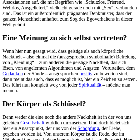
Assoziationen auf, die mit Begriffen wie „Schutzlos, Frierend,
Wehrlos, Ausgeliefert,“ vielleicht gerade noch mit „Sex“, verbunden
sind. Das ist ein außerordentlich prägnantes Denkmuster, dass der
ganzen Menschheit anhaftet, zum Sog des Egoverhaltens in dieser
Welt gehört.
Eine Meinung zu sich selbst vertreten?
Wenn hier nun gesagt wird, dass geistige als auch körperliche
Nacktheit – also einmal die (ausgesprochen symbolhafte) Befreiung
von „Kleidung“ – zum anderen die geistige Nacktheit, das sich
lösen, von angelernten Algorithmen und Ängsten, Vorurteilen, dem
Gedanken
der Sünde – ausgesprochen
positiv
zu bewerten sind,
dann meint das auch, dass es möglich ist, hier ein Zeichen zu setzen.
Das führt nun komplett weg von jeder
Spiritualität
– möchte man
meinen.
Der Körper als Schlüssel?
Denn weder die eine noch die andere Nacktheit ist in der von uns
gelebten
Gesellschaft
wirklich umzusetzen. Und doch bietet sich
hier ein Ansatzpunkt, der uns von der
Schöpfung
, der Liebe,
gegeben worden ist. Von unserem Körper ist die Rede, der im
Mittelpunkt unseres Lebensbewusstseins steht – zuallermeist. Hier