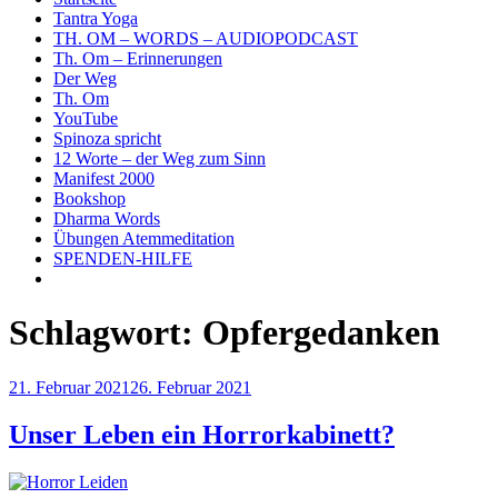
Tantra Yoga
TH. OM – WORDS – AUDIOPODCAST
Th. Om – Erinnerungen
Der Weg
Th. Om
YouTube
Spinoza spricht
12 Worte – der Weg zum Sinn
Manifest 2000
Bookshop
Dharma Words
Übungen Atemmeditation
SPENDEN-HILFE
Schlagwort:
Opfergedanken
Veröffentlicht
21. Februar 2021
26. Februar 2021
am
Unser Leben ein Horrorkabinett?