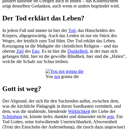
passiert dasselbe im Übrigen auch in Indien – das Kastensystem
zeigt denselben Gedanken, auch wenn er anders begründet wird.
Der Tod erklärt das Leben?
In jedem Fall und immer ist hier der
Tod
, das Hinscheiden des
Körpers, allgegenwärtig. Auch das Leiden ist nur ein Stück des
Weges, der letztlich zum Tod führt. Der Tod erklärt das Leben.
Kreuzigung ist die Maßgabe der christlichen Religion – und das
oberste
Ziel
des
Ego
. Es ist hier die
Dunkelheit
, in der man sich
gefangen fühlt, hier ist die gewollte Blindheit, hier sind die „Hirten“,
welche die Schafe zur Schur treiben.
You
not
gonna die
Gott ist weg?
Der Abgrund, der sich für den Suchenden auftut, zwischen dem,
was die kirchliche Pädagogik in ihrem Sandkasten vermittelt, und
dem, was die strahlende, blendende
Wirklichkeit
der Liebe der
Schöpfung
ist, könnte tiefer, dunkler und dräuender nicht
sein
. Ein
Tod Gottes, seine fortwährende Unerreichbarkeit, Abwesenheit
(Trotz des Einschubs der Auferstehung), die (noch dazu ungewisse)