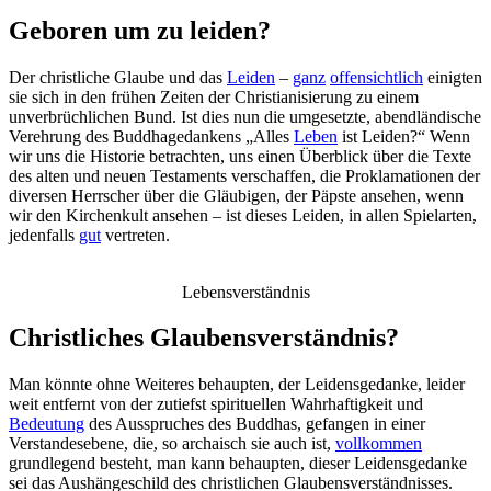
Geboren um zu leiden?
Der christliche Glaube und das
Leiden
–
ganz
offensichtlich
einigten
sie sich in den frühen Zeiten der Christianisierung zu einem
unverbrüchlichen Bund. Ist dies nun die umgesetzte, abendländische
Verehrung des Buddhagedankens „Alles
Leben
ist Leiden?“ Wenn
wir uns die Historie betrachten, uns einen Überblick über die Texte
des alten und neuen Testaments verschaffen, die Proklamationen der
diversen Herrscher über die Gläubigen, der Päpste ansehen, wenn
wir den Kirchenkult ansehen – ist dieses Leiden, in allen Spielarten,
jedenfalls
gut
vertreten.
Lebensverständnis
Christliches Glaubensverständnis?
Man könnte ohne Weiteres behaupten, der Leidensgedanke, leider
weit entfernt von der zutiefst spirituellen Wahrhaftigkeit und
Bedeutung
des Ausspruches des Buddhas, gefangen in einer
Verstandesebene, die, so archaisch sie auch ist,
vollkommen
grundlegend besteht, man kann behaupten, dieser Leidensgedanke
sei das Aushängeschild des christlichen Glaubensverständnisses.