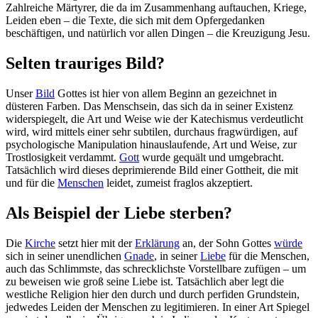
Zahlreiche Märtyrer, die da im Zusammenhang auftauchen, Kriege,
Leiden eben – die Texte, die sich mit dem Opfergedanken
beschäftigen, und natürlich vor allen Dingen – die Kreuzigung Jesu.
Selten trauriges Bild?
Unser
Bild
Gottes ist hier von allem Beginn an gezeichnet in
düsteren Farben. Das Menschsein, das sich da in seiner Existenz
widerspiegelt, die Art und Weise wie der Katechismus verdeutlicht
wird, wird mittels einer sehr subtilen, durchaus fragwürdigen, auf
psychologische Manipulation hinauslaufende, Art und Weise, zur
Trostlosigkeit verdammt.
Gott
wurde gequält und umgebracht.
Tatsächlich wird dieses deprimierende Bild einer Gottheit, die mit
und für die
Menschen
leidet, zumeist fraglos akzeptiert.
Als Beispiel der Liebe sterben?
Die
Kirche
setzt hier mit der
Erklärung
an, der Sohn Gottes
würde
sich in seiner unendlichen
Gnade
, in seiner
Liebe
für die Menschen,
auch das Schlimmste, das schrecklichste Vorstellbare zufügen – um
zu beweisen wie groß seine Liebe ist. Tatsächlich aber legt die
westliche Religion hier den durch und durch perfiden Grundstein,
jedwedes Leiden der Menschen zu legitimieren. In einer Art Spiegel