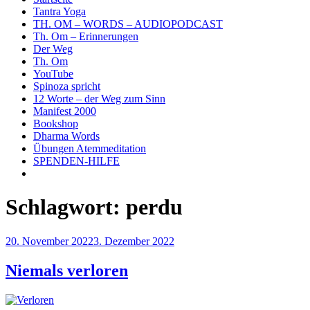
Tantra Yoga
TH. OM – WORDS – AUDIOPODCAST
Th. Om – Erinnerungen
Der Weg
Th. Om
YouTube
Spinoza spricht
12 Worte – der Weg zum Sinn
Manifest 2000
Bookshop
Dharma Words
Übungen Atemmeditation
SPENDEN-HILFE
Schlagwort:
perdu
Veröffentlicht
20. November 2022
3. Dezember 2022
am
Niemals verloren