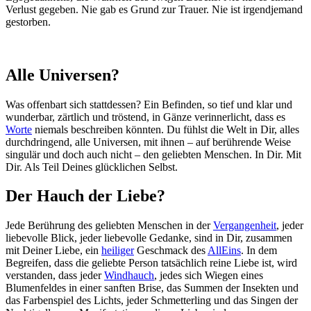
Verlust gegeben. Nie gab es Grund zur Trauer. Nie ist irgendjemand
gestorben.
Alle Universen?
Was offenbart sich stattdessen? Ein Befinden, so tief und klar und
wunderbar, zärtlich und tröstend, in Gänze verinnerlicht, dass es
Worte
niemals beschreiben könnten. Du fühlst die Welt in Dir, alles
durchdringend, alle Universen, mit ihnen – auf berührende Weise
singulär und doch auch nicht – den geliebten Menschen. In Dir. Mit
Dir. Als Teil Deines glücklichen Selbst.
Der Hauch der Liebe?
Jede Berührung des geliebten Menschen in der
Vergangenheit
, jeder
liebevolle Blick, jeder liebevolle Gedanke, sind in Dir, zusammen
mit Deiner Liebe, ein
heiliger
Geschmack des
AllEins
. In dem
Begreifen, dass die geliebte Person tatsächlich reine Liebe ist, wird
verstanden, dass jeder
Windhauch
, jedes sich Wiegen eines
Blumenfeldes in einer sanften Brise, das Summen der Insekten und
das Farbenspiel des Lichts, jeder Schmetterling und das Singen der