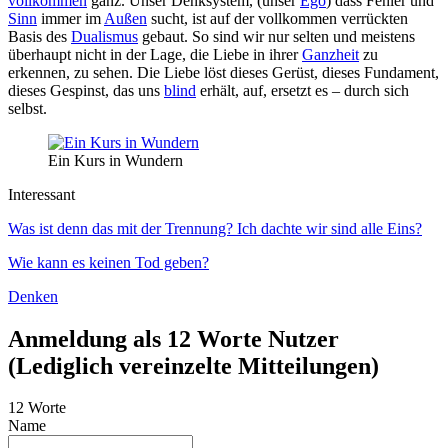
vollkommen
ganz. Unser Denksystem, (unser
Ego
) dass Fehler und
Sinn
immer im
Außen
sucht, ist auf der vollkommen verrückten
Basis des
Dualismus
gebaut. So sind wir nur selten und meistens
überhaupt nicht in der Lage, die Liebe in ihrer
Ganzheit
zu
erkennen, zu sehen. Die Liebe löst dieses Gerüst, dieses Fundament,
dieses Gespinst, das uns
blind
erhält, auf, ersetzt es – durch sich
selbst.
Ein Kurs in Wundern
Interessant
Was ist denn das mit der Trennung? Ich dachte wir sind alle Eins?
Wie kann es keinen Tod geben?
Denken
Anmeldung als 12 Worte Nutzer
(Lediglich vereinzelte Mitteilungen)
12 Worte
Name