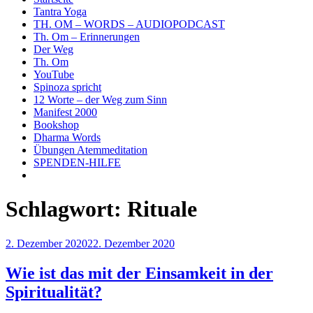
Tantra Yoga
TH. OM – WORDS – AUDIOPODCAST
Th. Om – Erinnerungen
Der Weg
Th. Om
YouTube
Spinoza spricht
12 Worte – der Weg zum Sinn
Manifest 2000
Bookshop
Dharma Words
Übungen Atemmeditation
SPENDEN-HILFE
Schlagwort:
Rituale
Veröffentlicht
2. Dezember 2020
22. Dezember 2020
am
Wie ist das mit der Einsamkeit in der
Spiritualität?