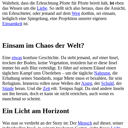
Wahrheit, dass die Erleuchtung Pforte für Pforte bereit hält,
ist
eben
das Wissen um die
Liebe
. So stellt sich also heraus, dass die Ansicht,
ein Erleuchteter, oder jemand auf dem
Weg
dorthin, sei einsam,
lediglich eine Spiegelung, eine Projektion unserer eigenen
Einsamkeit
ist.
Einsam im Chaos der Welt?
Eine
etwas
konfuse Geschichte. Da steht jemand, auf einer Insel,
trocken der Boden, keine Vegetation, trotzdem hat er diese Insel
immer bis aufs Blut verteidigt. Er führt auf seinem Eiland einen
täglichen Kampf ums Überleben – um die tägliche
Nahrung
, die
Erhaltung seines Standards, sogar Miete muss er bezahlen, für sein
Refugium. Immerzu rollen neue Wellen der
Angst
, der
Schuld
, der
Sünde
heran. Und die
Zeit
eilt. Tempus fugit. Da sind andere Inseln
um ihn herum, doch er kann sie nicht erreichen, auch wenn es
manchmal so scheint.
Ein Licht am Horizont
Was nun so verdreht an der Story ist: Der
Mensch
auf dieser, seiner