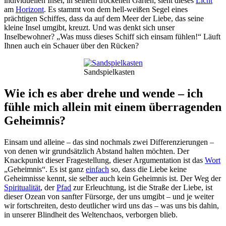
individuellen Insel, in seinem trockenen Garten, sieht dieses
Licht
am
Horizont
. Es stammt von dem hell-weißen Segel eines
prächtigen Schiffes, dass da auf dem Meer der Liebe, das seine
kleine Insel umgibt, kreuzt. Und was denkt sich unser
Inselbewohner? „Was muss dieses Schiff sich einsam fühlen!“ Läuft
Ihnen auch ein Schauer über den Rücken?
Sandspielkasten
Wie ich es aber drehe und wende – ich
fühle mich allein mit einem überragenden
Geheimnis?
Einsam und alleine – das sind nochmals zwei Differenzierungen –
von denen wir grundsätzlich Abstand halten möchten. Der
Knackpunkt dieser Fragestellung, dieser Argumentation ist das
Wort
„Geheimnis“. Es ist ganz
einfach
so, dass die Liebe keine
Geheimnisse kennt, sie selber auch kein Geheimnis ist. Der Weg der
Spiritualität
, der
Pfad
zur Erleuchtung, ist die Straße der Liebe, ist
dieser Ozean von sanfter Fürsorge, der uns umgibt – und je weiter
wir fortschreiten, desto deutlicher wird uns das – was uns bis dahin,
in unserer Blindheit des Weltenchaos, verborgen blieb.