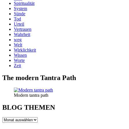
Spiritualität
System
Sünde
Tod
Urteil
Vertrauen
Wahrheit
weg
Welt
Wirklichkeit
Wissen
Worte
Zeit
The modern Tantra Path
Modern tantra path
BLOG THEMEN
BLOG
THEMEN