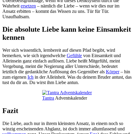
Überlebensgrundlage, wenn wir dieses Denksystem durch die
Wahrheit
ersetzen
– nämlich die Liebe – wenn wir dies nur im
Ansatz erbitten – kommt das Wissen zu uns. Tür für Tür.
Unaufhaltsam.
Die absolute Liebe kann keine Einsamkeit
kennen
Wer sich wissentlich, lernbereit auf diesen Pfad begibt, wird
bemerken, wie sich irgendwelche
Gefühle
von Einsamkeit und
Alleinsein ganz einfach auflösen. Liebe heißt Mitgefühl, meint
Vergebung, meint die Negierung aller Unterschiede, bedeutet
letztlich die gedankliche Auflösung des Gegenüber als
Körper
– hin
zum eigenen
Ich
in der Alleinheit. Was du deinem Bruder antust, das
tust du dir an. Du wirst ihm Liebe antun.
Tantra
Adventskalender
Fazit
Die Liebe, auch nur in ihrem kleinsten Ansatz, in einem noch so
winzig erscheinenden Abglanz, ist doch immer allumfassend und