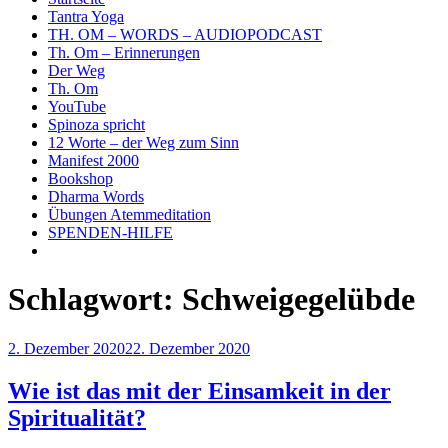
Tantra Yoga
TH. OM – WORDS – AUDIOPODCAST
Th. Om – Erinnerungen
Der Weg
Th. Om
YouTube
Spinoza spricht
12 Worte – der Weg zum Sinn
Manifest 2000
Bookshop
Dharma Words
Übungen Atemmeditation
SPENDEN-HILFE
Schlagwort:
Schweigegelübde
Veröffentlicht
2. Dezember 2020
22. Dezember 2020
am
Wie ist das mit der Einsamkeit in der
Spiritualität?