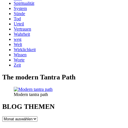
Spiritualität
System
Sünde
Tod
Urteil
Vertrauen
Wahrheit
weg
Welt
Wirklichkeit
Wissen
Worte
Zeit
The modern Tantra Path
Modern tantra path
BLOG THEMEN
BLOG
THEMEN