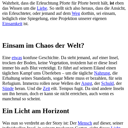
Wahrheit, dass die Erleuchtung Pforte für Pforte bereit hält,
ist
eben
das Wissen um die
Liebe
. So stellt sich also heraus, dass die Ansicht,
ein Erleuchteter, oder jemand auf dem
Weg
dorthin, sei einsam,
lediglich eine Spiegelung, eine Projektion unserer eigenen
Einsamkeit
ist.
Einsam im Chaos der Welt?
Eine
etwas
konfuse Geschichte. Da steht jemand, auf einer Insel,
trocken der Boden, keine Vegetation, trotzdem hat er diese Insel
immer bis aufs Blut verteidigt. Er führt auf seinem Eiland einen
täglichen Kampf ums Überleben – um die tägliche
Nahrung
, die
Erhaltung seines Standards, sogar Miete muss er bezahlen, für sein
Refugium. Immerzu rollen neue Wellen der
Angst
, der
Schuld
, der
Sünde
heran. Und die
Zeit
eilt. Tempus fugit. Da sind andere Inseln
um ihn herum, doch er kann sie nicht erreichen, auch wenn es
manchmal so scheint.
Ein Licht am Horizont
Was nun so verdreht an der Story ist: Der
Mensch
auf dieser, seiner