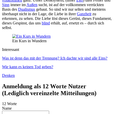
vollkommen
ganz. Unser Denksystem, (unser
Ego
) dass Fehler und
Sinn
immer im
Außen
sucht, ist auf der vollkommen verrückten
Basis des
Dualismus
gebaut. So sind wir nur selten und meistens
überhaupt nicht in der Lage, die Liebe in ihrer
Ganzheit
zu
erkennen, zu sehen. Die Liebe löst dieses Gerüst, dieses Fundament,
dieses Gespinst, das uns
blind
erhält, auf, ersetzt es – durch sich
selbst.
Ein Kurs in Wundern
Interessant
Was ist denn das mit der Trennung? Ich dachte wir sind alle Eins?
Wie kann es keinen Tod geben?
Denken
Anmeldung als 12 Worte Nutzer
(Lediglich vereinzelte Mitteilungen)
12 Worte
Name