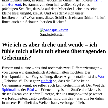
individuellen Insel, in seinem trockenen Garten, sieht dieses
Licht
am
Horizont
. Es stammt von dem hell-weißen Segel eines
prächtigen Schiffes, dass da auf dem Meer der Liebe, das seine
kleine Insel umgibt, kreuzt. Und was denkt sich unser
Inselbewohner? „Was muss dieses Schiff sich einsam fühlen!“ Läuft
Ihnen auch ein Schauer über den Rücken?
Sandspielkasten
Wie ich es aber drehe und wende – ich
fühle mich allein mit einem überragenden
Geheimnis?
Einsam und alleine – das sind nochmals zwei Differenzierungen –
von denen wir grundsätzlich Abstand halten möchten. Der
Knackpunkt dieser Fragestellung, dieser Argumentation ist das
Wort
„Geheimnis“. Es ist ganz
einfach
so, dass die Liebe keine
Geheimnisse kennt, sie selber auch kein Geheimnis ist. Der Weg der
Spiritualität
, der
Pfad
zur Erleuchtung, ist die Straße der Liebe, ist
dieser Ozean von sanfter Fürsorge, der uns umgibt – und je weiter
wir fortschreiten, desto deutlicher wird uns das – was uns bis dahin,
in unserer Blindheit des Weltenchaos, verborgen blieb.