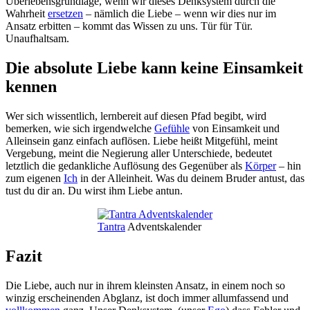
Überlebensgrundlage, wenn wir dieses Denksystem durch die
Wahrheit
ersetzen
– nämlich die Liebe – wenn wir dies nur im
Ansatz erbitten – kommt das Wissen zu uns. Tür für Tür.
Unaufhaltsam.
Die absolute Liebe kann keine Einsamkeit
kennen
Wer sich wissentlich, lernbereit auf diesen Pfad begibt, wird
bemerken, wie sich irgendwelche
Gefühle
von Einsamkeit und
Alleinsein ganz einfach auflösen. Liebe heißt Mitgefühl, meint
Vergebung, meint die Negierung aller Unterschiede, bedeutet
letztlich die gedankliche Auflösung des Gegenüber als
Körper
– hin
zum eigenen
Ich
in der Alleinheit. Was du deinem Bruder antust, das
tust du dir an. Du wirst ihm Liebe antun.
Tantra
Adventskalender
Fazit
Die Liebe, auch nur in ihrem kleinsten Ansatz, in einem noch so
winzig erscheinenden Abglanz, ist doch immer allumfassend und