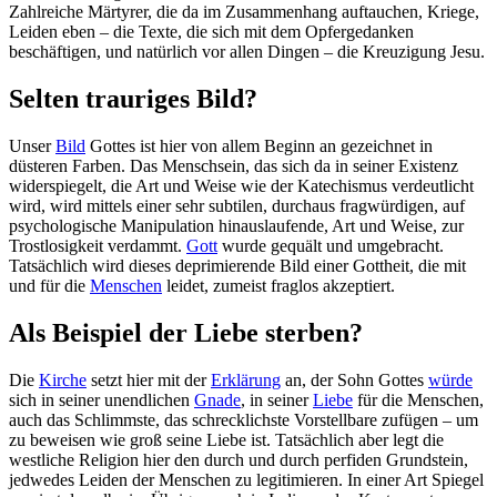
Zahlreiche Märtyrer, die da im Zusammenhang auftauchen, Kriege,
Leiden eben – die Texte, die sich mit dem Opfergedanken
beschäftigen, und natürlich vor allen Dingen – die Kreuzigung Jesu.
Selten trauriges Bild?
Unser
Bild
Gottes ist hier von allem Beginn an gezeichnet in
düsteren Farben. Das Menschsein, das sich da in seiner Existenz
widerspiegelt, die Art und Weise wie der Katechismus verdeutlicht
wird, wird mittels einer sehr subtilen, durchaus fragwürdigen, auf
psychologische Manipulation hinauslaufende, Art und Weise, zur
Trostlosigkeit verdammt.
Gott
wurde gequält und umgebracht.
Tatsächlich wird dieses deprimierende Bild einer Gottheit, die mit
und für die
Menschen
leidet, zumeist fraglos akzeptiert.
Als Beispiel der Liebe sterben?
Die
Kirche
setzt hier mit der
Erklärung
an, der Sohn Gottes
würde
sich in seiner unendlichen
Gnade
, in seiner
Liebe
für die Menschen,
auch das Schlimmste, das schrecklichste Vorstellbare zufügen – um
zu beweisen wie groß seine Liebe ist. Tatsächlich aber legt die
westliche Religion hier den durch und durch perfiden Grundstein,
jedwedes Leiden der Menschen zu legitimieren. In einer Art Spiegel