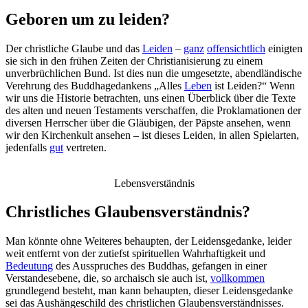
Geboren um zu leiden?
Der christliche Glaube und das
Leiden
–
ganz
offensichtlich
einigten
sie sich in den frühen Zeiten der Christianisierung zu einem
unverbrüchlichen Bund. Ist dies nun die umgesetzte, abendländische
Verehrung des Buddhagedankens „Alles
Leben
ist Leiden?“ Wenn
wir uns die Historie betrachten, uns einen Überblick über die Texte
des alten und neuen Testaments verschaffen, die Proklamationen der
diversen Herrscher über die Gläubigen, der Päpste ansehen, wenn
wir den Kirchenkult ansehen – ist dieses Leiden, in allen Spielarten,
jedenfalls
gut
vertreten.
Lebensverständnis
Christliches Glaubensverständnis?
Man könnte ohne Weiteres behaupten, der Leidensgedanke, leider
weit entfernt von der zutiefst spirituellen Wahrhaftigkeit und
Bedeutung
des Ausspruches des Buddhas, gefangen in einer
Verstandesebene, die, so archaisch sie auch ist,
vollkommen
grundlegend besteht, man kann behaupten, dieser Leidensgedanke
sei das Aushängeschild des christlichen Glaubensverständnisses.