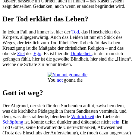
passiert dasselbe im Übrigen auch in Indien – das Kastensystem
zeigt denselben Gedanken, auch wenn er anders begründet wird.
Der Tod erklärt das Leben?
In jedem Fall und immer ist hier der
Tod
, das Hinscheiden des
Körpers, allgegenwärtig. Auch das Leiden ist nur ein Stück des
Weges, der letztlich zum Tod führt. Der Tod erklärt das Leben.
Kreuzigung ist die Maßgabe der christlichen Religion – und das
oberste
Ziel
des
Ego
. Es ist hier die
Dunkelheit
, in der man sich
gefangen fühlt, hier ist die gewollte Blindheit, hier sind die „Hirten“,
welche die Schafe zur Schur treiben.
You
not
gonna die
Gott ist weg?
Der Abgrund, der sich für den Suchenden auftut, zwischen dem,
was die kirchliche Pädagogik in ihrem Sandkasten vermittelt, und
dem, was die strahlende, blendende
Wirklichkeit
der Liebe der
Schöpfung
ist, könnte tiefer, dunkler und dräuender nicht
sein
. Ein
Tod Gottes, seine fortwährende Unerreichbarkeit, Abwesenheit
(Trotz des Einschubs der Auferstehung), die (noch dazu ungewisse)