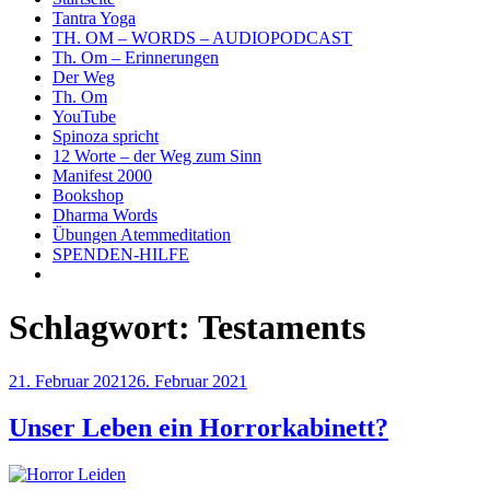
Tantra Yoga
TH. OM – WORDS – AUDIOPODCAST
Th. Om – Erinnerungen
Der Weg
Th. Om
YouTube
Spinoza spricht
12 Worte – der Weg zum Sinn
Manifest 2000
Bookshop
Dharma Words
Übungen Atemmeditation
SPENDEN-HILFE
Schlagwort:
Testaments
Veröffentlicht
21. Februar 2021
26. Februar 2021
am
Unser Leben ein Horrorkabinett?