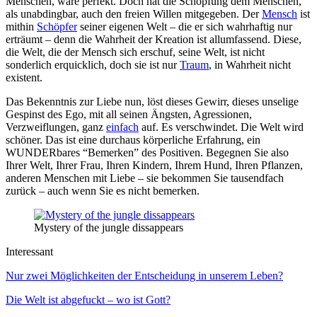
Menschen, wäre perfekt. Doch hat die Schöpfung dem Menschen,
als unabdingbar, auch den freien Willen mitgegeben. Der
Mensch
ist
mithin
Schöpfer
seiner eigenen Welt – die er sich wahrhaftig nur
erträumt – denn die Wahrheit der Kreation ist allumfassend. Diese,
die Welt, die der Mensch sich erschuf, seine Welt, ist nicht
sonderlich erquicklich, doch sie ist nur
Traum
, in Wahrheit nicht
existent.
Das Bekenntnis zur Liebe nun, löst dieses Gewirr, dieses unselige
Gespinst des Ego, mit all seinen Ängsten, Agressionen,
Verzweiflungen, ganz
einfach
auf. Es verschwindet. Die Welt wird
schöner. Das ist eine durchaus körperliche Erfahrung, ein
WUNDERbares “Bemerken” des Positiven. Begegnen Sie also
Ihrer Welt, Ihrer Frau, Ihren Kindern, Ihrem Hund, Ihren Pflanzen,
anderen Menschen mit Liebe – sie bekommen Sie tausendfach
zurück – auch wenn Sie es nicht bemerken.
Mystery of the jungle dissappears
Interessant
Nur zwei Möglichkeiten der Entscheidung in unserem Leben?
Die Welt ist abgefuckt – wo ist Gott?