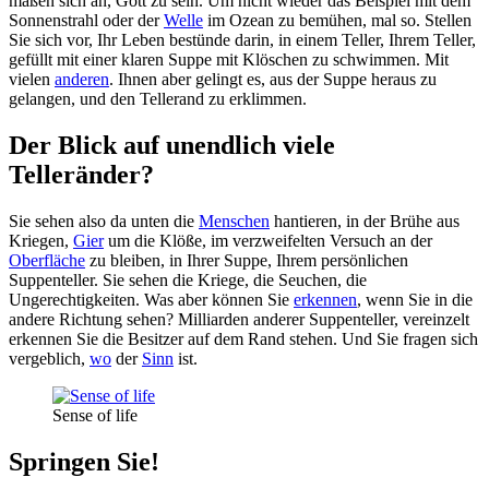
maßen sich an, Gott zu sein. Um nicht wieder das Beispiel mit dem
Sonnenstrahl oder der
Welle
im Ozean zu bemühen, mal so. Stellen
Sie sich vor, Ihr Leben bestünde darin, in einem Teller, Ihrem Teller,
gefüllt mit einer klaren Suppe mit Klöschen zu schwimmen. Mit
vielen
anderen
. Ihnen aber gelingt es, aus der Suppe heraus zu
gelangen, und den Tellerand zu erklimmen.
Der Blick auf unendlich viele
Telleränder?
Sie sehen also da unten die
Menschen
hantieren, in der Brühe aus
Kriegen,
Gier
um die Klöße, im verzweifelten Versuch an der
Oberfläche
zu bleiben, in Ihrer Suppe, Ihrem persönlichen
Suppenteller. Sie sehen die Kriege, die Seuchen, die
Ungerechtigkeiten. Was aber können Sie
erkennen
, wenn Sie in die
andere Richtung sehen? Milliarden anderer Suppenteller, vereinzelt
erkennen Sie die Besitzer auf dem Rand stehen. Und Sie fragen sich
vergeblich,
wo
der
Sinn
ist.
Sense of life
Springen Sie!