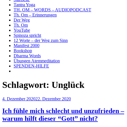
Tantra Yoga
TH. OM – WORDS – AUDIOPODCAST
Th. Om – Erinnerungen
Der Weg
Th. Om
YouTube
Spinoza spricht
12 Worte – der Weg zum Sinn
Manifest 2000
Bookshop
Dharma Words
Übungen Atemmeditation
SPENDEN-HILFE
Schlagwort:
Unglück
Veröffentlicht
4. Dezember 2020
22. Dezember 2020
am
Ich fühle mich schlecht und unzufrieden –
warum hilft dieser “Gott” nicht?