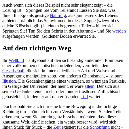
Auch wenn sich dieses Beispiel nicht sehr elegant zeigt – die
Lösung ist – Springen Sie vom Tellerand! Lassen Sie das, was
Ihnen Ihr Ego als geistige
Nahrung
, als Quintessenz des Lebens
anbietet – nämlich das Schwimmen in dieser Suppe (wiewohl es
etliche Klöschen gibt) in einem begrenzten Teller – hinter sich.
Springen Sie! Tun Sie den Schritt in den Abgrund – und Sie
werden
aufgefangen werden. Goldener Boden erwartet Sie.
Auf dem richtigen Weg
Ihr
Weltbild
– aufgebaut auf den sich ständig ändernden Prämissen
einer vollkommen chaotischen, urteilenden, verurteilenden
Gesellschaft
, die sich in unterschiedlichster Art und Weise und
Ausprägung manipuliert zeigt, von anderen Chaotismen, – ist pure
Illusion
. Die Gedankengänge eines winzigen, so winzigen Partikels,
im Gefüge der Universen, der meint, er wäre
allein
. Der sich aus
seinen Gedanken einen mehr oder minder trostlosen Zufluchtsort
gebastelt hat, in dem er auf den erlösenden
Tod
wartet.
Doch sobald Sie auch nur eine kleine Bewegung in die richtige
Richtung tun – nämlich hin zum Verständnis – wenn Sie den Teller
erkennen, wenn Sie nur ein ganz bisschen möchten, dass diese
grausame Welt, die Sie sehen, ein wenig besser wird, wird sich
Ihnen Stück für Stück – die
Zeit
existiert für die
Schöpfung
nicht –