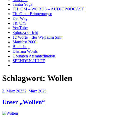
Tantra Yoga
TH. OM – WORDS – AUDIOPODCAST
Th. Om – Erinnerungen
Der Weg
Th. Om
YouTube
Spinoza spricht
12 Worte – der Weg zum Sinn
Manifest 2000
Bookshop
Dharma Words
Übungen Atemmeditation
SPENDEN-HILFE
Schlagwort:
Wollen
Veröffentlicht
2. März 2023
2. März 2023
am
Unser „Wollen“