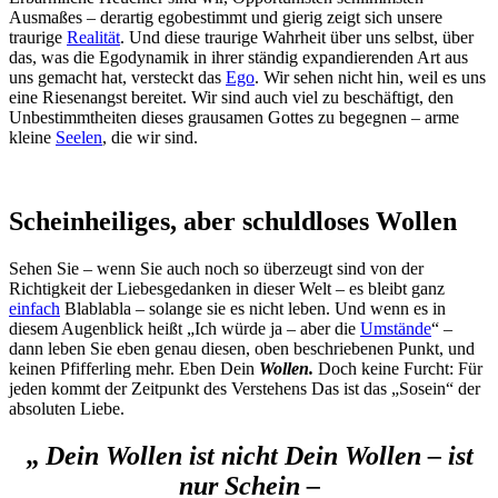
Ausmaßes – derartig egobestimmt und gierig zeigt sich unsere
traurige
Realität
. Und diese traurige Wahrheit über uns selbst, über
das, was die Egodynamik in ihrer ständig expandierenden Art aus
uns gemacht hat, versteckt das
Ego
. Wir sehen nicht hin, weil es uns
eine Riesenangst bereitet. Wir sind auch viel zu beschäftigt, den
Unbestimmtheiten dieses grausamen Gottes zu begegnen – arme
kleine
Seelen
, die wir sind.
Scheinheiliges, aber schuldloses Wollen
Sehen Sie – wenn Sie auch noch so überzeugt sind von der
Richtigkeit der Liebesgedanken in dieser Welt – es bleibt ganz
einfach
Blablabla – solange sie es nicht leben. Und wenn es in
diesem Augenblick heißt „Ich würde ja – aber die
Umstände
“ –
dann leben Sie eben genau diesen, oben beschriebenen Punkt, und
keinen Pfifferling mehr. Eben Dein
Wollen.
Doch keine Furcht: Für
jeden kommt der Zeitpunkt des Verstehens Das ist das „Sosein“ der
absoluten Liebe.
„
Dein Wollen ist nicht Dein Wollen – ist
nur Schein –