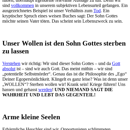
haben, überhaupt irgendeine relevante Aussage zu tun. Denn wir
sind
vollkommen
in unserem subjektiven Lebensurteil gefangen. Ein
ausgezeichnetes Beispiel ist unser Verhältnis zum
Tod
. Ein
kryptischer Spruch eines weisen Buches sagt: Der Sohn Gottes
möchte seinen Vater töten. Das scheint sein Lebenszweck zu sein.
Unser Wollen ist den Sohn Gottes sterben
zu lassen
Verstehen
wir richtig: Wir sind dieser Sohn Gottes – und da
Gott
absolut
ist – sind wir auch Gott. Das meint mithin – wir sind
„potentielle Selbstmörder“. Genau das ist die Philosophie des „Ego“
Deiner Egopersönlichkeit. Klingelt es ganz leise? Was ist denn unser
„WOLLEN“? Sterben wollen wir! Krank sein! Kriege führen! Uns
hassen und gehasst
werden
!
UND NIEMAND SAGT DIE
WAHRHEIT UND LEBT DAS GEGENTEIL!
Arme kleine Seelen
Erbärmliche Heuchler sind wir, Opportunisten schlimmsten