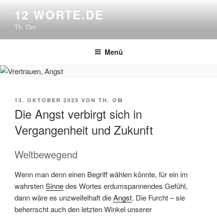
Zum
12 WORTE.DE
Inhalt
Th. Om
springen
Menü
VERÖFFENTLICHT
13. OKTOBER 2025
VON
TH. OM
AM
Die Angst verbirgt sich in
Vergangenheit und Zukunft
Weltbewegend
Wenn man denn einen Begriff wählen könnte, für ein im
wahrsten
Sinne
des Wortes erdumspannendes Gefühl,
dann wäre es unzweifelhaft die
Angst
. Die Furcht – sie
beherrscht auch den letzten Winkel unserer