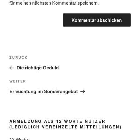
für meinen nächsten Kommentar speichern.
Beitragsnavigation
Vorheriger
ZURÜCK
Beitrag
Die richtige Geduld
Nächster
WEITER
Beitrag
Erleuchtung im Sonderangebot
ANMELDUNG ALS 12 WORTE NUTZER
(LEDIGLICH VEREINZELTE MITTEILUNGEN)
12 Worte